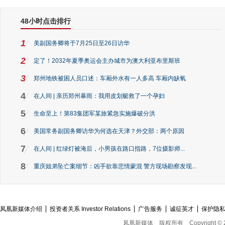
48小时点击排行
1
美副国务卿将于7月25日至26日访华
2
定了！2032年夏季奥运会主办城市为澳大利亚布里斯班
3
郑州地铁被困人员口述：车厢外水有一人多高 车厢内缺氧
4
在人间 | 亲历郑州暴雨：我用皮划艇救了一个孕妇
5
生命至上！第83集团军某旅紧急实施爆破分洪
6
美国常务副国务卿访华为何选在天津？外交部：两个原因
7
在人间 | 红绿灯被淹后，小男孩在路口指路，7位摄影师...
8
重庆姐弟坠亡案细节：凶手欲靠悲情蒙混 警方现场勘察发现...
凤凰新媒体介绍
投资者关系 Investor Relations
广告服务
诚征英才
保护隐
凤凰新媒体
版权所有
Copyright © 