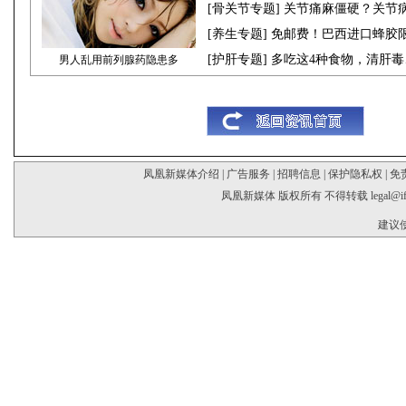
[
骨关节专题
] 关节痛麻僵硬？关节
[
养生专题
] 免邮费！巴西进口蜂胶
[
护肝专题
] 多吃这4种食物，清肝
男人乱用前列腺药隐患多
凤凰新媒体介绍
|
广告服务
|
招聘信息
|
保护隐私权
|
免
凤凰新媒体 版权所有 不得转载
legal@i
建议使