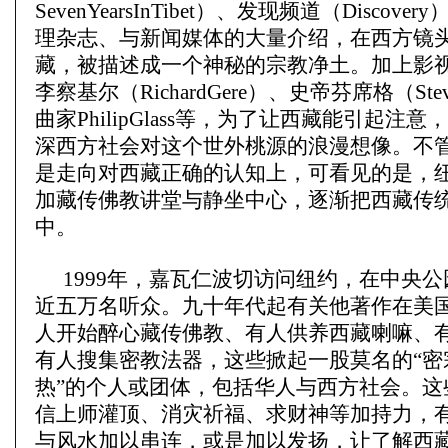
SevenYearsInTibet）、发现频道（Discov
理杂志、与新闻媒体的大量介绍，在西方镜
藏，被描述成一个神秘的宗教净土。加上影
李察基尔（RichardGere）、史帝芬席格（Stev
曲家PhilipGlass等，为了让西藏能引起注
深西方社会对这个世外桃源的浪漫想像。不
是走向对西藏正确的认知上，可看见的是，
加藏传佛教讲堂与静坐中心，逐渐把西藏传
中。
1999年，嘉瓦仁波切访问纽约，在中央
近五万名听众。九十年代起有关他著作在美
人开始醉心藏传佛教、有人供养西藏喇嘛、
有人搜集密教法器，这些掀起一股莫名的“密宗
热”的个人或团体，包括华人与西方社会。这
信上师灌顶、消灾祈福、求财神等加持力，
与风水加以串连，或是加以发扬，让了解西