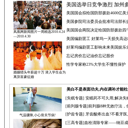
美国选举日竞争激烈 加州
美国国会拟给国防部拨款4600亿美
美国参院司法委员会批准司法部长
美国国会两院决定给国防部拨款四
凤凰网新闻图片一周精选2010.4.24
—2010.4.30
美国编剧罢工 好莱坞一天损失高达8
好莱坞编剧罢工影响未来美国娱乐
忘记房价忘记油价忘记股价
性学专家称23%大学生不懂性保护
婚姻猎头年薪超十万 潜入学生会为
离异富豪征婚
美白不是表面功夫,内在调补才能
[
失眠专题
] 安眠药不可久用,解决失
[
前列腺专题]
前列腺8种无效疗法，
[
护齿专题
] 牙齿酸疼出血?不看牙医
气温骤降,小心骨关节病!
[三高专题]血栓清除专家——纳豆