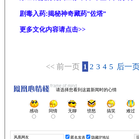
剧毒入药:揭秘神奇藏药"佐塔"
更多文化内容请点击>>
<< 前一页
1
2
3
4
5
后一页
请选择您看到这篇新闻时的心情
感动
同情
无聊
愤怒
搞笑
难过
匿名发表
隐藏IP地址