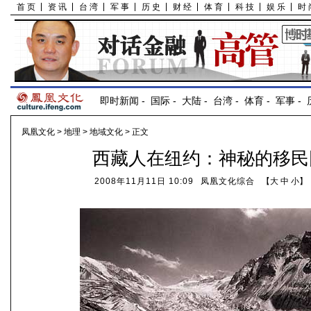
首 页
资 讯
台 湾
军 事
历 史
财 经
体 育
科 技
娱 乐
时 
即时新闻
-
国际
-
大陆
-
台湾
-
体育
-
军事
-
凤凰文化
>
地理
>
地域文化
> 正文
西藏人在纽约：神秘的移民
2008年11月11日 10:09
凤凰文化综合
【
大
中
小
】