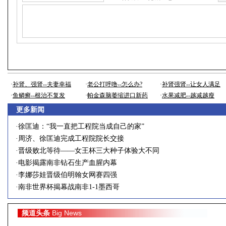
·
补肾、强肾--夫妻幸福
·
老公打呼噜--怎么办?
·
补肾强肾--让女人满足
·
鱼鳞癣--根治不复发
·
帕金森脑萎缩进口新药
·
水果减肥--越减越瘦
更多新闻
·
徐匡迪：“我一直把工程院当成自己的家”
·
周济、徐匡迪完成工程院院长交接
·
晋级败北等待——女王杯三大种子体验大不同
·
电影揭露南非钻石生产血腥内幕
·
李娜莎娃晋级伯明翰女网赛四强
·
南非世界杯揭幕战南非1-1墨西哥
Big News
频道头条