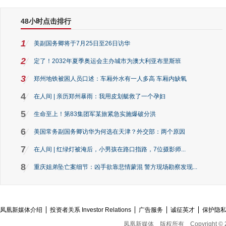
48小时点击排行
1
美副国务卿将于7月25日至26日访华
2
定了！2032年夏季奥运会主办城市为澳大利亚布里斯班
3
郑州地铁被困人员口述：车厢外水有一人多高 车厢内缺氧
4
在人间 | 亲历郑州暴雨：我用皮划艇救了一个孕妇
5
生命至上！第83集团军某旅紧急实施爆破分洪
6
美国常务副国务卿访华为何选在天津？外交部：两个原因
7
在人间 | 红绿灯被淹后，小男孩在路口指路，7位摄影师...
8
重庆姐弟坠亡案细节：凶手欲靠悲情蒙混 警方现场勘察发现...
凤凰新媒体介绍
投资者关系 Investor Relations
广告服务
诚征英才
保护隐
凤凰新媒体
版权所有
Copyright © 