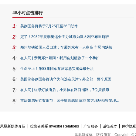
48小时点击排行
1
美副国务卿将于7月25日至26日访华
2
定了！2032年夏季奥运会主办城市为澳大利亚布里斯班
3
郑州地铁被困人员口述：车厢外水有一人多高 车厢内缺氧
4
在人间 | 亲历郑州暴雨：我用皮划艇救了一个孕妇
5
生命至上！第83集团军某旅紧急实施爆破分洪
6
美国常务副国务卿访华为何选在天津？外交部：两个原因
7
在人间 | 红绿灯被淹后，小男孩在路口指路，7位摄影师...
8
重庆姐弟坠亡案细节：凶手欲靠悲情蒙混 警方现场勘察发现...
凤凰新媒体介绍
投资者关系 Investor Relations
广告服务
诚征英才
保护隐
凤凰新媒体
版权所有
Copyright © 