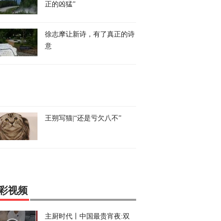
正的凶猛”
徐志摩让新诗，有了真正的诗
意
王朔写猫|“还是亏欠八不”
彩视频
主厨时代丨中国最贵宵夜:双