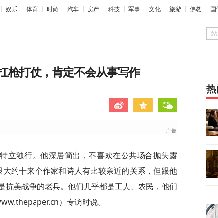
娱乐
体育
时尚
汽车
房产
科技
军事
文化
旅游
佛教
国
站
扛枪打仗，肯定不会从事写作
热
些特立独行。他深居简出，不喜欢在公共场合抛头露
跟大约十来个作家和诗人有比较亲近的关系，但跟他
是抗美战争的老兵。他们几乎都是工人、农民，他们
.thepaper.cn）专访时说。