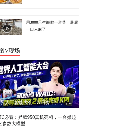
用3000只生蚝做一道菜！最后
一口人麻了
凰V现场
世界人工智能大会：AI开始干活了，但到底干的怎么样？萌新闯WAIC
AIC必看：昇腾950真机亮相，一台撑起
亿参数大模型