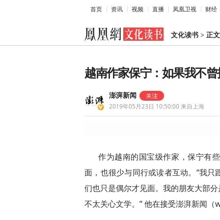
首页
资讯
视频
直播
凤凰卫视
财经
文化读书
>
正文
越南作家保宁：如果我不曾
澎湃新闻
2019年05月23日 10:50:00
来自上海
作为越南的国宝级作家，保宁有
面，也很少与同行或读者互动。“我只
们也只是偶尔才见面。我的朋友大部分
不太关心文学。” 他在接受澎湃新闻（www