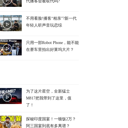
代播客会被取代吗?
不用看脸!播客“相亲”?新一代
年轻人听声音玩恋综
只用一部Robot Phone，能不能
在赛车里拍出好莱坞大片？
为了这片星空，全新猛士
M817把我带到了这里，值
了！
探秘印度国宴！一顿饭2万？
阿三国宴到底有多离谱？