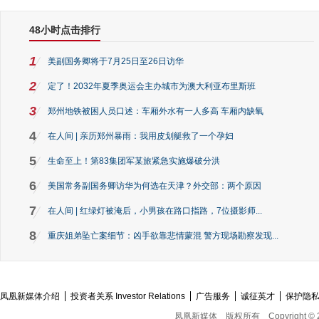
48小时点击排行
1
美副国务卿将于7月25日至26日访华
2
定了！2032年夏季奥运会主办城市为澳大利亚布里斯班
3
郑州地铁被困人员口述：车厢外水有一人多高 车厢内缺氧
4
在人间 | 亲历郑州暴雨：我用皮划艇救了一个孕妇
5
生命至上！第83集团军某旅紧急实施爆破分洪
6
美国常务副国务卿访华为何选在天津？外交部：两个原因
7
在人间 | 红绿灯被淹后，小男孩在路口指路，7位摄影师...
8
重庆姐弟坠亡案细节：凶手欲靠悲情蒙混 警方现场勘察发现...
凤凰新媒体介绍
投资者关系 Investor Relations
广告服务
诚征英才
保护隐
凤凰新媒体
版权所有
Copyright © 