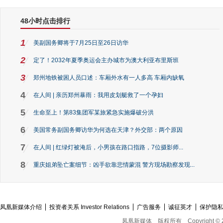
48小时点击排行
1
美副国务卿将于7月25日至26日访华
2
定了！2032年夏季奥运会主办城市为澳大利亚布里斯班
3
郑州地铁被困人员口述：车厢外水有一人多高 车厢内缺氧
4
在人间 | 亲历郑州暴雨：我用皮划艇救了一个孕妇
5
生命至上！第83集团军某旅紧急实施爆破分洪
6
美国常务副国务卿访华为何选在天津？外交部：两个原因
7
在人间 | 红绿灯被淹后，小男孩在路口指路，7位摄影师...
8
重庆姐弟坠亡案细节：凶手欲靠悲情蒙混 警方现场勘察发现...
凤凰新媒体介绍
投资者关系 Investor Relations
广告服务
诚征英才
保护隐
凤凰新媒体
版权所有
Copyright © 