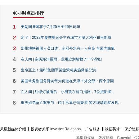
48小时点击排行
1
美副国务卿将于7月25日至26日访华
2
定了！2032年夏季奥运会主办城市为澳大利亚布里斯班
3
郑州地铁被困人员口述：车厢外水有一人多高 车厢内缺氧
4
在人间 | 亲历郑州暴雨：我用皮划艇救了一个孕妇
5
生命至上！第83集团军某旅紧急实施爆破分洪
6
美国常务副国务卿访华为何选在天津？外交部：两个原因
7
在人间 | 红绿灯被淹后，小男孩在路口指路，7位摄影师...
8
重庆姐弟坠亡案细节：凶手欲靠悲情蒙混 警方现场勘察发现...
凤凰新媒体介绍
投资者关系 Investor Relations
广告服务
诚征英才
保护隐
凤凰新媒体
版权所有
Copyright © 