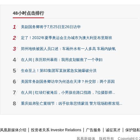
48小时点击排行
1
美副国务卿将于7月25日至26日访华
2
定了！2032年夏季奥运会主办城市为澳大利亚布里斯班
3
郑州地铁被困人员口述：车厢外水有一人多高 车厢内缺氧
4
在人间 | 亲历郑州暴雨：我用皮划艇救了一个孕妇
5
生命至上！第83集团军某旅紧急实施爆破分洪
6
美国常务副国务卿访华为何选在天津？外交部：两个原因
7
在人间 | 红绿灯被淹后，小男孩在路口指路，7位摄影师...
8
重庆姐弟坠亡案细节：凶手欲靠悲情蒙混 警方现场勘察发现...
凤凰新媒体介绍
投资者关系 Investor Relations
广告服务
诚征英才
保护隐
凤凰新媒体
版权所有
Copyright © 