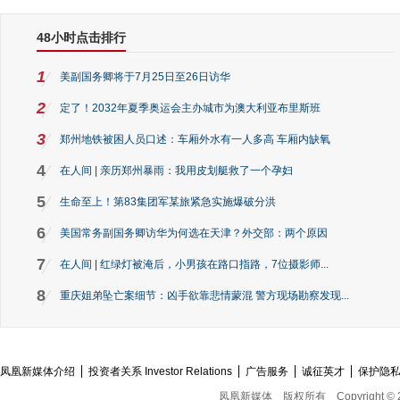
48小时点击排行
1
美副国务卿将于7月25日至26日访华
2
定了！2032年夏季奥运会主办城市为澳大利亚布里斯班
3
郑州地铁被困人员口述：车厢外水有一人多高 车厢内缺氧
4
在人间 | 亲历郑州暴雨：我用皮划艇救了一个孕妇
5
生命至上！第83集团军某旅紧急实施爆破分洪
6
美国常务副国务卿访华为何选在天津？外交部：两个原因
7
在人间 | 红绿灯被淹后，小男孩在路口指路，7位摄影师...
8
重庆姐弟坠亡案细节：凶手欲靠悲情蒙混 警方现场勘察发现...
凤凰新媒体介绍
投资者关系 Investor Relations
广告服务
诚征英才
保护隐
凤凰新媒体
版权所有
Copyright © 