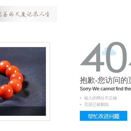
抱歉-您访问的
Sorry-We cannot find t
输入的网址不正确
页面已被删除
这个3.2米的长卷，还原了600岁的紫禁城