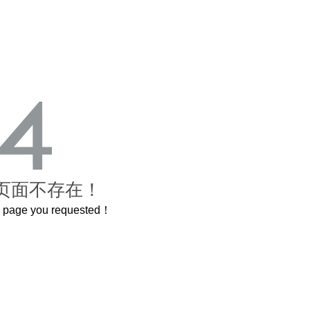
页面不存在！
he page you requested！
曲奇届的“爱马仕”把你的爱封在罐子里送给TA