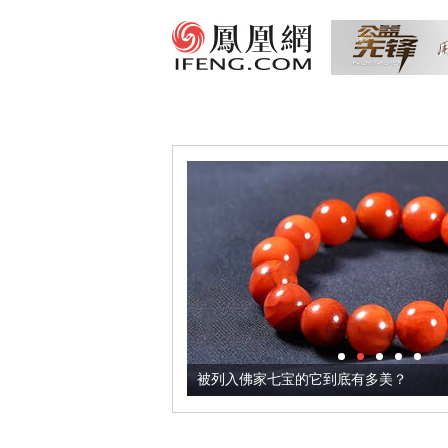
把它加到了牛轧糖里
被列入佛家七宝的它到底有多美？