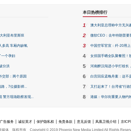
本日热榜排行
1
澳大利亚总理称中方无兴
2
澳大利亚布里斯班
微软CEO：去年特朗普要我们收
3
人多高 车厢内缺氧
中国空军官宣：歼-20用
4
了一个孕妇
女排国手晒全队聚餐照！
5
破分洪
河南醉汉闯进小学打校长，
6
外交部：两个原因
白宫回应孟晚舟案：这不
7
路，7位摄影师...
又打起来了！台湾省“行政院
8
警方现场勘察发现...
港媒：华尔街重要人物约翰·
广告服务
诚征英才
保护隐私权
免责条款
意见反馈
凤凰卫视介绍
京ICP
新媒体
版权所有
Copyright © 2019 Phoenix New Media Limited All Rights Reser