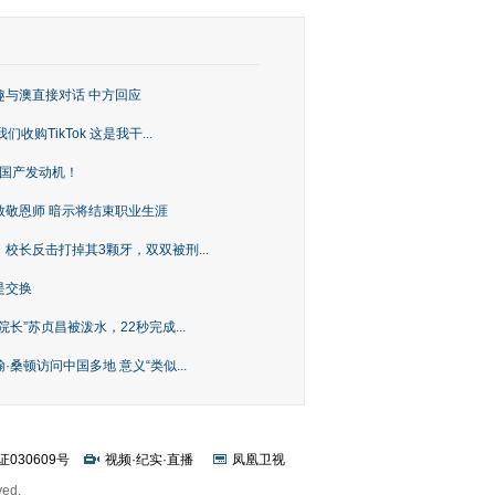
趣与澳直接对话 中方回应
购TikTok 这是我干...
上国产发动机！
致敬恩师 暗示将结束职业生涯
校长反击打掉其3颗牙，双双被刑...
是交换
长”苏贞昌被泼水，22秒完成...
桑顿访问中国多地 意义“类似...
证030609号
视频
·
纪实
·
直播
凤凰卫视
ved.