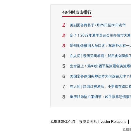
48小时点击排行
1
美副国务卿将于7月25日至26日访华
2
定了！2032年夏季奥运会主办城市为
3
郑州地铁被困人员口述：车厢外水有一
4
在人间 | 亲历郑州暴雨：我用皮划艇救
5
生命至上！第83集团军某旅紧急实施爆
6
美国常务副国务卿访华为何选在天津？
7
在人间 | 红绿灯被淹后，小男孩在路口指
8
重庆姐弟坠亡案细节：凶手欲靠悲情蒙混 
凤凰新媒体介绍
投资者关系 Investor Relations
凤凰