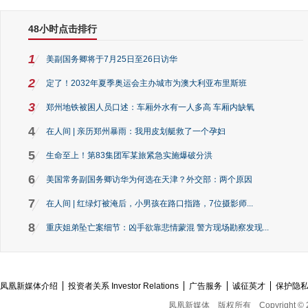
48小时点击排行
1
美副国务卿将于7月25日至26日访华
2
定了！2032年夏季奥运会主办城市为澳大利亚布里斯班
3
郑州地铁被困人员口述：车厢外水有一人多高 车厢内缺氧
4
在人间 | 亲历郑州暴雨：我用皮划艇救了一个孕妇
5
生命至上！第83集团军某旅紧急实施爆破分洪
6
美国常务副国务卿访华为何选在天津？外交部：两个原因
7
在人间 | 红绿灯被淹后，小男孩在路口指路，7位摄影师...
8
重庆姐弟坠亡案细节：凶手欲靠悲情蒙混 警方现场勘察发现...
凤凰新媒体介绍
投资者关系 Investor Relations
广告服务
诚征英才
保护隐
凤凰新媒体
版权所有
Copyright © 