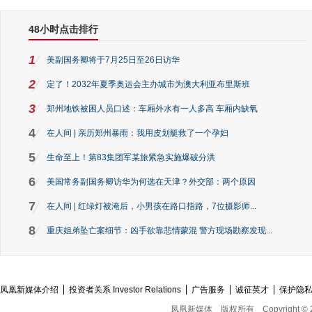
48小时点击排行
1
美副国务卿将于7月25日至26日访华
2
定了！2032年夏季奥运会主办城市为澳大利亚布里斯班
3
郑州地铁被困人员口述：车厢外水有一人多高 车厢内缺氧
4
在人间 | 亲历郑州暴雨：我用皮划艇救了一个孕妇
5
生命至上！第83集团军某旅紧急实施爆破分洪
6
美国常务副国务卿访华为何选在天津？外交部：两个原因
7
在人间 | 红绿灯被淹后，小男孩在路口指路，7位摄影师...
8
重庆姐弟坠亡案细节：凶手欲靠悲情蒙混 警方现场勘察发现...
凤凰新媒体介绍
投资者关系 Investor Relations
广告服务
诚征英才
保护隐
凤凰新媒体
版权所有
Copyright © 