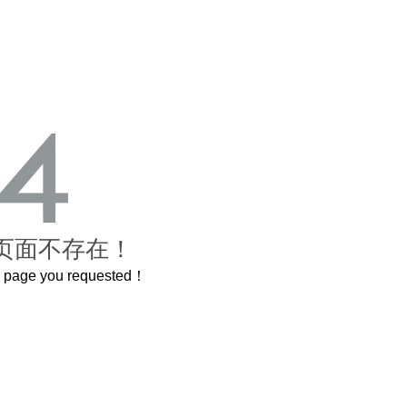
页面不存在！
he page you requested！
这个3.2米的长卷，还原了600岁的紫禁城