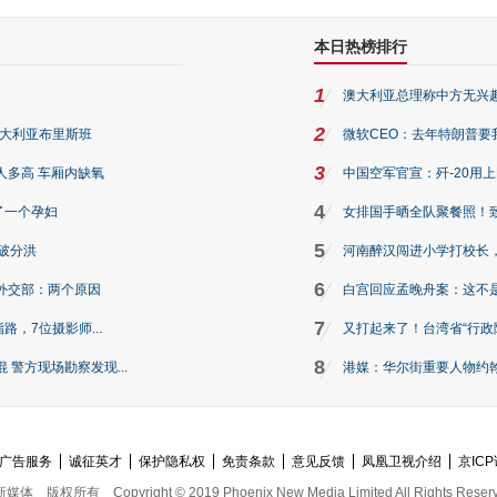
本日热榜排行
1
澳大利亚总理称中方无兴
2
澳大利亚布里斯班
微软CEO：去年特朗普要我们收
3
人多高 车厢内缺氧
中国空军官宣：歼-20用
4
了一个孕妇
女排国手晒全队聚餐照！
5
破分洪
河南醉汉闯进小学打校长，
6
外交部：两个原因
白宫回应孟晚舟案：这不
7
路，7位摄影师...
又打起来了！台湾省“行政院
8
警方现场勘察发现...
港媒：华尔街重要人物约翰·
广告服务
诚征英才
保护隐私权
免责条款
意见反馈
凤凰卫视介绍
京ICP
新媒体
版权所有
Copyright © 2019 Phoenix New Media Limited All Rights Reser