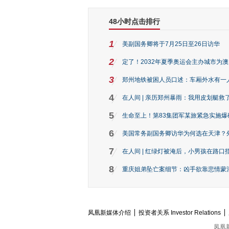
48小时点击排行
1
美副国务卿将于7月25日至26日访华
2
定了！2032年夏季奥运会主办城市为
3
郑州地铁被困人员口述：车厢外水有一
4
在人间 | 亲历郑州暴雨：我用皮划艇救
5
生命至上！第83集团军某旅紧急实施爆
6
美国常务副国务卿访华为何选在天津？
7
在人间 | 红绿灯被淹后，小男孩在路口指
8
重庆姐弟坠亡案细节：凶手欲靠悲情蒙混 
凤凰新媒体介绍
投资者关系 Investor Relations
凤凰