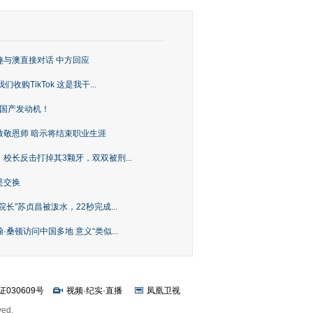
趣与澳直接对话 中方回应
购TikTok 这是我干...
上国产发动机！
致敬恩师 暗示将结束职业生涯
校长反击打掉其3颗牙，双双被刑...
是交换
长”苏贞昌被泼水，22秒完成...
桑顿访问中国多地 意义“类似...
证030609号
视频
·
纪实
·
直播
凤凰卫视
ved.