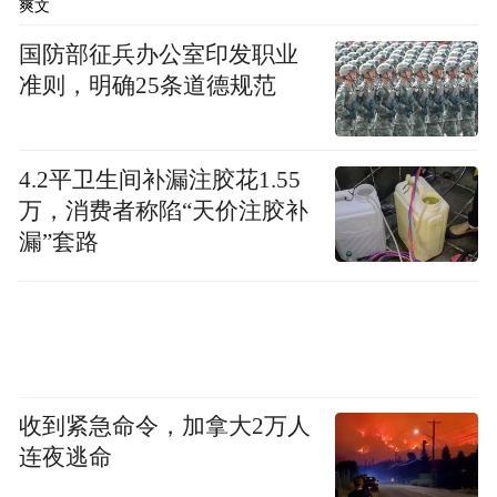
爽文
国防部征兵办公室印发职业
准则，明确25条道德规范
亚马逊订购
《有可奉告1》
《有可奉告2》
当当网订购
《有可奉告1》
《有可奉告2》
4.2平卫生间补漏注胶花1.55
万，消费者称陷“天价注胶补
漏”套路
京东商城订购
《有可奉告1》
《有可奉告2》
收到紧急命令，加拿大2万人
连夜逃命