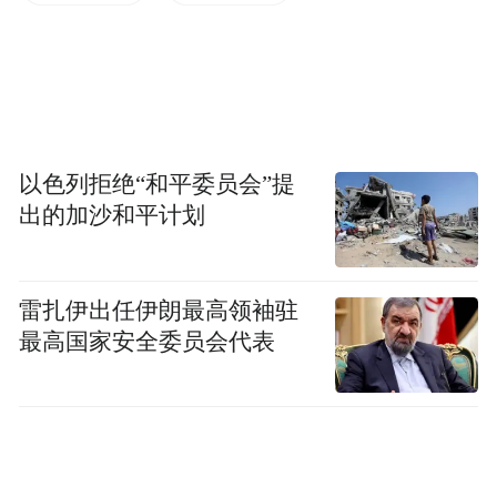
来看这个世界，把世界全都拟人化了，完全
放弃了对这个世界本身的认识。
这个伟大的观点不是我的发现，是阿兰·罗布
以色列拒绝“和平委员会”提
－格里耶的发现。我年少的时候看到这句
出的加沙和平计划
话，就觉得他给我指明了写作道路。1980
年，我十七八岁的时候，跟我一起开酒吧的
一个同学到四川大学图书馆工作了。那时候
雷扎伊出任伊朗最高领袖驻
信息很闭塞，想得到什么信息都不容易。他
最高国家安全委员会代表
去了大学图书馆以后，我就觉得很兴奋，请
他帮忙找一些外面看不到的书。他就拿了几
本书，其中有一本就是《橡皮》，当时是一
个白皮书，叫做内部资料，供批判使用。我