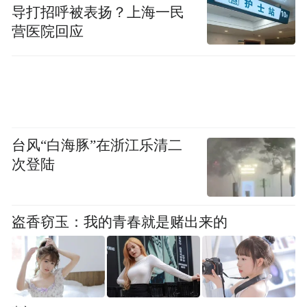
导打招呼被表扬？上海一民
营医院回应
台风“白海豚”在浙江乐清二
次登陆
盗香窃玉：我的青春就是赌出来的
出版社: 新星出版社书名：有可奉告丛书名:
凤凰网文化频道文选
出版年: 2013-7 定价: 28.00 装帧: 平装