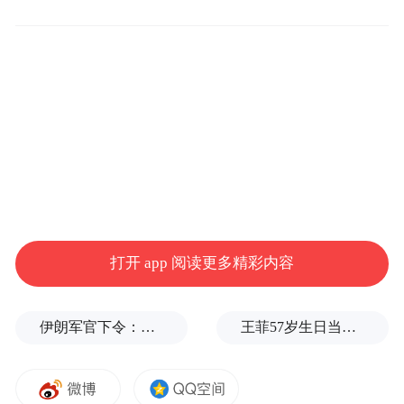
类自卑。
打开 app 阅读更多精彩内容
社会主义肯定是最喜欢比喻的。他们的宣传
伊朗军官下令：如果美军踏上我国领土，就砍掉他们脚！
王菲57岁生日当天，谢霆锋隔空说3次生日快乐
歌词都是这样，比如，一座大山，用头来比
喻山的顶部，然后是山腰、山脚。但是山哪
有头？哪有腰？哪有脚？这是用拟人的眼光