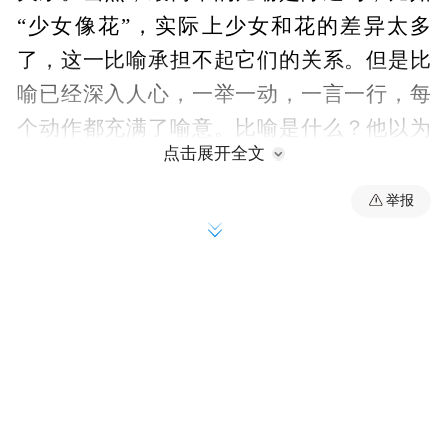
“少女像花”，实际上少女和花的差异太多
了，这一比喻承担不起它们的关系。但是比
喻已经深入人心，一举一动，一言一行，每
个动作都充满了喻意。比喻是什么？他以为
点击展开全文
他的意思是最了不起的意思，他以为他的意
思是别人也能够理解的意思，他以为这个意
举报
思和意思加在一起，就构成了他们的生存原
则和关系。实际上不是这样的。他为什么要
用比喻？因为他的内心不确定，他想在另外
一个地方、另外一个物体、另外一个人、另
外一件事、另外一个时间、另外一段环境中
去寻找彼此的相似性。你看，人家都这样
做，所以我这样做也是对的。这是绝对的人