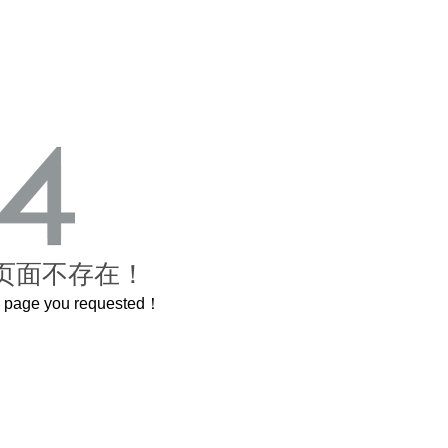
页面不存在！
he page you requested！
曲奇届的“爱马仕”把你的爱封在罐子里送给TA