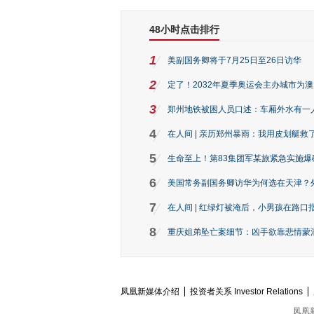
48小时点击排行
1
美副国务卿将于7月25日至26日访华
2
定了！2032年夏季奥运会主办城市为
3
郑州地铁被困人员口述：车厢外水有一
4
在人间 | 亲历郑州暴雨：我用皮划艇救
5
生命至上！第83集团军某旅紧急实施爆
6
美国常务副国务卿访华为何选在天津？
7
在人间 | 红绿灯被淹后，小男孩在路口指
8
重庆姐弟坠亡案细节：凶手欲靠悲情蒙混 
凤凰新媒体介绍
投资者关系 Investor Relations
凤凰