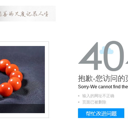
抱歉-您访问的
Sorry-We cannot find t
输入的网址不正确
页面已被删除
这个3.2米的长卷，还原了600岁的紫禁城