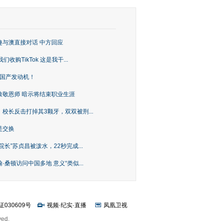
趣与澳直接对话 中方回应
购TikTok 这是我干...
上国产发动机！
致敬恩师 暗示将结束职业生涯
校长反击打掉其3颗牙，双双被刑...
是交换
长”苏贞昌被泼水，22秒完成...
桑顿访问中国多地 意义“类似...
证030609号
视频
·
纪实
·
直播
凤凰卫视
ved.