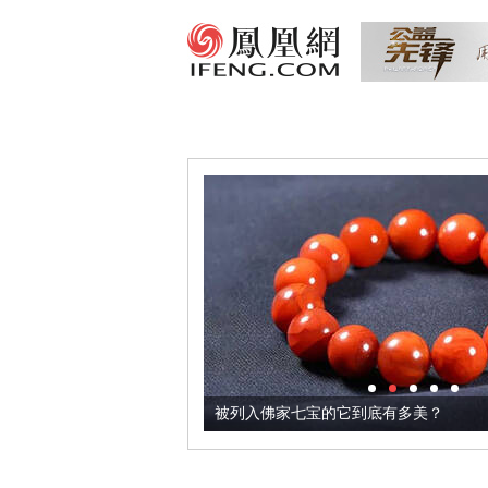
把它加到了牛轧糖里
被列入佛家七宝的它到底有多美？