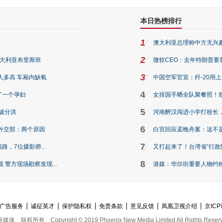
本日热榜排行
1
澳大利亚总理称中方无兴
2
澳大利亚布里斯班
微软CEO：去年特朗普要我们收
3
人多高 车厢内缺氧
中国空军官宣：歼-20用
4
了一个孕妇
女排国手晒全队聚餐照！
5
破分洪
河南醉汉闯进小学打校长，
6
外交部：两个原因
白宫回应孟晚舟案：这不
7
路，7位摄影师...
又打起来了！台湾省“行政院
8
警方现场勘察发现...
港媒：华尔街重要人物约翰·
广告服务
诚征英才
保护隐私权
免责条款
意见反馈
凤凰卫视介绍
京ICP
新媒体
版权所有
Copyright © 2019 Phoenix New Media Limited All Rights Reser