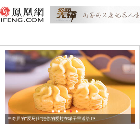
曲奇届的“爱马仕”把你的爱封在罐子里送给TA