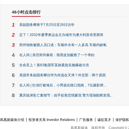
48小时点击排行
1
美副国务卿将于7月25日至26日访华
2
定了！2032年夏季奥运会主办城市为澳大利亚布里斯班
3
郑州地铁被困人员口述：车厢外水有一人多高 车厢内缺氧
4
在人间 | 亲历郑州暴雨：我用皮划艇救了一个孕妇
5
生命至上！第83集团军某旅紧急实施爆破分洪
6
美国常务副国务卿访华为何选在天津？外交部：两个原因
7
在人间 | 红绿灯被淹后，小男孩在路口指路，7位摄影师...
8
重庆姐弟坠亡案细节：凶手欲靠悲情蒙混 警方现场勘察发现...
凤凰新媒体介绍
投资者关系 Investor Relations
广告服务
诚征英才
保护隐
凤凰新媒体
版权所有
Copyright © 