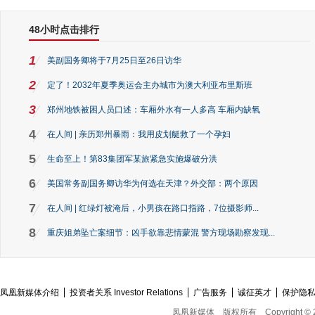
48小时点击排行
1
美副国务卿将于7月25日至26日访华
2
定了！2032年夏季奥运会主办城市为澳大利亚布里斯班
3
郑州地铁被困人员口述：车厢外水有一人多高 车厢内缺氧
4
在人间 | 亲历郑州暴雨：我用皮划艇救了一个孕妇
5
生命至上！第83集团军某旅紧急实施爆破分洪
6
美国常务副国务卿访华为何选在天津？外交部：两个原因
7
在人间 | 红绿灯被淹后，小男孩在路口指路，7位摄影师...
8
重庆姐弟坠亡案细节：凶手欲靠悲情蒙混 警方现场勘察发现...
凤凰新媒体介绍
投资者关系 Investor Relations
广告服务
诚征英才
保护隐
凤凰新媒体
版权所有
Copyright © 