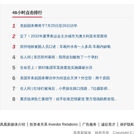
48小时点击排行
1
美副国务卿将于7月25日至26日访华
2
定了！2032年夏季奥运会主办城市为澳大利亚布里斯班
3
郑州地铁被困人员口述：车厢外水有一人多高 车厢内缺氧
4
在人间 | 亲历郑州暴雨：我用皮划艇救了一个孕妇
5
生命至上！第83集团军某旅紧急实施爆破分洪
6
美国常务副国务卿访华为何选在天津？外交部：两个原因
7
在人间 | 红绿灯被淹后，小男孩在路口指路，7位摄影师...
8
重庆姐弟坠亡案细节：凶手欲靠悲情蒙混 警方现场勘察发现...
凤凰新媒体介绍
投资者关系 Investor Relations
广告服务
诚征英才
保护隐
凤凰新媒体
版权所有
Copyright © 