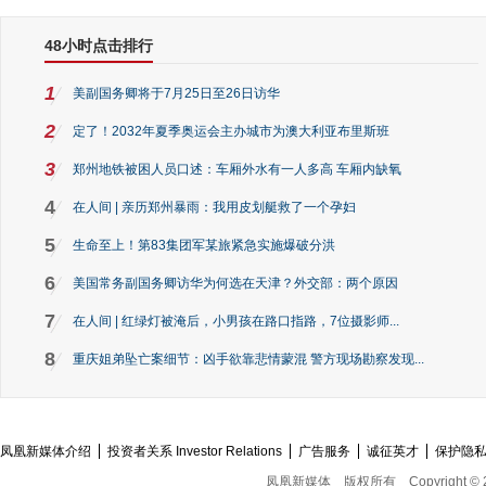
48小时点击排行
1
美副国务卿将于7月25日至26日访华
2
定了！2032年夏季奥运会主办城市为澳大利亚布里斯班
3
郑州地铁被困人员口述：车厢外水有一人多高 车厢内缺氧
4
在人间 | 亲历郑州暴雨：我用皮划艇救了一个孕妇
5
生命至上！第83集团军某旅紧急实施爆破分洪
6
美国常务副国务卿访华为何选在天津？外交部：两个原因
7
在人间 | 红绿灯被淹后，小男孩在路口指路，7位摄影师...
8
重庆姐弟坠亡案细节：凶手欲靠悲情蒙混 警方现场勘察发现...
凤凰新媒体介绍
投资者关系 Investor Relations
广告服务
诚征英才
保护隐
凤凰新媒体
版权所有
Copyright © 