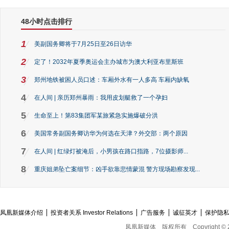
48小时点击排行
1
美副国务卿将于7月25日至26日访华
2
定了！2032年夏季奥运会主办城市为澳大利亚布里斯班
3
郑州地铁被困人员口述：车厢外水有一人多高 车厢内缺氧
4
在人间 | 亲历郑州暴雨：我用皮划艇救了一个孕妇
5
生命至上！第83集团军某旅紧急实施爆破分洪
6
美国常务副国务卿访华为何选在天津？外交部：两个原因
7
在人间 | 红绿灯被淹后，小男孩在路口指路，7位摄影师...
8
重庆姐弟坠亡案细节：凶手欲靠悲情蒙混 警方现场勘察发现...
凤凰新媒体介绍
投资者关系 Investor Relations
广告服务
诚征英才
保护隐
凤凰新媒体
版权所有
Copyright © 