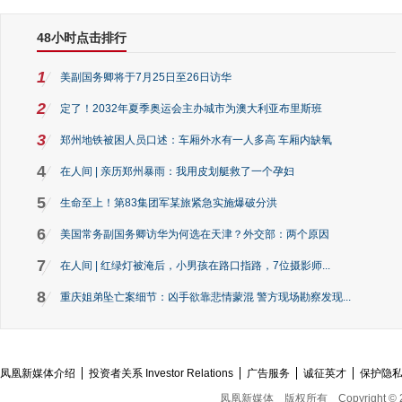
48小时点击排行
1
美副国务卿将于7月25日至26日访华
2
定了！2032年夏季奥运会主办城市为澳大利亚布里斯班
3
郑州地铁被困人员口述：车厢外水有一人多高 车厢内缺氧
4
在人间 | 亲历郑州暴雨：我用皮划艇救了一个孕妇
5
生命至上！第83集团军某旅紧急实施爆破分洪
6
美国常务副国务卿访华为何选在天津？外交部：两个原因
7
在人间 | 红绿灯被淹后，小男孩在路口指路，7位摄影师...
8
重庆姐弟坠亡案细节：凶手欲靠悲情蒙混 警方现场勘察发现...
凤凰新媒体介绍
投资者关系 Investor Relations
广告服务
诚征英才
保护隐
凤凰新媒体
版权所有
Copyright © 