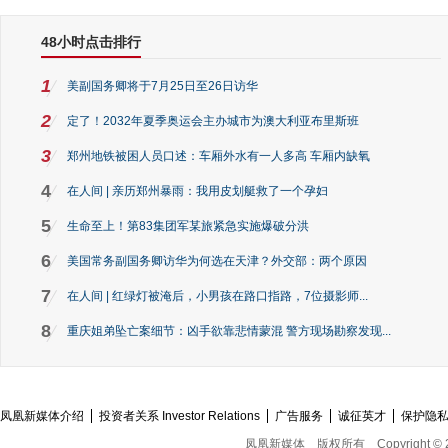
48小时点击排行
1
美副国务卿将于7月25日至26日访华
2
定了！2032年夏季奥运会主办城市为澳大利亚布里斯班
3
郑州地铁被困人员口述：车厢外水有一人多高 车厢内缺氧
4
在人间 | 亲历郑州暴雨：我用皮划艇救了一个孕妇
5
生命至上！第83集团军某旅紧急实施爆破分洪
6
美国常务副国务卿访华为何选在天津？外交部：两个原因
7
在人间 | 红绿灯被淹后，小男孩在路口指路，7位摄影师...
8
重庆姐弟坠亡案细节：凶手欲靠悲情蒙混 警方现场勘察发现...
凤凰新媒体介绍
投资者关系 Investor Relations
广告服务
诚征英才
保护隐
凤凰新媒体
版权所有
Copyright © 