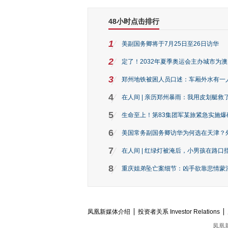
48小时点击排行
1
美副国务卿将于7月25日至26日访华
2
定了！2032年夏季奥运会主办城市为
3
郑州地铁被困人员口述：车厢外水有一
4
在人间 | 亲历郑州暴雨：我用皮划艇救
5
生命至上！第83集团军某旅紧急实施爆
6
美国常务副国务卿访华为何选在天津？
7
在人间 | 红绿灯被淹后，小男孩在路口指
8
重庆姐弟坠亡案细节：凶手欲靠悲情蒙混 
凤凰新媒体介绍
投资者关系 Investor Relations
凤凰