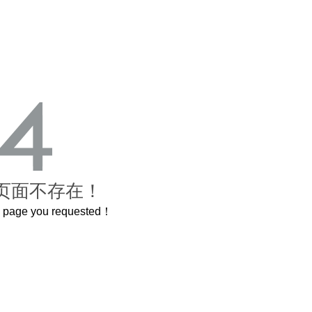
页面不存在！
he page you requested！
曲奇届的“爱马仕”把你的爱封在罐子里送给TA