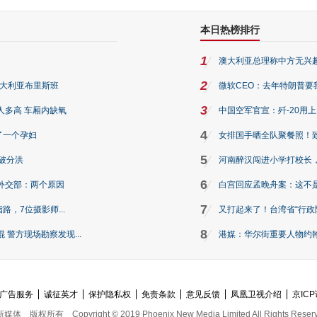
本日热榜排行
1
澳大利亚总理称中方无兴
2
澳大利亚布里斯班
微软CEO：去年特朗普要我们收
3
人多高 车厢内缺氧
中国空军官宣：歼-20用
4
了一个孕妇
女排国手晒全队聚餐照！
5
破分洪
河南醉汉闯进小学打校长，
6
外交部：两个原因
白宫回应孟晚舟案：这不
7
路，7位摄影师...
又打起来了！台湾省“行政院
8
警方现场勘察发现...
港媒：华尔街重要人物约翰·
广告服务
诚征英才
保护隐私权
免责条款
意见反馈
凤凰卫视介绍
京ICP
新媒体
版权所有
Copyright © 2019 Phoenix New Media Limited All Rights Reser