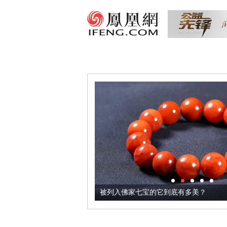
把它加到了牛轧糖里
被列入佛家七宝的它到底有多美？