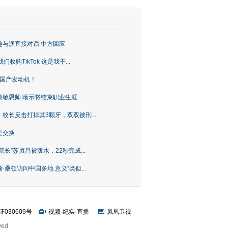
趣与澳直接对话 中方回应
购TikTok 这是我干...
上国产发动机！
致敬恩师 暗示将结束职业生涯
校长反击打掉其3颗牙，双双被刑...
是交换
长”苏贞昌被泼水，22秒完成...
桑顿访问中国多地 意义“类似...
证030609号
视频
·
纪实
·
直播
凤凰卫视
ved.