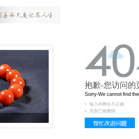
抱歉-您访问的
Sorry-We cannot find t
输入的网址不正确
页面已被删除
这个3.2米的长卷，还原了600岁的紫禁城