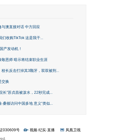
趣与澳直接对话 中方回应
购TikTok 这是我干...
上国产发动机！
致敬恩师 暗示将结束职业生涯
校长反击打掉其3颗牙，双双被刑...
是交换
长”苏贞昌被泼水，22秒完成...
桑顿访问中国多地 意义“类似...
证030609号
视频
·
纪实
·
直播
凤凰卫视
ved.