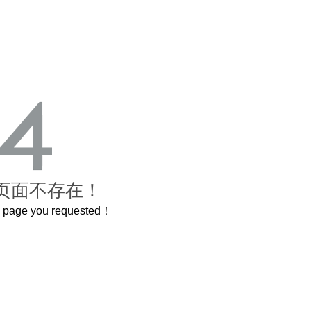
页面不存在！
he page you requested！
这个3.2米的长卷，还原了600岁的紫禁城