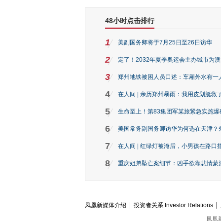
48小时点击排行
1
美副国务卿将于7月25日至26日访华
2
定了！2032年夏季奥运会主办城市为
3
郑州地铁被困人员口述：车厢外水有一
4
在人间 | 亲历郑州暴雨：我用皮划艇救
5
生命至上！第83集团军某旅紧急实施爆
6
美国常务副国务卿访华为何选在天津？
7
在人间 | 红绿灯被淹后，小男孩在路口指
8
重庆姐弟坠亡案细节：凶手欲靠悲情蒙混 
凤凰新媒体介绍
投资者关系 Investor Relations
凤凰