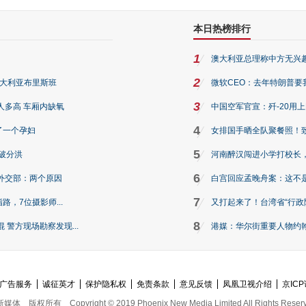
本日热榜排行
1
澳大利亚总理称中方无兴
2
澳大利亚布里斯班
微软CEO：去年特朗普要我们收
3
人多高 车厢内缺氧
中国空军官宣：歼-20用
4
了一个孕妇
女排国手晒全队聚餐照！
5
破分洪
河南醉汉闯进小学打校长，
6
外交部：两个原因
白宫回应孟晚舟案：这不
7
路，7位摄影师...
又打起来了！台湾省“行政院
8
警方现场勘察发现...
港媒：华尔街重要人物约翰·
广告服务
诚征英才
保护隐私权
免责条款
意见反馈
凤凰卫视介绍
京ICP
新媒体
版权所有
Copyright © 2019 Phoenix New Media Limited All Rights Reser