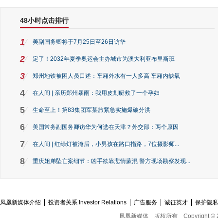
48小时点击排行
1
美副国务卿将于7月25日至26日访华
2
定了！2032年夏季奥运会主办城市为澳大利亚布里斯班
3
郑州地铁被困人员口述：车厢外水有一人多高 车厢内缺氧
4
在人间 | 亲历郑州暴雨：我用皮划艇救了一个孕妇
5
生命至上！第83集团军某旅紧急实施爆破分洪
6
美国常务副国务卿访华为何选在天津？外交部：两个原因
7
在人间 | 红绿灯被淹后，小男孩在路口指路，7位摄影师...
8
重庆姐弟坠亡案细节：凶手欲靠悲情蒙混 警方现场勘察发现...
凤凰新媒体介绍
投资者关系 Investor Relations
广告服务
诚征英才
保护隐
凤凰新媒体
版权所有
Copyright © 