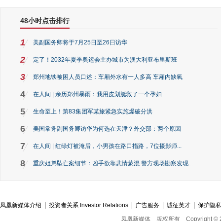
48小时点击排行
1
美副国务卿将于7月25日至26日访华
2
定了！2032年夏季奥运会主办城市为澳大利亚布里斯班
3
郑州地铁被困人员口述：车厢外水有一人多高 车厢内缺氧
4
在人间 | 亲历郑州暴雨：我用皮划艇救了一个孕妇
5
生命至上！第83集团军某旅紧急实施爆破分洪
6
美国常务副国务卿访华为何选在天津？外交部：两个原因
7
在人间 | 红绿灯被淹后，小男孩在路口指路，7位摄影师...
8
重庆姐弟坠亡案细节：凶手欲靠悲情蒙混 警方现场勘察发现...
凤凰新媒体介绍
投资者关系 Investor Relations
广告服务
诚征英才
保护隐
凤凰新媒体
版权所有
Copyright © 