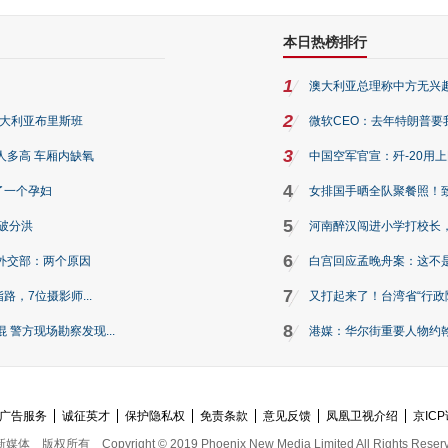
本日热榜排行
1
澳大利亚总理称中方无兴
2
澳大利亚布里斯班
微软CEO：去年特朗普要我们收
3
人多高 车厢内缺氧
中国空军官宣：歼-20用
4
了一个孕妇
女排国手晒全队聚餐照！
5
破分洪
河南醉汉闯进小学打校长，
6
外交部：两个原因
白宫回应孟晚舟案：这不
7
路，7位摄影师...
又打起来了！台湾省“行政院
8
警方现场勘察发现...
港媒：华尔街重要人物约翰·
广告服务
诚征英才
保护隐私权
免责条款
意见反馈
凤凰卫视介绍
京ICP
新媒体
版权所有
Copyright © 2019 Phoenix New Media Limited All Rights Reser