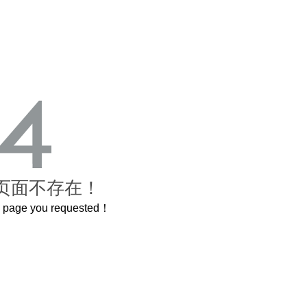
页面不存在！
he page you requested！
曲奇届的“爱马仕”把你的爱封在罐子里送给TA