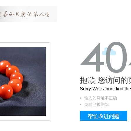
抱歉-您访问的
Sorry-We cannot find t
输入的网址不正确
页面已被删除
这个3.2米的长卷，还原了600岁的紫禁城