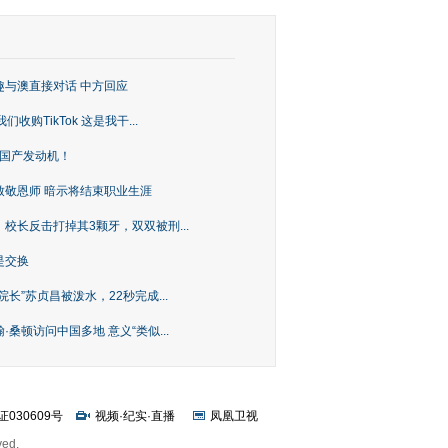
趣与澳直接对话 中方回应
购TikTok 这是我干...
上国产发动机！
致敬恩师 暗示将结束职业生涯
校长反击打掉其3颗牙，双双被刑...
是交换
长”苏贞昌被泼水，22秒完成...
桑顿访问中国多地 意义“类似...
证030609号
视频
·
纪实
·
直播
凤凰卫视
ved.