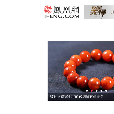
把它加到了牛轧糖里
被列入佛家七宝的它到底有多美？