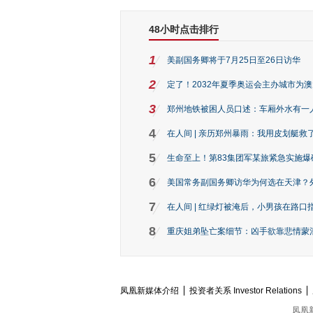
48小时点击排行
1
美副国务卿将于7月25日至26日访华
2
定了！2032年夏季奥运会主办城市为
3
郑州地铁被困人员口述：车厢外水有一
4
在人间 | 亲历郑州暴雨：我用皮划艇救
5
生命至上！第83集团军某旅紧急实施爆
6
美国常务副国务卿访华为何选在天津？
7
在人间 | 红绿灯被淹后，小男孩在路口指
8
重庆姐弟坠亡案细节：凶手欲靠悲情蒙混 
凤凰新媒体介绍
投资者关系 Investor Relations
凤凰