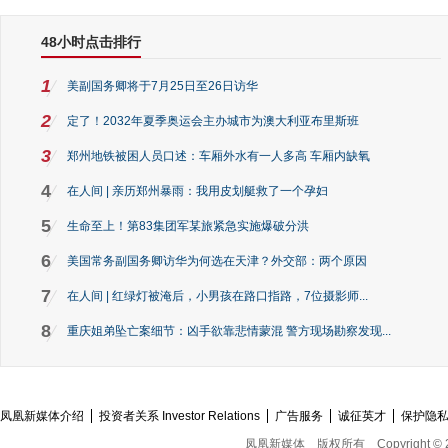
48小时点击排行
1
美副国务卿将于7月25日至26日访华
2
定了！2032年夏季奥运会主办城市为澳大利亚布里斯班
3
郑州地铁被困人员口述：车厢外水有一人多高 车厢内缺氧
4
在人间 | 亲历郑州暴雨：我用皮划艇救了一个孕妇
5
生命至上！第83集团军某旅紧急实施爆破分洪
6
美国常务副国务卿访华为何选在天津？外交部：两个原因
7
在人间 | 红绿灯被淹后，小男孩在路口指路，7位摄影师...
8
重庆姐弟坠亡案细节：凶手欲靠悲情蒙混 警方现场勘察发现...
凤凰新媒体介绍
投资者关系 Investor Relations
广告服务
诚征英才
保护隐
凤凰新媒体
版权所有
Copyright © 