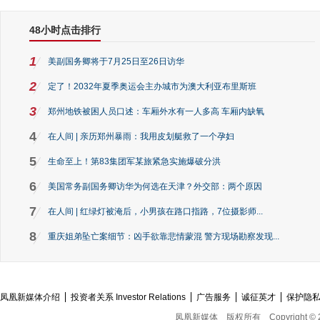
48小时点击排行
1
美副国务卿将于7月25日至26日访华
2
定了！2032年夏季奥运会主办城市为澳大利亚布里斯班
3
郑州地铁被困人员口述：车厢外水有一人多高 车厢内缺氧
4
在人间 | 亲历郑州暴雨：我用皮划艇救了一个孕妇
5
生命至上！第83集团军某旅紧急实施爆破分洪
6
美国常务副国务卿访华为何选在天津？外交部：两个原因
7
在人间 | 红绿灯被淹后，小男孩在路口指路，7位摄影师...
8
重庆姐弟坠亡案细节：凶手欲靠悲情蒙混 警方现场勘察发现...
凤凰新媒体介绍
投资者关系 Investor Relations
广告服务
诚征英才
保护隐
凤凰新媒体
版权所有
Copyright © 