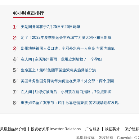
48小时点击排行
1
美副国务卿将于7月25日至26日访华
2
定了！2032年夏季奥运会主办城市为澳大利亚布里斯班
3
郑州地铁被困人员口述：车厢外水有一人多高 车厢内缺氧
4
在人间 | 亲历郑州暴雨：我用皮划艇救了一个孕妇
5
生命至上！第83集团军某旅紧急实施爆破分洪
6
美国常务副国务卿访华为何选在天津？外交部：两个原因
7
在人间 | 红绿灯被淹后，小男孩在路口指路，7位摄影师...
8
重庆姐弟坠亡案细节：凶手欲靠悲情蒙混 警方现场勘察发现...
凤凰新媒体介绍
投资者关系 Investor Relations
广告服务
诚征英才
保护隐
凤凰新媒体
版权所有
Copyright © 