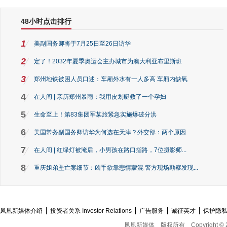
48小时点击排行
1
美副国务卿将于7月25日至26日访华
2
定了！2032年夏季奥运会主办城市为澳大利亚布里斯班
3
郑州地铁被困人员口述：车厢外水有一人多高 车厢内缺氧
4
在人间 | 亲历郑州暴雨：我用皮划艇救了一个孕妇
5
生命至上！第83集团军某旅紧急实施爆破分洪
6
美国常务副国务卿访华为何选在天津？外交部：两个原因
7
在人间 | 红绿灯被淹后，小男孩在路口指路，7位摄影师...
8
重庆姐弟坠亡案细节：凶手欲靠悲情蒙混 警方现场勘察发现...
凤凰新媒体介绍
投资者关系 Investor Relations
广告服务
诚征英才
保护隐
凤凰新媒体
版权所有
Copyright © 