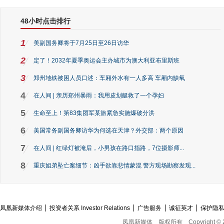
48小时点击排行
1
美副国务卿将于7月25日至26日访华
2
定了！2032年夏季奥运会主办城市为澳大利亚布里斯班
3
郑州地铁被困人员口述：车厢外水有一人多高 车厢内缺氧
4
在人间 | 亲历郑州暴雨：我用皮划艇救了一个孕妇
5
生命至上！第83集团军某旅紧急实施爆破分洪
6
美国常务副国务卿访华为何选在天津？外交部：两个原因
7
在人间 | 红绿灯被淹后，小男孩在路口指路，7位摄影师...
8
重庆姐弟坠亡案细节：凶手欲靠悲情蒙混 警方现场勘察发现...
凤凰新媒体介绍
投资者关系 Investor Relations
广告服务
诚征英才
保护隐
凤凰新媒体
版权所有
Copyright © 