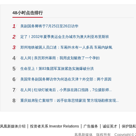
48小时点击排行
1
美副国务卿将于7月25日至26日访华
2
定了！2032年夏季奥运会主办城市为澳大利亚布里斯班
3
郑州地铁被困人员口述：车厢外水有一人多高 车厢内缺氧
4
在人间 | 亲历郑州暴雨：我用皮划艇救了一个孕妇
5
生命至上！第83集团军某旅紧急实施爆破分洪
6
美国常务副国务卿访华为何选在天津？外交部：两个原因
7
在人间 | 红绿灯被淹后，小男孩在路口指路，7位摄影师...
8
重庆姐弟坠亡案细节：凶手欲靠悲情蒙混 警方现场勘察发现...
凤凰新媒体介绍
投资者关系 Investor Relations
广告服务
诚征英才
保护隐
凤凰新媒体
版权所有
Copyright © 