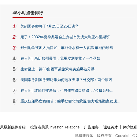
48小时点击排行
1
美副国务卿将于7月25日至26日访华
2
定了！2032年夏季奥运会主办城市为澳大利亚布里斯班
3
郑州地铁被困人员口述：车厢外水有一人多高 车厢内缺氧
4
在人间 | 亲历郑州暴雨：我用皮划艇救了一个孕妇
5
生命至上！第83集团军某旅紧急实施爆破分洪
6
美国常务副国务卿访华为何选在天津？外交部：两个原因
7
在人间 | 红绿灯被淹后，小男孩在路口指路，7位摄影师...
8
重庆姐弟坠亡案细节：凶手欲靠悲情蒙混 警方现场勘察发现...
凤凰新媒体介绍
投资者关系 Investor Relations
广告服务
诚征英才
保护隐
凤凰新媒体
版权所有
Copyright © 