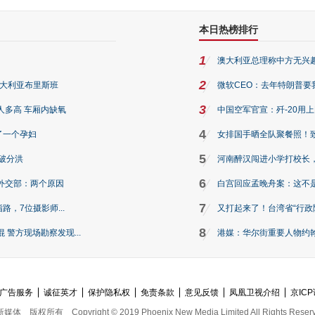
本日热榜排行
1
澳大利亚总理称中方无兴
2
澳大利亚布里斯班
微软CEO：去年特朗普要我们收
3
人多高 车厢内缺氧
中国空军官宣：歼-20用
4
了一个孕妇
女排国手晒全队聚餐照！
5
破分洪
河南醉汉闯进小学打校长，
6
外交部：两个原因
白宫回应孟晚舟案：这不
7
路，7位摄影师...
又打起来了！台湾省“行政院
8
警方现场勘察发现...
港媒：华尔街重要人物约翰·
广告服务
诚征英才
保护隐私权
免责条款
意见反馈
凤凰卫视介绍
京ICP
新媒体
版权所有
Copyright © 2019 Phoenix New Media Limited All Rights Reser