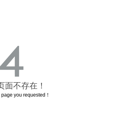
页面不存在！
he page you requested！
这个3.2米的长卷，还原了600岁的紫禁城