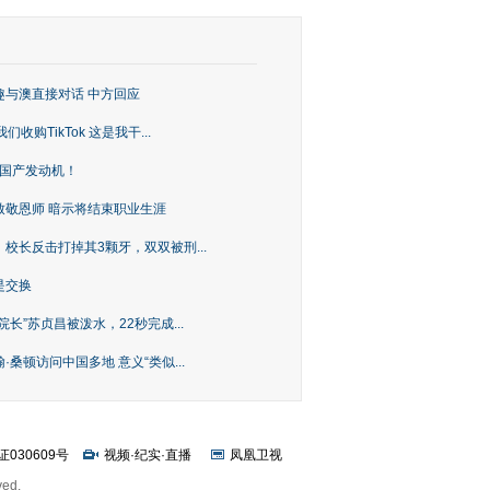
趣与澳直接对话 中方回应
购TikTok 这是我干...
上国产发动机！
致敬恩师 暗示将结束职业生涯
校长反击打掉其3颗牙，双双被刑...
是交换
长”苏贞昌被泼水，22秒完成...
桑顿访问中国多地 意义“类似...
证030609号
视频
·
纪实
·
直播
凤凰卫视
ved.