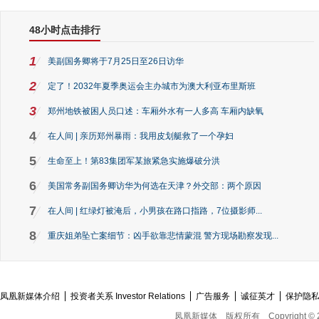
48小时点击排行
1
美副国务卿将于7月25日至26日访华
2
定了！2032年夏季奥运会主办城市为澳大利亚布里斯班
3
郑州地铁被困人员口述：车厢外水有一人多高 车厢内缺氧
4
在人间 | 亲历郑州暴雨：我用皮划艇救了一个孕妇
5
生命至上！第83集团军某旅紧急实施爆破分洪
6
美国常务副国务卿访华为何选在天津？外交部：两个原因
7
在人间 | 红绿灯被淹后，小男孩在路口指路，7位摄影师...
8
重庆姐弟坠亡案细节：凶手欲靠悲情蒙混 警方现场勘察发现...
凤凰新媒体介绍
投资者关系 Investor Relations
广告服务
诚征英才
保护隐
凤凰新媒体
版权所有
Copyright © 