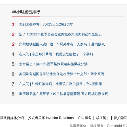
48小时点击排行
1
美副国务卿将于7月25日至26日访华
2
定了！2032年夏季奥运会主办城市为澳大利亚布里斯班
3
郑州地铁被困人员口述：车厢外水有一人多高 车厢内缺氧
4
在人间 | 亲历郑州暴雨：我用皮划艇救了一个孕妇
5
生命至上！第83集团军某旅紧急实施爆破分洪
6
美国常务副国务卿访华为何选在天津？外交部：两个原因
7
在人间 | 红绿灯被淹后，小男孩在路口指路，7位摄影师...
8
重庆姐弟坠亡案细节：凶手欲靠悲情蒙混 警方现场勘察发现...
凤凰新媒体介绍
投资者关系 Investor Relations
广告服务
诚征英才
保护隐
凤凰新媒体
版权所有
Copyright © 