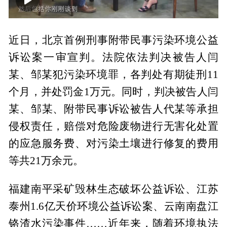
00:00
23:31
近日，北京首例刑事附带民事污染环境公益
诉讼案一审宣判。法院依法判决被告人闫
某、邹某犯污染环境罪，各判处有期徒刑11
个月，并处罚金1万元。同时，判决被告人闫
某、邹某、附带民事诉讼被告人代某等承担
侵权责任，赔偿对危险废物进行无害化处置
的应急服务费、对污染土壤进行修复的费用
等共21万余元。
福建南平采矿毁林生态破坏公益诉讼、江苏
泰州1.6亿天价环境公益诉讼案、云南南盘江
铬渣水污染事件……近年来，随着环境执法