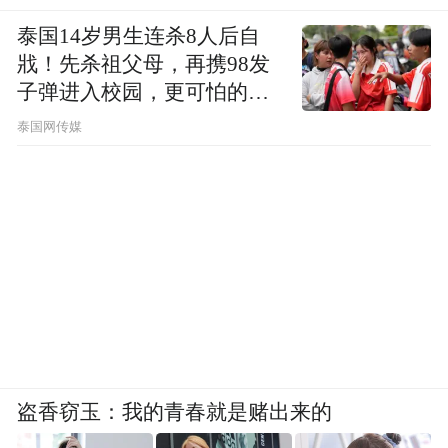
的死亡游戏，恶化的环境将我们逼到了几乎
没有退路的悬崖，迫使我们只能壮士断腕，
泰国14岁男生连杀8人后自
戕！先杀祖父母，再携98发
走可持续发展的绿色之路。
子弹进入校园，更可怕的细
节公布了
泰国网传媒
盗香窃玉：我的青春就是赌出来的