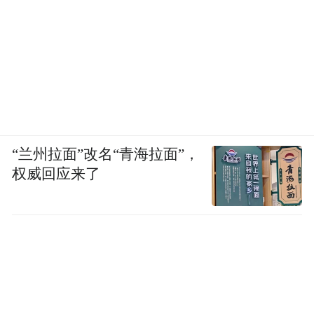
和财力，可由于企业违约，自然之友与联合
起诉方重庆绿联又不得不接着先前的诉讼主
张继续调查检测土壤污染状况。
"如果说做一个完整的铬渣污染土地的项目检
测，那估计经费可能会超过100万，这对于一
个民间NGO来说是根本承受不了的，自然之
“兰州拉面”改名“青海拉面”，
友现在也只能邀请第三方做一些小范围检
权威回应来了
测，从而为诉讼增加一些证据砝码，公益诉
讼的取证就是需要成本的，而成本需要更多
资金来支撑。"张伯驹说。
自然之友创始会长梁从诫先生晚年的困扰和
自我拷问，当今仍需面对：我们的生存环境