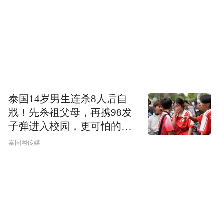
泰国14岁男生连杀8人后自
戕！先杀祖父母，再携98发
子弹进入校园，更可怕的细
节公布了
泰国网传媒