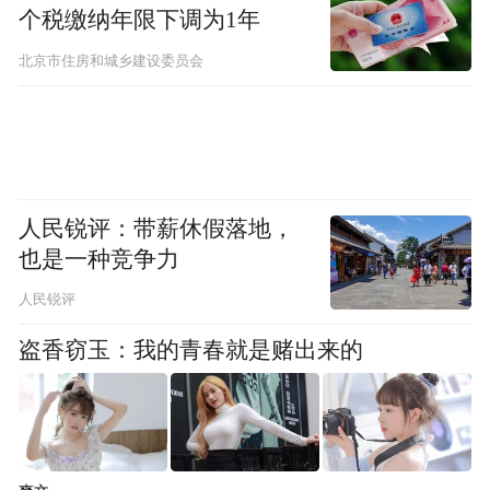
先前为调解所做的努力都作废了。
个税缴纳年限下调为1年
回想起当初的这起诉讼，尽管能立案确实是
北京市住房和城乡建设委员会
民间环保NGO在公益诉讼上跨出的一大步，
但自然之友总干事张伯驹也表示："很多人不
知道的是，案子到现在还在进行当中，律师
去了二三十次，真正地做起来非常地艰难，
人民锐评：带薪休假落地，
需要大量数据，监测指标的确认，很多证据
也是一种竞争力
是需要成本的。"不仅仅是云南这一次案件，
人民锐评
张伯驹表示，在很多的案件当中，无力感都
盗香窃玉：我的青春就是赌出来的
会伴随着你，作为行动者，最好的克服方
式，就是去制定下一次的行动计划，一次次
慢慢地形成一种习惯，当无力感还没有生成
的时候开始去想，怎么进行下一次行动。