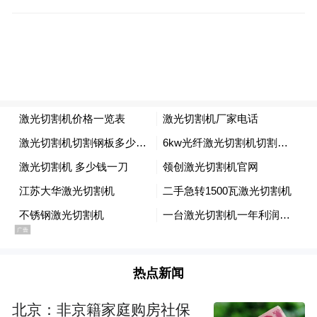
并立案。
至此，全国首例民间环保NGO公益诉讼法庭
交锋开始。
经过半年的取证调查，该案于2012年5月23日
进行双方证据交换，为下一步公益诉讼开庭
做准备，与此同时被告找到原告希望能进行
庭外调解，在法庭主持下列出了相应的调解
协议，但最终这个协议书也没能签上被告企
业的名字。
2013年4月18日，被告企业方单方面提出拒绝
热点新闻
签署调解协议，并推翻之前一切协定。这使
北京：非京籍家庭购房社保