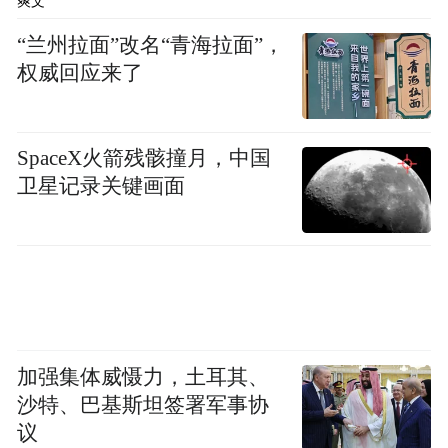
爽文
“兰州拉面”改名“青海拉面”，
权威回应来了
SpaceX火箭残骸撞月，中国
卫星记录关键画面
张伯驹做客《舍得智慧讲堂》
社会环保组织的环境公益诉讼仍处"遇冷"阶
段
加强集体威慑力，土耳其、
经过的艰难探索和积极推动，环境公益诉讼
沙特、巴基斯坦签署军事协
议
制度威力初显，提高了环境违法成本，产生