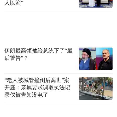
起，环境民事公益诉讼占全国环境资源民事
人以渔”
案件的比率仅为0.0894%。这个数字的背
后，折射出了一部被寄予厚望的新法在现实
和理想之间的尴尬。
社会环保组织的环境公益诉讼缘何"遇冷"？
伊朗最高领袖给总统下了“最
张伯驹认为，环保组织环境公益诉讼现在仍
后警告”？
面临取证难、耗时长、成本高、人才缺等诸
多问题，不要寄希望于短时间改变。
“老人被城管撞倒后离世”案
从2011年10月19日云南曲靖铬渣案被当地法
开庭：亲属要求调取执法记
院立案受理，中间经过证据交换、调解协
录仪被告知没电了
议，到2013年5月18日，企业方单方违约推出
协调框架，这期间自然之友耗费了大量人力