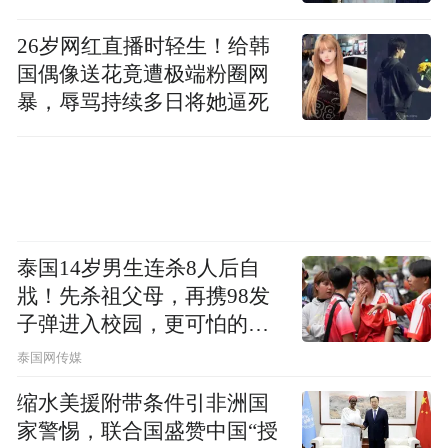
了很大的威慑作用；推动了具体环境问题的
26岁网红直播时轻生！给韩
解决，维护了公众的环境权益，帮助化解环
国偶像送花竟遭极端粉圈网
境问题引发的社会矛盾；在推动大气污染、
暴，辱骂持续多日将她逼死
土壤污染、水污染、生态破坏等环境问题的
解决上发挥了很大作用。但与之形成强烈对
比的是，2015年随着新环保法的实施，全国
范围内有700家组织有诉讼主体资格，却只有
9家提起了诉讼。
泰国14岁男生连杀8人后自
戕！先杀祖父母，再携98发
还有数据显示，2015年1月至2015年11月，
子弹进入校园，更可怕的细
节公布了
全国各级法院共受理一审环境资源民事案件
泰国网传媒
50331件。其中，贵州、山东等13个省（市）
缩水美援附带条件引非洲国
人民法院共受理环境民事公益诉讼案件45
家警惕，联合国盛赞中国“授