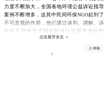
力度不断加大，全国各地环境公益诉讼指导
案例不断增多，这其中民间环保NGO起到了
不可忽视的作用，他们通过谈判、调解、诉
讼等不同的方式维护环境污染受害者的权
点击展开全文
益。本期凤凰网《舍得智慧讲堂》，邀请自
然之友总干事张伯驹和我们聊一聊一位民间
举报
专职环保行动者的思考。