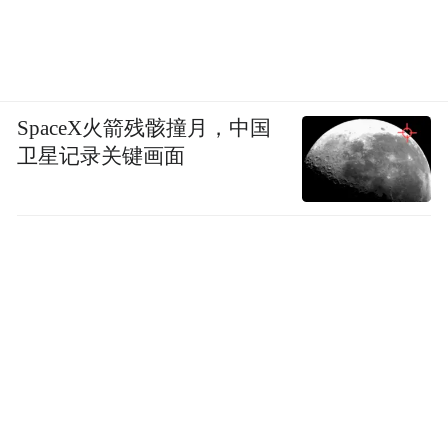
究竟是改善了，还是在继续恶化？我们的环
保工作究竟有什么价值？既然如此，我们为
什么还在努力？我们把它称之为"梁从诫之
问"。今天，我们的追思和纪念，很大程度上
SpaceX火箭残骸撞月，中国
正是对环境保护、NGO乃至人生的价值和意
卫星记录关键画面
义的追寻。
正如《梁从诫环境文集》中所说，"中国目前
正在动荡不宁的世界中崛起，正在不可阻挡
地成为数一数二的超级大国。但发展中不断
凸显与激化的巨大的人口与自然、与资源的
矛盾，急功近利的GDP竞争，都已预示出了
巨大的危机。这是一场生存智慧与生态危机