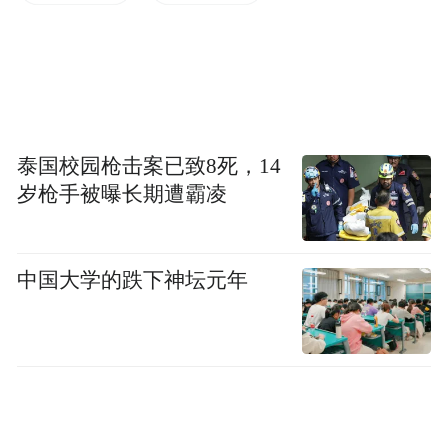
2011年，云南省曲靖市陆良县非法倾倒铬渣
致环境污染，经媒体报道，这个西南偏远小
县的环境污染问题迅速曝光于众。与此同
时，民间环保NGO自然之友迅速与重庆市绿
色志愿者联合会携手，连同盈科律师事务所
泰国校园枪击案已致8死，14
曾祥斌等公益律师团队，前往污染现场进行
岁枪手被曝长期遭霸凌
调查取样。
中国大学的跌下神坛元年
2011年10月19日，这两家环保NGO将当地两
家污染企业，云南陆良化工实业有限公司和
云南陆良和平科技有限公司，告上法庭并索
赔1000万元建立生态补偿基金。就在公众担
心能否立案之时，曲靖市中院表示正在受理