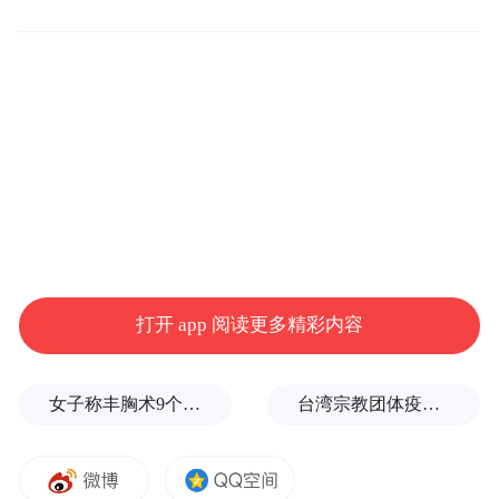
张伯驹做客《舍得智慧讲堂》
打开 app 阅读更多精彩内容
女子称丰胸术9个月后确诊乳腺癌，医美机构：手术不可能引发癌症，建议走司法途径
台湾宗教团体疫情期间求购新冠疫苗被骗10亿，蒋万安：民进党的错
云南曲靖陆良县铬渣污染案：全国首例民间
环保NGO公益诉讼