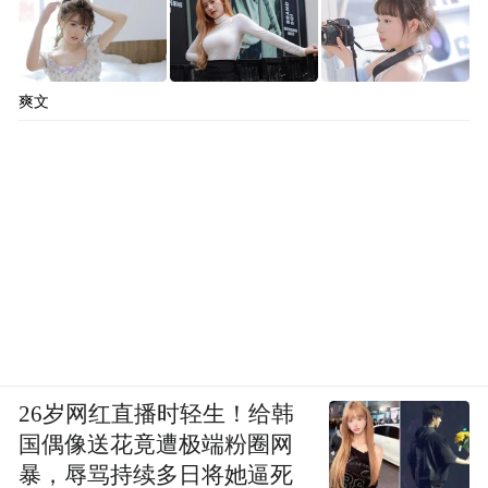
爽文
26岁网红直播时轻生！给韩
国偶像送花竟遭极端粉圈网
暴，辱骂持续多日将她逼死