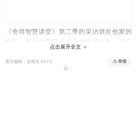
《舍得智慧讲堂》第二季的采访就在他家的
客厅。我们布置完场地已经接近中午，茶几
点击展开全文
沙发被挪得七七八八，配着他整面墙的书
举报
责任编辑：游海洪 PN135
架，搭起了一座足够明亮又不令人紧张的摄
影棚。饭点儿到了，他带着摄制组，走出小
区，到前面的商场去吃简餐，熟门熟路，为
自己点了一份木桶饭。边吃边聊，向我们细
数他生活的细节，谈起女儿，一脸的骄傲，
与普通父亲别无二致。
一份饭并没有吃完，他很注意控制饮食，瘦