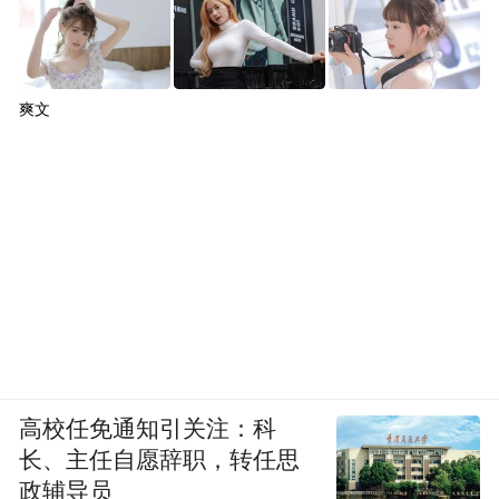
和拉美则是新闻业与诗人互相支撑。背后是
未及言破的忧虑。
爽文
谈到人工智能，他毫不在意可能带来的对诗
歌的“冲击”。因为机器是从人类已有的智慧
活动中吸取，然后归档，整理，学习。而诗
歌，它是关于人类，“还没有写出来的，还处
于不可知的状态的”，神秘和虚无。
除了诗人，他更是音乐评论家，收藏上万张
唱片，也参与美术策展工作，并主持过纽约
中国独立电影节，主编了一本《中国独立电
高校任免通知引关注：科
影访谈录》。
长、主任自愿辞职，转任思
政辅导员