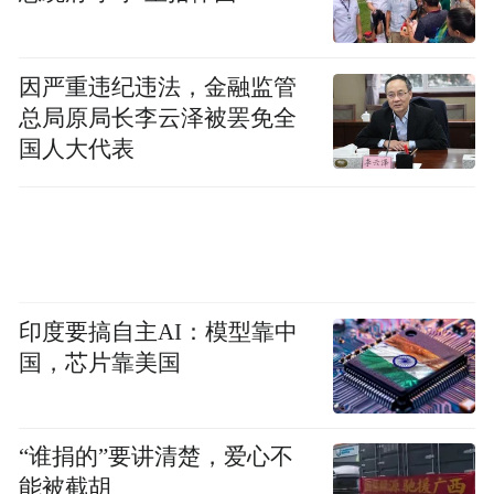
因严重违纪违法，金融监管
总局原局长李云泽被罢免全
国人大代表
泰姬陵，图片来源：视觉中国
印度要搞自主AI：模型靠中
没有预料到，在书架旁的朗读，他自己也选
国，芯片靠美国
了这首诗。
“谁捐的”要讲清楚，爱心不
授奖词中，组委会称赞他“跨越古典和现代，
能被截胡