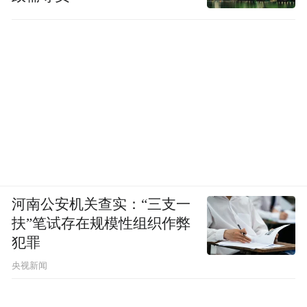
同样的经验也发生在玻璃内部。
他对贾樟柯有着真诚的欣赏，据说他组织了
《小武》在北京的第一次放映。访谈现场，
我没有时间跟他确认是否如此。
诗人和导演各自的作品里，诗歌或是电影作
为载体，我作为观众感受到，对人的具体处
境，他们有着相通的痛感和虚无。
河南公安机关查实：“三支一
扶”笔试存在规模性组织作弊
欧阳江河也策划组织过中国的音乐剧演出，
犯罪
包括《图兰朵》，以及其它著名演出。用他
央视新闻
的话说，“打几个电话的事情”。也同时担任
《今天》文学社的社长，北岛是总编辑。“我