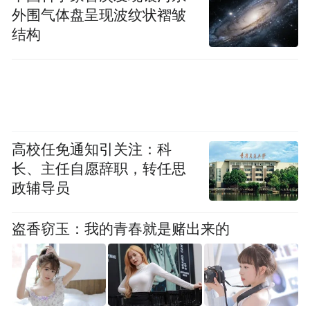
但值得流的并非全是泪水。
外围气体盘呈现波纹状褶皱
结构
在印度，恒河是用眼睛来流的，它拒绝灌
溉，
正如神的泪水拒绝水泵，仿佛干旱
高校任免通知引关注：科
是鹰的事务”
长、主任自愿辞职，转任思
政辅导员
正式访谈之前，在节目组的邀请下，诗人为
我们读了一首他的代表作，《泰姬陵之
盗香窃玉：我的青春就是赌出来的
泪》。读给对面的主持人胡玲，也读给在场
的和不在场的所有人。
他描述泰姬陵，这么一个珠宝构成的房子，