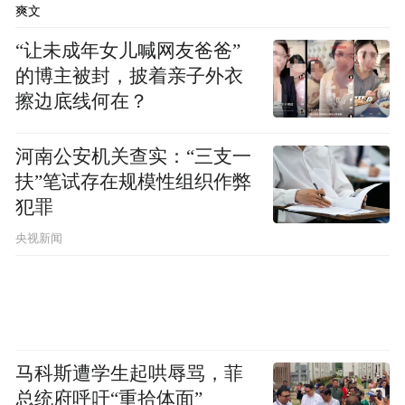
爽文
每一粒石头都是珠宝，庄严肃穆安静，熙攘
游客，一点打扰不到建筑物本身的干净，和
“让未成年女儿喊网友爸爸”
的博主被封，披着亲子外衣
某种“不存在”。
擦边底线何在？
看他念诗的激昂与低吟，你会忽略他的年
河南公安机关查实：“三支一
龄，不会想起他已经年过六旬。
扶”笔试存在规模性组织作弊
犯罪
在时间面前，诗歌保护了人类。
央视新闻
作为节目的制片人，我事先做了点功课，知
道他获得华语传媒文学大奖的“2010年度诗
人”桂冠，是因为《泰姬陵之泪》，这首他始
终没写完的诗。
马科斯遭学生起哄辱骂，菲
总统府呼吁“重拾体面”