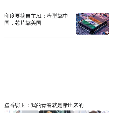
除了对当下的批评不客气，他也批评过民国
印度要搞自主AI：模型靠中
诗歌，曾经说，“民歌诗歌是一种阻碍”，并
国，芯片靠美国
不能称为诗歌，范式简单，小资情调，优
美，消费，温柔，软性，像按摩……“我无意
于跟徐志摩争宠”。
从徐志摩的“软”，到汪国真的“假”，构成了
纵向、横向的批评。
他站在经纬连结之处。
穿越纵横，参照东西。他当成轶事告诉我
们，各国的诗人靠什么活下来，“制度化安
盗香窃玉：我的青春就是赌出来的
排”。美国的大学养诗人，朗诵费很高。欧洲