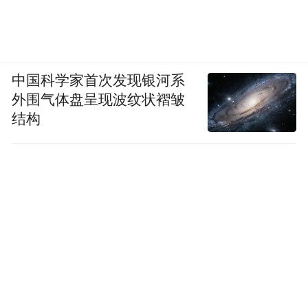
上。”
学者吴晓东在评论中发问，“在大写的主体匮
乏的时代，史诗究竟何为？”他化用了弗莱的
中国科学家首次发现银河系
句子，一个民族的神化和史诗往往蕴藏着被
外围气体盘呈现波纹状褶皱
埋在地下或尚未创造出来的理想，在中国古
结构
老的神话中，最适合蕴涵这个“理想”的非“凤
凰”这一神鸟莫属。
得给“我是谁”
搭建一个问询处，因为大我
已经被小我丢失了