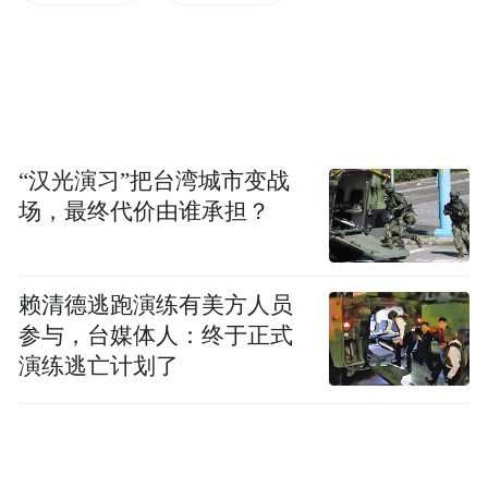
欧阳江河的书法师承江友樵，与启功并称民
国年间两大神童，也是齐白石的最后一位弟
子。诗人学书法的起点很高，早早看到了很
多名家真迹，如齐白石、郭沫若。
“汉光演习”把台湾城市变战
场，最终代价由谁承担？
花絮中，他和胡玲聊起，跟已是著名画家的
何多苓有多年交往。何多苓除了画画，也拉
手风琴，密切交游，何是他古典音乐的领路
赖清德逃跑演练有美方人员
参与，台媒体人：终于正式
人。
演练逃亡计划了
诗歌里或许也折射了生活的从容，大开大
阖。矛盾和悖反，都指向自身。