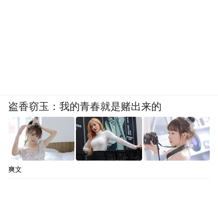
高压线上散步的鸟，悠游自如，用身体轻巧
地屏蔽并且享受着时代的电流穿过的巨大刺
激。”
我们短短地被诗人“刺激”了一下，依然沉浸
其中。
盗香窃玉：我的青春就是赌出来的
“特别声明：以上作品内容(包括在内的视频、图片或音
频)为凤凰网旗下自媒体平台“大风号”用户上传并发
布，本平台仅提供信息存储空间服务。
Notice: The content above (including the videos,
pictures and audios if any) is uploaded and posted
爽文
by the user of Dafeng Hao, which is a social media
platform and merely provides information storage
space services.”