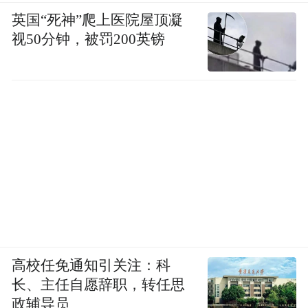
这是他在访谈中反复提到的，小我与大我。
英国“死神”爬上医院屋顶凝
在自我泯灭了之后，得到了深度的乐趣和幸
视50分钟，被罚200英镑
福感。
贾樟柯拍摄的剧情片《二十四城记》，选取
他的长诗《玻璃工厂》，置于片子中。这是
一部关于国营工厂，三代工人境遇变迁的剧
情片。
我来了，我看见了，我说出。
语言和时间浑浊，泥沙俱下。
高校任免通知引关注：科
一片盲目从中心散开。
长、主任自愿辞职，转任思
政辅导员