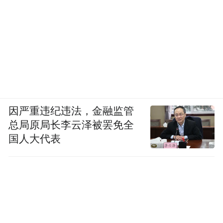
史。他主动谈了海子，诗歌天才带来的伤
害，肉身没有世俗的寄托，是危险的。
他自己则不同。他把“世俗生活，真实生活，
日常性”，放到诗篇里。“我把我的高兴，我
的愁，我的虚无，我的无力，我的软弱，我
的黑暗，我的愚蠢，当然还有我的聪明，我
因严重违纪违法，金融监管
总局原局长李云泽被罢免全
的天赋，全部糅合在一起，放到我的写作生
国人大代表
涯里面。”
这些，构成了欧阳江河所是的那个人，“包含
了舍弃，也包含了得到。”
他自认为不是朦胧派，尽管这个标签长久附