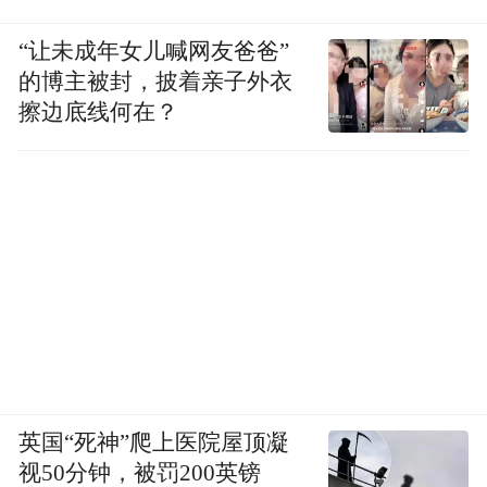
到释放的能量，在新的文学进展、美、文明
之前，出现的总爆发。
“让未成年女儿喊网友爸爸”
的博主被封，披着亲子外衣
那是一个灿烂、喷薄、浩瀚、火热、解放的
擦边底线何在？
嘉年华。现在成了火山灰，“我们是被火山灰
覆盖的时代，尘埃落定”。
九十年代，他去国又回国，对商业洪流的裹
挟猝不及防，于是停笔十年。这是对“自动写
作”、“落入熟悉的套路”的自我克服。
是定力，又无比自然，就像从《泰姬陵之
泪》恢复的长诗写作一样自然。拒绝灵感，
英国“死神”爬上医院屋顶凝
“把灵感像脓一样挤掉后”，再开始创作。他
视50分钟，被罚200英镑