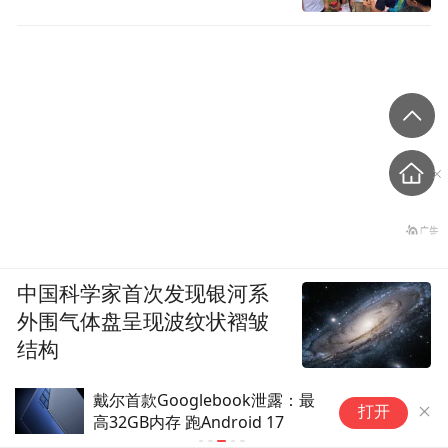
中国科学家首次发现银河系
外围气体盘呈现波纹状褶皱
结构
戴尔首款Googlebook泄露：最
A
打开
高32GB内存 跑Android 17
月
美