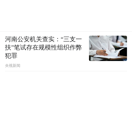
流行歌词”，“语言没有质感”，“只有中学生
的励志”……这是严苛的，不客气的批评，没
有“为逝者讳”的遮掩，执着于诗歌本真。
他谈起食指、余秀华之争，公允持论，认为
河南公安机关查实：“三支一
食指的批评，源于他对诗人天职的界定，“认
扶”笔试存在规模性组织作弊
犯罪
死理”，“不允许诗人变得跟普通人一样”，食
央视新闻
指身上有“圣愚的力量”。尽管他尊重食指的
写作，但是不认同他的做法。
欧阳江河说他自己“绝不会那样指责余秀
华”，因为“我可能不是独一论的提倡者”，
“无论你多崇高，独一论到最后，一定会通向
法西斯。”