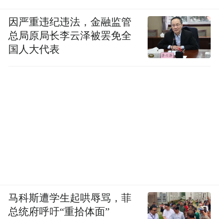
因严重违纪违法，金融监管
如沐春风，诗人对拍摄团队每个人周到而有
总局原局长李云泽被罢免全
礼，招呼大家喝茶，还是他珍藏的“斗茶”。
国人大代表
他包容了我们的打扰，包容了我们对诗歌的
理解不足够。
两个半小时的访谈，当然无法穷尽他的创作
经历和人生经验，甚至无法抵达一个侧面的
边界。而我们依然有了深刻的收获。
他的诗我最喜欢的，还是那首《傍晚穿过广
场》。
马科斯遭学生起哄辱骂，菲
一个无人离去的地方不是广场
总统府呼吁“重拾体面”