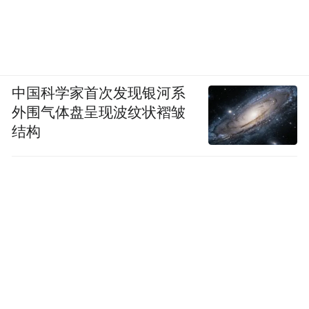
着在他身上，也不是“第三代”，他说自己更
早，所以是“朦胧派”和“第三代”之间。诗坛
“五君子”，他与柏桦、张枣、翟永明、钟鸣
共享一个小的诗歌社群。聊天中，没有谈起
中国科学家首次发现银河系
张枣，我们也不忍问。他们自成一派，早早
外围气体盘呈现波纹状褶皱
结构
成名。他说，四川诗人构成中国诗坛的“半壁
江山”。谈及此，独有的地域骄傲。
无数人向往的八十年代，欧阳江河并不怀
念。因为，“我就是这么活过来的”。他说自
己活了三个时代，文革，八十年代，还有当
下。八十年代不会再来了，那是一个爆炸。
封闭年代过去，人内心的压抑、淤积，得不