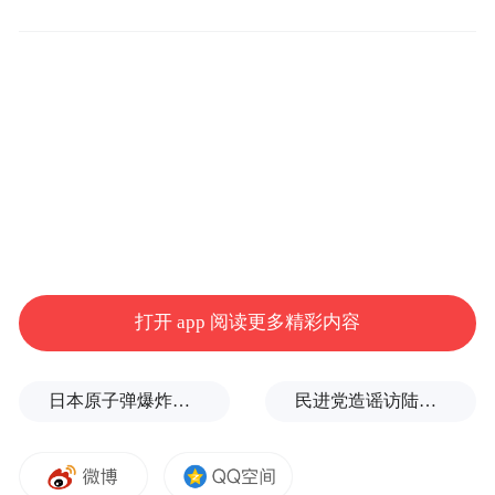
且精神，一直保持着很好的体型。
此前我们对他的生活并不了解，虽然身处媒
体，脑海中充满了对“诗人”两字的刻板印
象：即便不是潦倒无着，至少是清贫。在欧
阳江河身上，我们看不到这一点。主人优渥
从容，慷慨热情，让上门打扰的我们，忐忑
心情稍稍放松。
打开 app 阅读更多精彩内容
返回家中，他带我们参观书房，介绍收藏画
作，有挚友何多苓的画，林林总总，书房丰
日本原子弹爆炸亲历者反对高市修改无核三原则，“她应该下台”
民进党造谣访陆台胞失联，夏立言：数据打脸！台湾民众会“用脚投票”
富而整洁。还有他自己的书法作品，早年委
托给日本的代理商出售，一年售出17幅，是
他保持体面生活的来源之一。