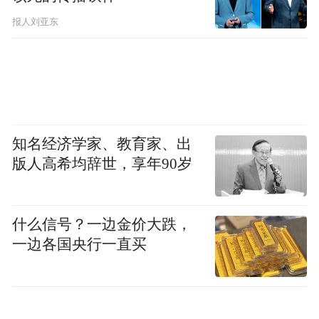
我对王安忆的感觉，其实主要来自她的小
报人刘亚东
说。她的第一部长篇《69届初中生》其实还
未找到长篇应有的感觉——让人停留的章节
远少于匆匆走过的章节，但却提供了一个体
悟她的感光室。她的执拗，她的表象后的我
行我素，她的淡然与内心的不妥协……我与
知名经济学家、教育家、出
版人高希均辞世，享年90岁
她，好像也就一两次实际的面对面。一次是
与陈村一起吃晚饭，到八点钟，她说，须要
回家了，她本就很少在外吃饭，吃了，八点
什么信号？一边金价大跌，
也须要回家的。我自以为已经很恪守自己生
一边各国央行一直买
活原则了，她却要坚决得多。无这般坚决，
我想也不可能有那么多作品与那么高的平均
值。恪守，也意味着对感觉力的保护，明亮