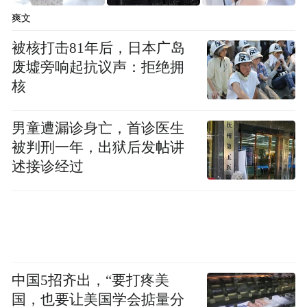
笔触，淡淡的情调，写一点小女子身上的触
爽文
动人处，在不大的格局中寻找一种充盈。
被核打击81年后，日本广岛
废墟旁响起抗议声：拒绝拥
王安忆了不起的是，几乎每年对自己都有拓
核
展。我惊讶于她的生活积累能力，似乎有层
出不穷、用之不竭的素材，它们变成小说娓
男童遭漏诊身亡，首诊医生
娓道来，细节丰满、亲切，尤其对我这样，
被判刑一年，出狱后发帖讲
与他同时代人而言。且她似乎每年都在不知
述接诊经过
疲倦、头也不回地往前走，不断超越她自
己，又似乎从不急躁，不为任何干扰所动。
她的外表是温和的，嘴角常有浅浅之笑，但
绝不随和。我能感觉其自我之强大。
中国5招齐出，“要打疼美
王安忆写作的好处，恰是不拘结构。我后来
国，也要让美国学会掂量分