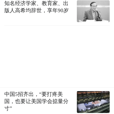
知名经济学家、教育家、出
确定了的--“本是如花蕊一样纯洁娇嫩的闺
版人高希均辞世，享年90岁
阁，却做在这等嘈杂混淆的地方，能有什么
样的遭际呢？”
中国5招齐出，“要打疼美
国，也要让美国学会掂量分
寸”
▲郑秀文饰演的王琦瑶