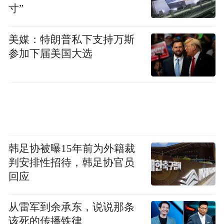
寸”
读她一篇自述，称她其实不适合写短篇，因
为短篇的精炼不适于她，中篇才适合她的放
美媒：特朗普私下支持万斯
松叙述。其实，放松叙述正是她的长处。以
参加下届美国大选
我陋见，小说无论长短，细节多寡才构成结
构。小说最考验细部，无切肤感就无亲切。
王安忆小说中的细部常令人心动，这最难
得。
王安忆的中篇确实比短篇好，长篇又比中篇
韩足协被曝15年前为外籍裁
好。为什么？因为长度足够使她放松。她是
判安排性招待，韩足协官员
一个马拉松选手，跑马拉松的人不宜短跑，
回应
靠耐力。王安忆就属于越跑越好的人，这是
从雷军到余承东，说说那条
她的个性使然。
该死的传播铁律