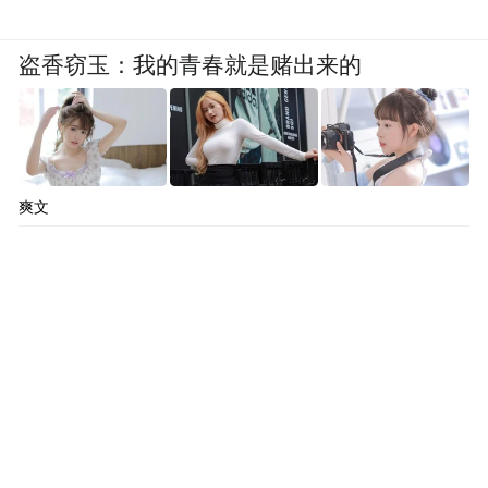
少功的《爸爸爸》里有一个“丙崽”，两人从
不同的角度，构成了截然不同的思索点。
盗香窃玉：我的青春就是赌出来的
《流水三十章》是王安忆的第三部长篇小
说，1986年10月起动笔，写了半年，发表在
1988年第二期上海《小说界》上。写《流水
爽文
三十章》前，她连续写了好几个中篇，写作
能力已经汹涌澎湃。这些中篇，印象深刻是
1986年发表在《人民文学》上的《阁楼》，
以及分别发表在《十月》《上海文学》《钟
山》上的三恋--《小城之恋》《荒山之恋》与
《锦绣谷之恋》。
王安忆写男女，写得最美在注视。“她”这样