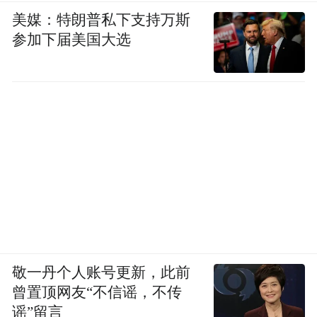
美媒：特朗普私下支持万斯
注视“他”：“衬衫大了一些，前后飘舞得像一
参加下届美国大选
面旗帜，他的身体前后不着地处在宽大的衬
衫里，有一股凄凉的孤独。这孤独有一种奇
怪的魅力，好像在一个喧嚷嘈杂的世界里划
出一个清静的圈子，分离了他与人群，温和
地陪伴他向前去。”感觉确有张爱玲的影子。
“他”与“她”的真性被唤醒，出了家庭，就只
能走向荒山，在荒山中毁灭。他的真性被唤
醒时，那个母性她的态度，只能是“似乎什么
都知道”，只是缄默着等他，以温暖的气息，
敬一丹个人账号更新，此前
鼓励他扪心自问。王安忆的心思在哪里？小
曾置顶网友“不信谣，不传
说中说，“女人爱男人，并不为那男人本身的
谣”留言