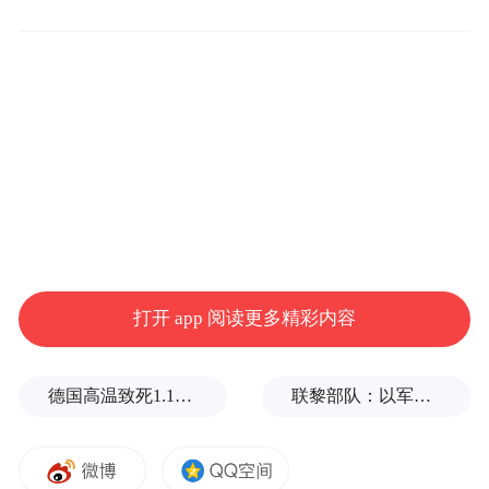
出的枣红色白百合花的被子。曾经在山里拖
毛竹的农村小战士当然不会有往枪筒里插花
的趣味，乡村小媳妇也不会懂白百合花的雅
致，但七十年代，在北大荒烧得暖烘烘的土
炕上，《百合花》的情调就曾那么强烈地感
染着我们。
打开 app 阅读更多精彩内容
德国高温致死1.19万人，为2016年来最高纪录
联黎部队：以军单日向黎发射113枚炮弹