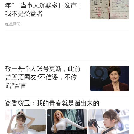
▲1978年王安忆和父亲王啸平母亲茹志鹃在家中
年”一当事人沉默多日发声：
我不是受益者
我向王安忆约稿，她很快寄了我《庸常之
红星新闻
辈》，写街道作坊里，下乡回城的，一个只
本分地守着自己一方卑微天地的普通女工何
芬。在上海弄堂里，要面子的女孩当然很
多。但像这样，尽自己本分，实实在在守护
自己自尊的，自然不多。结尾，王安忆写
敬一丹个人账号更新，此前
曾置顶网友“不信谣，不传
她，在一个不起眼的角落，“打发走了疲劳的
谣”留言
一天”，熟睡了。她“在这个世界上，只占了
个很小很小的位置”，是“庸常之辈”。但认真
盗香窃玉：我的青春就是赌出来的
占好这小小的位置，其实又闪烁着暖暖的光
芒。王安忆刚起步就是这样：甘居一隅，静
静的，在一个并不宽敞的空间里，以细细的