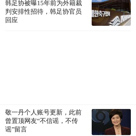
韩足协被曝15年前为外籍裁
《人民文学》。他常骑着自行车从一个作家
判安排性招待，韩足协官员
家里，到另一个作家的家里，期间结识了莫
回应
言、余华、苏童、刘索拉、阿城、格非等一
大批作家，并推出他们最有代表性的一些作
品。从《三联生活周刊》主编位置上退休
后，朱伟花了三年多系统重读点评了王蒙、
韩少功、陈村、史铁生、王安忆、马原等10
位标志性作家的经典，新书《重读八十年
代》诞生了。
用朱伟的话讲，八十年代是可以三五成群坐
敬一丹个人账号更新，此前
在一起，整夜整夜聊文学的时代；是可以大
曾置顶网友“不信谣，不传
家聚在一起喝啤酒，整夜整夜地看电影录像
谣”留言
带、看世界杯转播的时代；是可以像“情人”