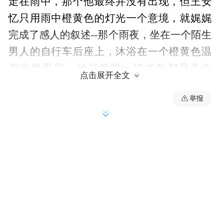
走在雨中，那个他最终并没有出现，但王安
忆只用雨中橙黄色的灯光一个意境，就娓娓
完成了感人的叙述--那个雨夜，坐在一个陌生
男人的自行车后座上，沐浴在一个橙黄色温
存的世界里，她就觉得一切戒备都是多余
点击展开全文
的。这个雨夜，他无须再出现，她走在橙黄
举报
色温存的回顾中，就像走在梦里。有了梦，
才有了生活的美好。
记得我被这篇简单的小说感动后不久，就贸
然给王安忆写信了。那时她在《儿童时代》
当编辑，我知道她是茹志鹃的女儿。茹志鹃
的小说《百合花》给我的印象太深了：那个
小战士枪管里插着的野菊花，那床新媳妇献