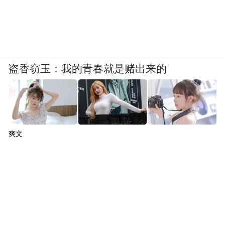
盗香窃玉：我的青春就是赌出来的
▲《长恨歌》
爽文
《长恨歌》是王安忆的第六部长篇。她30岁
时写完《69届初中生》，10年里勤勤恳恳，
写了6部长篇。写《长恨歌》时，已经从容不
迫、炉火纯青了。
《长恨歌》写一个沪上淑媛错位的40年，故