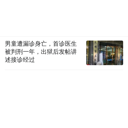
▲1970年代，王安忆在自己家中
男童遭漏诊身亡，首诊医生
被判刑一年，出狱后发帖讲
王安忆的《69届初中生》中，写得最好是爱
述接诊经过
情：从初接到情书的惊慌失措、语无伦次，
镇静下来又隐隐生出些骄傲，回味信中内
容，便悔于自己的反应，开始偷寻、窥视他
而将回味变成自己的“节日”。之后，变成忐
忑盼待来信，到真见到信尾出现“我爱你”之
狂热，又惊呆而幸福。其中层次太丰富了。
这样的初恋悸动，那种刻骨铭心的体悟，也