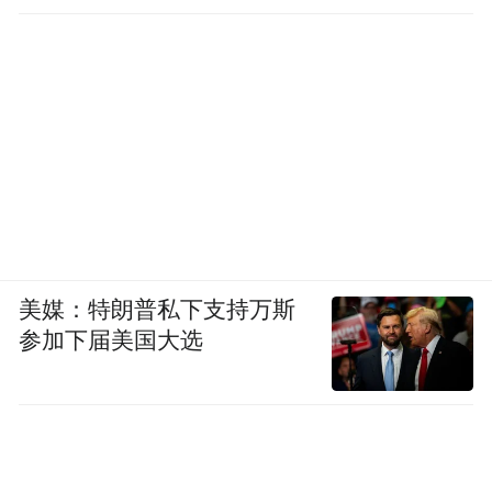
我感觉这部小说的好处，就在于写王琦瑶一
错再错、事事相舛中有悲凉感，却都以顺遇
的态度。她觉得所遇都是避不掉的，觉得这
悲凉本是人生该有的，也就没什么怨艾，就
以温婉压了感伤。
一部好小说，提供一个开放的结构，从不同
的门进去，本都是可以走通所有房间的。不
美媒：特朗普私下支持万斯
同道路的交叉，才构成丰富的回味与感叹。
参加下届美国大选
她从弄堂、闺阁写到晚会、公寓、邬桥的桥
与砧杵声，写得最有诗意是邬桥与送豆腐的
少年。平安里的下午茶与围炉夜话，很有
《红楼梦》那种淡淡日常中充满了韵味的写