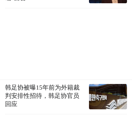
价值，而往往只是为实现自己爱情的理想”。
我理解，她是要说，所谓爱情，只是一种男
女本性需要维系的形式而已，撕破了这形
式，就只能毁灭了。
我感觉王安忆是通过不断阅读在提高自己。
1994年她在复旦大学开了一堂小说课，在文
坛成为大家议论的一个话题。我感觉，开课
是她在逼迫自己的理性分析能力。这门小说
韩足协被曝15年前为外籍裁
课共13讲，她从分辨“小说是什么”讲起，她
判安排性招待，韩足协官员
说，小说是用现实材料构筑的一个心灵世
回应
界，一个神界。她的讲稿似乎当时在《小说
界》连载，后来由复旦大学出版社出版，其
中的经典分析体现出优秀的解读能力。