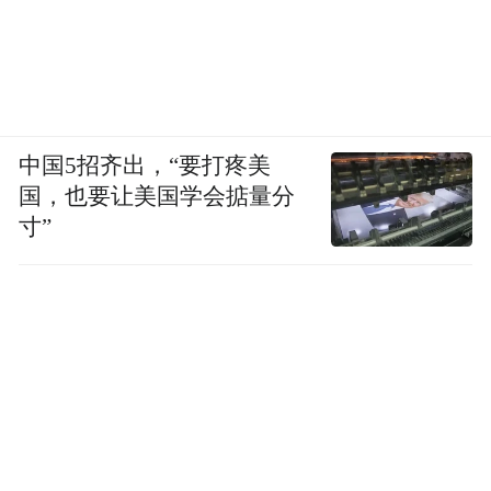
第二期《中国作家》上（与莫言的成名作
《透明的红萝卜》发表于同一期）。说实
在，1985年读到它，我先懊悔是，为何《庸
常之辈》后就中断了与王安忆的联系，“假如
这小说能经我手发表……”，这是一个编辑的
中国5招齐出，“要打疼美
本能。按《小鲍庄》篇尾记载，它1984年底
国，也要让美国学会掂量分
寸”
改定于北京，那正是我在《人民文学》跃跃
欲试的时候，尽管我那时不负责上海。当初
令我意外的是她控制基调的能力--那村庄就像
沉睡在清冷的月光下，没有狗吠，那样安
静。
1984年底有关“寻根”的说法，不可能对王安
忆没影响。《小鲍庄》里有一个“捞渣”，韩