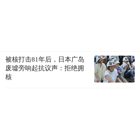
法。程先生与王琦瑶再相会，那种微妙的知
会，则是最感人的。这一段就令人感觉到，
人与人之间，其实是一种修行，所谓“修百年
才能同舟，修千年方可共枕”。这是王琦瑶对
“老克腊”说的话。
被核打击81年后，日本广岛
本文节选自朱伟作品《重读八十年代》
废墟旁响起抗议声：拒绝拥
核