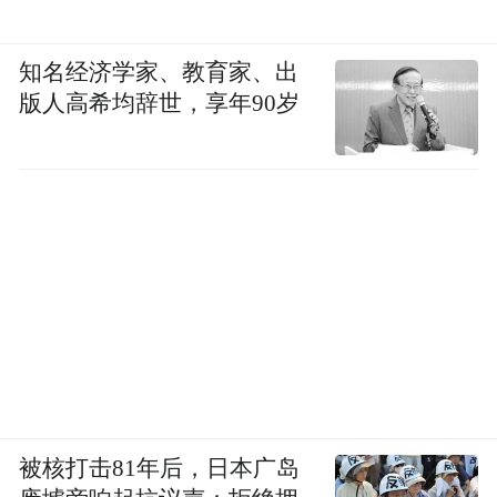
许我们都经历过。但纤微难搜，大约也难有
王安忆这样的分辨力。分辨力是一个作家的
知名经济学家、教育家、出
资本，它真切表达了六十年代环境中，一个
版人高希均辞世，享年90岁
纯真少女，对爱情认知的全过程。
《69届初中生》开头第一章描写的角度其实
非常有震撼力：婴儿的视觉与触觉，由母亲
的怀抱、父亲胡子扎人的感觉始，延及水
——洗澡与奶瓶；触觉转味觉——棒冰与包
子；再抬眼环境——马路与弄堂口。感官能
力真的太强了。王安忆以此长篇，有条不紊
写了一部五十年代哺育、六十年代磨砺成的
雯雯自尊的形成史。雯雯的自尊建立在那个
被核打击81年后，日本广岛
年代真实的谱系中，感人而有社会学意义。