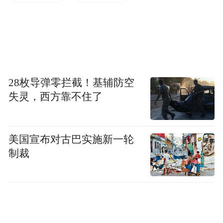
也许是那个缺少色调时代的渴求使然吧。我
至今记得那个新媳妇一针针默默给死去的小
战士缝好衣服的细节，至今都不觉得情节或
意境的人为。那是因为茹志鹃叙述的氛围是
28枚导弹零拦截！基辅防空
真实的，黄菊花、白百合花，在那个年代，
失灵，西方靠不住了
也是梦吧。下乡时还读过茹志鹃的《高高的
白杨树》，写“我”与一位沉默寡言的大姐在
战争中的感情，战后去大姐家乡寻找，找到
美国宣布对古巴实施新一轮
的是一位同名同姓，热情洋溢在养兔中的姑
制裁
娘。情节毫无引人处，挺拔的高高白杨树的
意象却深深印在我的脑海里，以致我对这种
树也有了某种情感。我以为，茹志鹃深深影
响王安忆的，不仅是百合花、白杨树这样的