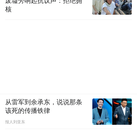
废墟旁响起抗议声：拒绝拥
王安忆之了不起是，她几乎是以鄙视当时戏
核
剧性控诉的态度，在所谓的“家长里短”、“见
素抱朴”中，就写成了这一届人更深刻的青春
史。辛酸吗？当然有。被耽误的一代吗？当
然是。更重要的是，她写出了集体主义熔炉
锻造中，一个不以物喜、不以己悲的强大个
人的长成。尽管雯雯只有实际的小学学历，
只是一个很普通的下乡知青，进了城也只是
柜台后一个很普通的售货员，最终也只在里
从雷军到余承东，说说那条
弄工厂一个压瓶盖女工的位置上，成了一个
该死的传播铁律
拥有五味杂陈的新娘。相比奥斯特洛夫斯基
的《钢铁是怎样炼成的》，这是一部怎样的
报人刘亚东
炼成史呢？我以为，这就是一部很精彩的六