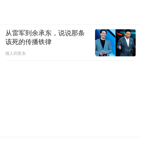
事其实简单。王琦瑶，琦是美玉，宵朗之
琦，能耀亮暗夜。瑶，“瑶华不琢，则耀夜之
景不发”，也是美玉。冰雪态也称“瑶华”的。
从雷军到余承东，说说那条
王安忆写这个王琦瑶非个体，她代表上海弄
该死的传播铁律
堂里曾经的小女儿情态，“这情态的名字就叫
报人刘亚东
王琦瑶”。王安忆一开始就归结：上海弄堂因
为有了她，才有了情味；因为了这情味，便
有了痛楚；这情味一点点积累下来，在烟火
气里，就有了弄堂的感动。她通过这个群体
写她所体会的上海，所以，第一章最后一
节，在鸽子见证着飞过之后，才写到弄堂
里，有点寒酸的闺阁中，在流言里生长起来
的王琦瑶。这个王琦瑶的命运，从一开始就