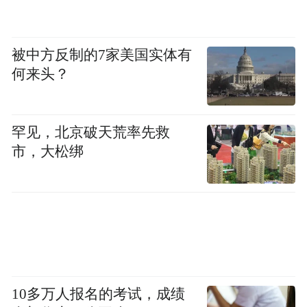
里，品各色非遗什物，大为惊叹。木板年
画、泥猴张、剪纸、泥泥狗、泥咕咕，琳琅
被中方反制的7家美国实体有
满目，应接不暇。
何来头？
最是那一低头的温柔
——
汴绣风情
罕见，北京破天荒率先救
刺绣是中国特有的文化符号，也是一种极具
市，大松绑
东方内蕴之美的工艺品。中国工艺艺术的历
史可以追溯到远古时期，可以说中国的文字
最初就是一种纹饰。中华民族对于美的追求
并不陌生，历朝历代都发生发展了各具特色
的工艺艺术品。而汴绣则代表了大宋沉稳内
敛、古朴典雅的精神风貌。
10多万人报名的考试，成绩