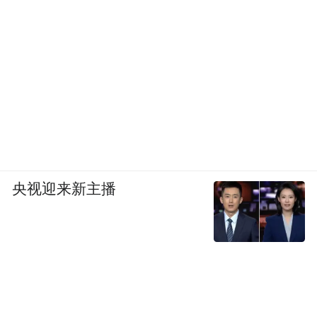
容，丰富多彩，盎然成趣。
纵然开封没有那么多的古迹遗存，但是各种
各样的非物质文化遗产却保留了下来。这些
传承下来的古老手艺，不仅完成了匠人对梦
想的坚持，甚至变成养家致富的利器。工艺
艺术的市场化和商业化还任重道远，但依稀
间，曙光乍现。艺术的升华背后正是精神劲
儿的传承，是更为重要的东西。
央视迎来新主播
孩童散学归来早，忙趁东风扎纸鸢——手做
风筝
扎风筝并非开封宋室风筝独有，但宋室风筝
却扎出了别样的新意。不论是天牛、蜻蜓，