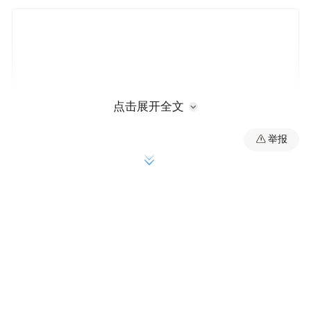
点击展开全文
举报
就像多灾多难的中华民族一样，由于黄河水
患，历史上开封被完全淹没了七次，屡建屡
毁，屡毁屡建。而建于宋太宗赵匡胤时期的
开封铁塔则同开封一起，屹然挺立，巍然不
倒。从东京到汴梁，再到开封，铁塔俨然成
为开封的脊梁、古城的标杆，把倔强融入了