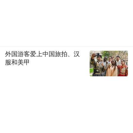
的看法，建议可以在大学里开设工艺类专
业，授予学位，会吸引更多的年轻人学习，
为非遗传承培养人才。社会各方力量也应帮
助拓宽销售渠道，改善市场情况，从效益上
促进非遗传承。
外国游客爱上中国旅拍、汉
总理的叮咛回响在耳边， 一脉非遗文化馆里
服和美甲
的美丽图景也不停在眼前回放，传统工艺艺
术焕发新生并非痴心妄想。就像开封这座城
一样，尽管黄河屡次改道，频遭侵毁，却仍
生生不息，非遗的未来也不会是一片沉寂，
这都要基于对文化的重视，文化越来越发
达，非遗的明天也便越来越明朗。