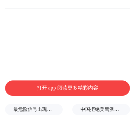
每个人的骨血之中，传承至中原大地的每一
个角落。
宋代的能工巧匠对于高塔会被风吹斜的规律
早就了如指掌，建造之初就将塔身向西北方
向稍作倾斜。历经千年的西北风洗礼，现如
今，铁塔反而身正塔直。铁红色的琉璃砖
塔，木质结构，有榫有卯，不仅严丝合缝，
而且防震绝缘，历经风雨沧桑，依然美观坚
打开 app 阅读更多精彩内容
固。祖辈智慧的光芒，熠熠生辉。
最危险信号出现！全球能源大动脉岌岌可危
中国拒绝美鹰派副防长访华？弦外之音被热议
明末李自成起义，两攻开封不克。第三次攻
城，掘开黄河，水淹开封，这才攻下了这座