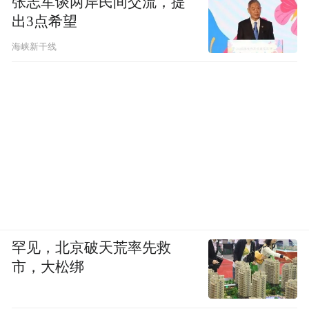
张志军谈两岸民间交流，提
出3点希望
海峡新干线
《舍得智慧讲堂》对话王立群
不同于苏绣、蜀绣等工艺，汴绣更讲究皇家
气派，也更有闲适雅致的潇洒气度。王立群
讲到，得益于宋朝浓厚的文学氛围，文人字
画成为汴绣最重要的题材之一。汴绣珍品
《清明上河图》曾轰动一时，几乎成为不可
超越的杰作。历史上，徽宗朝汴绣达到了顶
罕见，北京破天荒率先救
峰，成就了它的黄金时代。彼时的汴绣囊括
市，大松绑
了名人字画、闺阁情趣和佛教故事等多种内