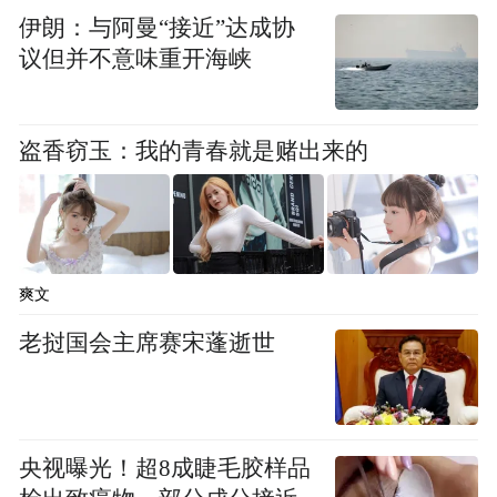
伊朗：与阿曼“接近”达成协
不夜城。
议但并不意味重开海峡
历史的浓缩，古人的智慧，都在东京尽显无
遗。开封博物馆的宋代科技展，在我们面前
盗香窃玉：我的青春就是赌出来的
展示了一幅幅震人心魄的画卷。位于展览正
中间一比一复原的水运仪象台令人叹为观
止，精密的内部构造，复杂的机械运转，还
有精美绝伦的刻度人物装饰，无不让人感叹
爽文
先人出尘入画的设计智慧，以及超越时代的
老挝国会主席赛宋蓬逝世
审美品位。
各项全能的苏颂并不仅有水运仪象台这一个
杰作，宋代科技展屋顶的全天星图也是他的
央视曝光！超8成睫毛胶样品