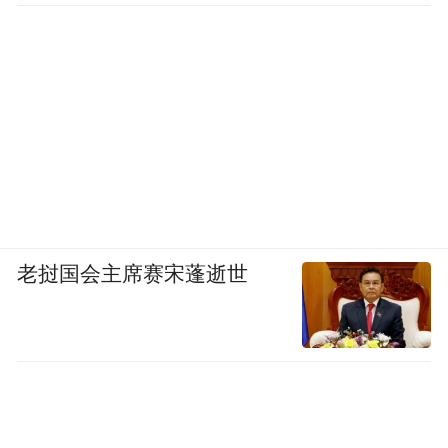
化的传统工艺则一派粗制滥造，矛盾的状况
让非遗文化处在十分尴尬的境地。“原汁原
味”的文化回归似乎是正确的道路，但却任重
道远，举步维艰。
王立群讲到，社会环境正在积极变化着，研
读和传承的氛围越来越浓厚，各种实物传
承、文字总结、绘画资料也越来越多，影视
老挝国会主席赛宋蓬逝世
的方式越来越受到大家的欢迎和认可。以纪
录片的形式记录非遗文化是很好的一种方
式，可以扩大非遗的传播广度和力度。
一脉非遗文化馆馆长张晓立非常赞同王立群