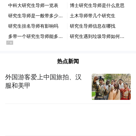
“太平日久，人物繁阜。垂髫之童，但习歌
舞。斑白之老，不识干戈。时节相次，各有
观赏，灯宵月夕，雪际花时，乞巧登髙，教
池游苑。举目则青楼画阁，绣户朱帘，雕车
竞驻于天街，宝马争驰于御路。”
热点新闻
这是孟元老在《东京梦华录》里的一段描
写，也是开封博物馆展览的介绍语。东京的
外国游客爱上中国旅拍、汉
繁华，不亚于大唐长安、大明金陵，甚至更
服和美甲
为绚丽多彩。清明上河的瑰丽繁盛并非虚
幻，而是北宋东京的日常。如若穿越，北宋
可谓是最好的选择，物资丰饶，文化包容，
科技发达。连夜市都热闹非凡，酒香扑鼻，
美食充盈，勾栏表演，通宵达旦，是真正的