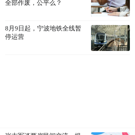
全部作废，公平么？
一袭飘逸的长裙，汴绣大师苗袆气定神闲地
绣着手底的图案，温柔缱眷。微风乍起，吹
8月9日起，宁波地铁全线暂
皱大宋的一池御河。苗袆妙手生花，根根毫
停运营
发针丝，上下穿动，刹那间绣案栩栩如生。
深入骨髓的熟稔，即便需要小心翼翼，在苗
老师那里也得心应手、游刃有余，绣成了一
副静美的画作。