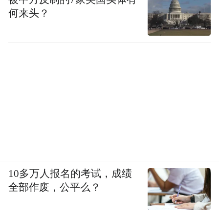
性品牌传播方式、颠覆性的营销理念，传
何来头？
播"舍得即中国智慧"的核心内涵。
与凤凰网联合打造的大型时代人物高端思想
对话节目《舍得智慧讲堂》，由著名记者胡
玲主持，全年每周四播出，播放量在凤凰网
排名第二。龙永图、邓亚萍、余秋雨等行业
大咖纷纷做客讲堂，节目围绕社会热点下当
代人物的经历、观点及智慧理念为内容核
心，以名家面对面形式讲述人物的舍得智
慧，透过个人命运与家国命运的交联，探寻
10多万人报名的考试，成绩
全部作废，公平么？
一个集体、一个国家和一个时代的抉择背后
所蕴含的中国智慧。