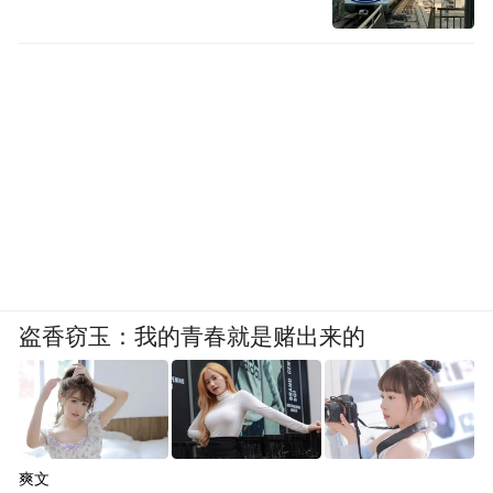
难度却非常大，他角色多变，又精通十八般
武艺，学起来非常难，而且学成之后戏路又
较窄，对现代学戏的年轻人吸引力就下降了
很多。
同所有的传统工艺一样，非遗面临的最大困
难就是传承。
穿越时空的美丽——非遗当下
盗香窃玉：我的青春就是赌出来的
观赏完精彩的美猴王表演，体味过汴绣风
情，观摩过手做风筝和剪纸的课堂，胡玲、
王立群和嘉宾一起，探讨非遗的命运。
爽文
传统文化丧失了对年轻人的吸引力，而市场