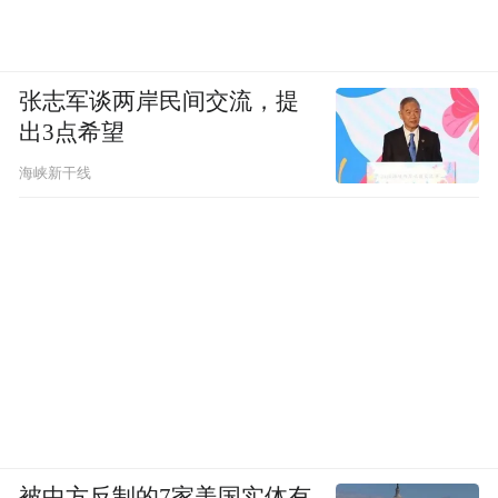
传统文化是民族文化发展的根基，舍弃传统
文化，文化自信必将受到重大打击。传统文
化的继承和发展依赖于非遗继承人的匠心独
张志军谈两岸民间交流，提
运，只有舍弃外界喧嚣，忍得了日复一日的
出3点希望
繁琐枯燥，才能保证中华文化的丰富多彩。
海峡新干线
有舍有得，方显中华文化魅力。汇聚当代名
家思想精髓，分享个体在大时代中舍与得的
中国智慧，敬请关注由舍得酒业与凤凰网联
合打造的时代人物高端访谈节目《舍得智慧
讲堂》特别版——河南篇，品味中华文化的
独特魅力。
《舍得智慧讲堂》作为舍得酒业自主打造的
大型高端IP，承载舍得酒品牌理念，以创新
被中方反制的7家美国实体有