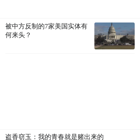
爱。
扎风筝看起来简单易学，这可全都是靠宋长
被中方反制的7家美国实体有
虹课下的功夫。风筝骨架扎起来十分费时，
何来头？
宋老师常常连夜赶制，再经过加固和晾晒等
环节，整个过程下来需要二十多个小时，拿
到教室里来的已经是半成品，孩子们只需把
风筝翅膀黏好上色就可以。孩子们都特别喜
爱扎风筝的课程，自己亲手制作的风筝，更
有成就感、满足感。
有意思的是，风筝的骨架部分是活的，可以
分开，能自由组装，像变形金刚一样可以随
意变形，孩子们纷纷爱上了这项能开动脑筋
盗香窃玉：我的青春就是赌出来的