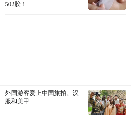
502胶！
的，可以说是胸有成竹，在剪的过程中也会
根据心情和喜好或者突发情况略作改动，但
总有七八成的把握。这种即兴创作的乐趣也
为袁升科津津乐道。
王立群、胡玲一行站定欣赏袁升科创作的剪
纸二十四节气，从构图到造型，再到审美，
都特色鲜明，古韵悠长，很值得收藏。所谓
的中国味儿，大抵如此。
外国游客爱上中国旅拍、汉
剪纸是一门综合艺术，集绘画、手工、刻板
服和美甲
于一体，兼有文化、美术和技术等各种元
素，是艺术集中的体现。同时，剪纸还能静
心养性，非常适合小孩子作为业余爱好来培