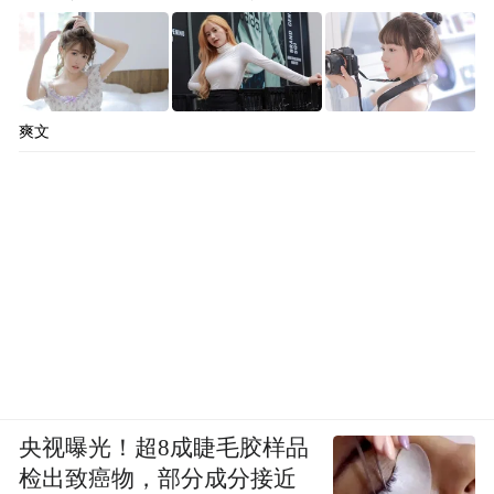
有益身心的活动。
下的功夫深，出来的活才好看，如今宋老师
的风筝课堂越来越火，越来越有影响力。
爽文
——
客窗曾剪灯花弄，谁教来去如春梦
剪纸
哲学
剪纸师傅袁升科一身灰麻衣衫，灯笼裤，潇
洒自得。看他剪纸就像看变魔术，展开的那
一瞬间屏住呼吸，是见证奇迹的时刻。剪纸
的乐趣就在于，没抖开之前完全不知道是什
么样的，最后呈现出来的样子惊喜而绚烂。
央视曝光！超8成睫毛胶样品
但其实，剪纸师傅在剪之前是有初步构想
检出致癌物，部分成分接近