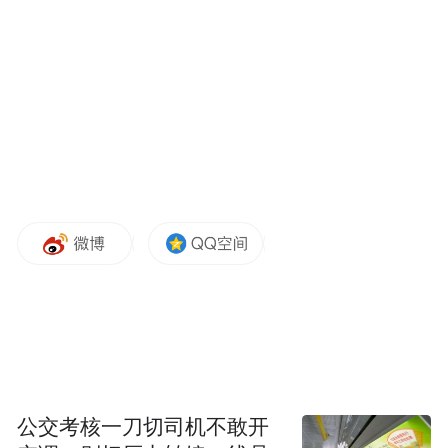
历史古城。几近空城的开封，展示了坚韧的
力量；带领军民死守开封的巡按高衡，诠释
了真正倔强的开封人。这座城，和这片土地
上的人，传承着韧劲和倔劲的精神力量，和
开封一起，一次次地崛起，不停地繁衍生
息。
中华文明，浴火重生，终有一天，王者归
来。
公交考核一刀切司机不敢开