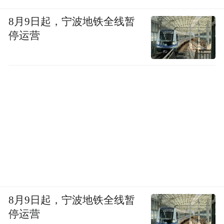
剧猴戏大师孙敬朋荣获了中原美猴王的美
誉。扮上猴面，架势一起，英姿飒爽。
8月9日起，宁波地铁全线暂
停运营
王立群提到，不同剧种里的猴戏区别主要在
于声腔，孙敬朋金嗓一开，艳惊四座，掌声
乍起。行云流水的动作俨然就是大家心目中
的大圣，王者归来，无不叫好。孙悟空早就
成为中华民族精神血脉中不可分割的一部
分，机智勇敢、嫉恶如仇。大圣的名号，是
普通老百姓的希望和寄托。
孙敬朋的表演精彩纷呈，嘉宾和观众沉迷其
中，无法自拔。但尽管如此，美猴王仍面临
8月9日起，宁波地铁全线暂
着后继无人的局面。美猴王好看，但是扮演
停运营