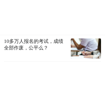
还是蝙蝠、金鱼，亦或是蝴蝶、金蝉，个个
生动活泼，每根毛发都可以看得清清楚楚。
最具特色的是双头鹦鹉风筝。鹦鹉代表着爱
情和顾家，双头鹦鹉更象征着开封人安土重
迁、热爱故土的特质。
10多万人报名的考试，成绩
全部作废，公平么？
笑容甜美可人的宋长虹是宋室风筝的大师，
在她的温柔教导下，一群孩子正认真地学习
扎风筝。王立群、胡玲一行兴趣盎然的观摩
扎风筝手作课堂，有的孩子正努力把翅膀粘
在骨架上，有的孩子在细细描摹风筝的勾
线，还有的已经开始给风筝上色。他们表情
认真而严肃，映着稚气的脸，显得格外可