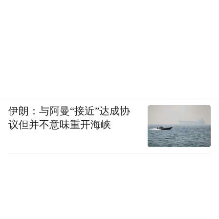
养。跟着袁老师学习剪纸的孩子们个个心灵
手巧，剪的专注而认真。
在袁老师眼里，剪纸并不只是一门工艺这么
简单，它是一种哲学。剪纸和瓷器、印染、
刺绣相结合，在中国历史的长河中不断满足
着人们发展的需要，适应着人们审美的进
伊朗：与阿曼“接近”达成协
步。剪纸的乐趣跨越了时代和阶层，谁都能
议但并不意味重开海峡
够体验。阴阳对称，阴剪、阳剪，手法变
幻，不变的是学会取舍的哲学思辨精神。在
剪掉和保留的取舍中，舍得的智慧渗透其
中。