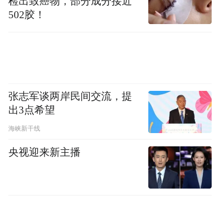
光辉成就。璀璨的星图，就像那个鼎盛的朝
检出致癌物，部分成分接近
502胶！
代，照耀着整个中华文明，源远流长，从未
中断。
宋代重视文官和科举，广招贤士，天子门生
遍天下。科技、人文、艺术都得到了前所未
有的发展，正是这样的北宋，才有这样如梦
张志军谈两岸民间交流，提
出3点希望
似幻的绮丽东京。人才辈出，科技兴盛，中
华文明才能生生不息，传承至今。
海峡新干线
央视迎来新主播
非遗传承总理叮咛
繁华落尽，过去却并未真正过去，它只是隐
藏在了美轮美奂的非物质文化遗产里。王立
群和胡玲一行畅游在开封一脉非遗文化馆