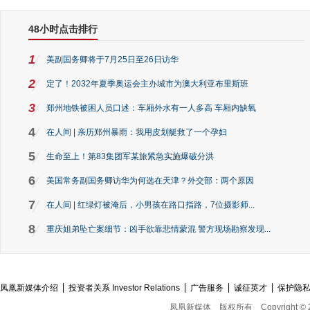
48小时点击排行
1
美副国务卿将于7月25日至26日访华
2
定了！2032年夏季奥运会主办城市为澳大利亚布里斯班
3
郑州地铁被困人员口述：车厢外水有一人多高 车厢内缺氧
4
在人间 | 亲历郑州暴雨：我用皮划艇救了一个孕妇
5
生命至上！第83集团军某旅紧急实施爆破分洪
6
美国常务副国务卿访华为何选在天津？外交部：两个原因
7
在人间 | 红绿灯被淹后，小男孩在路口指路，7位摄影师...
8
重庆姐弟坠亡案细节：凶手欲靠悲情蒙混 警方现场勘察发现...
凤凰新媒体介绍
投资者关系 Investor Relations
广告服务
诚征英才
保护隐
凤凰新媒体
版权所有
Copyright © 