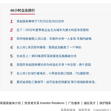
48小时点击排行
1
美副国务卿将于7月25日至26日访华
2
定了！2032年夏季奥运会主办城市为澳大利亚布里斯班
3
郑州地铁被困人员口述：车厢外水有一人多高 车厢内缺氧
4
在人间 | 亲历郑州暴雨：我用皮划艇救了一个孕妇
5
生命至上！第83集团军某旅紧急实施爆破分洪
6
美国常务副国务卿访华为何选在天津？外交部：两个原因
7
在人间 | 红绿灯被淹后，小男孩在路口指路，7位摄影师...
8
重庆姐弟坠亡案细节：凶手欲靠悲情蒙混 警方现场勘察发现...
凤凰新媒体介绍
投资者关系 Investor Relations
广告服务
诚征英才
保护隐
凤凰新媒体
版权所有
Copyright © 