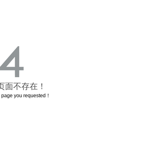
页面不存在！
he page you requested！
这个3.2米的长卷，还原了600岁的紫禁城