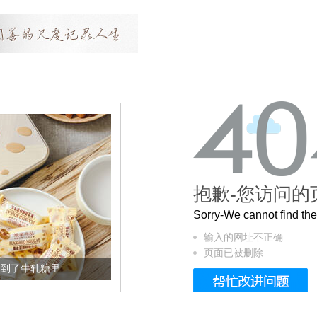
抱歉-您访问的
Sorry-We cannot find t
输入的网址不正确
页面已被删除
轧糖里
被列入佛家七宝的它到底有多美？