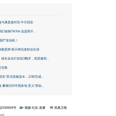
趣与澳直接对话 中方回应
购TikTok 这是我干...
上国产发动机！
致敬恩师 暗示将结束职业生涯
校长反击打掉其3颗牙，双双被刑...
是交换
长”苏贞昌被泼水，22秒完成...
桑顿访问中国多地 意义“类似...
证030609号
视频
·
纪实
·
直播
凤凰卫视
ved.