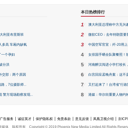
本日热榜排行
1
澳大利亚总理称中方无兴
2
澳大利亚布里斯班
微软CEO：去年特朗普要我们收
3
人多高 车厢内缺氧
中国空军官宣：歼-20用
4
了一个孕妇
女排国手晒全队聚餐照！
5
破分洪
河南醉汉闯进小学打校长，
6
外交部：两个原因
白宫回应孟晚舟案：这不
7
路，7位摄影师...
又打起来了！台湾省“行政院
8
警方现场勘察发现...
港媒：华尔街重要人物约翰·
广告服务
诚征英才
保护隐私权
免责条款
意见反馈
凤凰卫视介绍
京ICP
新媒体
版权所有
Copyright © 2019 Phoenix New Media Limited All Rights Reser