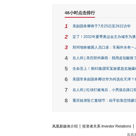
48小时点击排行
1
美副国务卿将于7月25日至26日访华
2
定了！2032年夏季奥运会主办城市为
3
郑州地铁被困人员口述：车厢外水有一
4
在人间 | 亲历郑州暴雨：我用皮划艇救
5
生命至上！第83集团军某旅紧急实施爆
6
美国常务副国务卿访华为何选在天津？
7
在人间 | 红绿灯被淹后，小男孩在路口指
8
重庆姐弟坠亡案细节：凶手欲靠悲情蒙混 
凤凰新媒体介绍
投资者关系 Investor Relations
凤凰