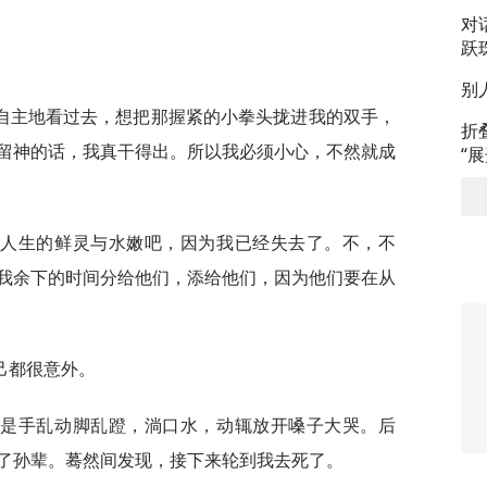
对
跃
别
自主地看过去，想把那握紧的小拳头拢进我的双手，
折
留神的话，我真干得出。所以我必须小心，不然就成
“
点人生的鲜灵与水嫩吧，因为我已经失去了。不，不
我余下的时间分给他们，添给他们，因为他们要在从
己都很意外。
总是手乱动脚乱蹬，淌口水，动辄放开嗓子大哭。后
了孙辈。蓦然间发现，接下来轮到我去死了。