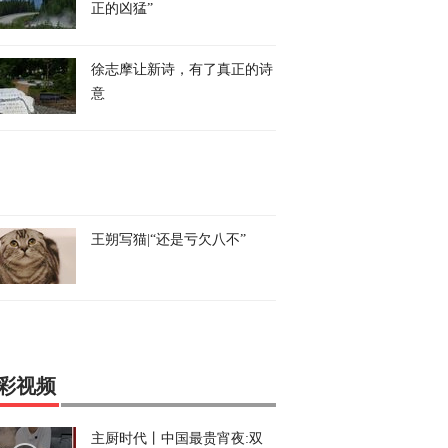
正的凶猛”
徐志摩让新诗，有了真正的诗
意
王朔写猫|“还是亏欠八不”
彩视频
主厨时代丨中国最贵宵夜:双