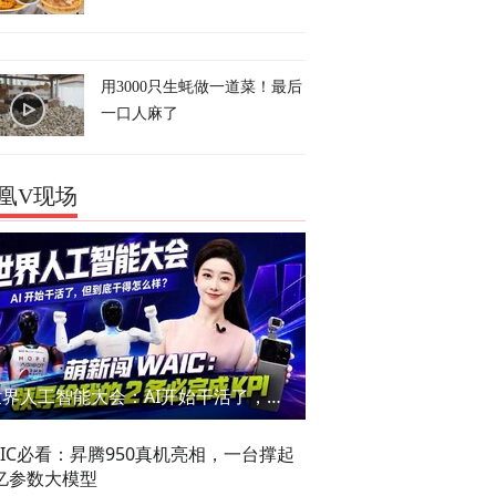
用3000只生蚝做一道菜！最后
一口人麻了
凰V现场
世界人工智能大会：AI开始干活了，但到底干的怎么样？萌新闯WAIC
AIC必看：昇腾950真机亮相，一台撑起
亿参数大模型