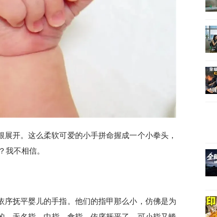
根展开。这么柔软可爱的小手拼命握成一个小拳头，
？我不相信。
依序抚平婴儿的手指。他们的指甲那么小，仿佛是为
上的。无名指、中指、食指，依序抚平了，可小指又蜷