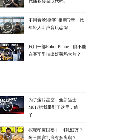
代播客会被取代吗?
不用看脸!播客“相亲”?新一代
年轻人听声音玩恋综
只用一部Robot Phone，能不能
在赛车里拍出好莱坞大片？
为了这片星空，全新猛士
M817把我带到了这里，值
了！
探秘印度国宴！一顿饭2万？
阿三国宴到底有多离谱？