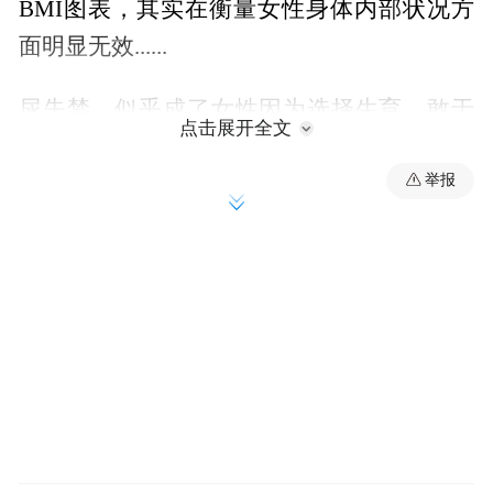
BMI图表，其实在衡量女性身体内部状况方
面明显无效......
尿失禁，似乎成了女性因为选择生育、敢于
点击展开全文
变老而不得不承受的苦难，但真的无法解决
吗？
举报
不是的。女性的这些病痛并不“正常”，也不
是幻觉，应该被知晓，应该被正视。
下文节选自《她的病痛，总被当作幻觉》，
小标题为编者所拟，经出版社授权推送。
01.