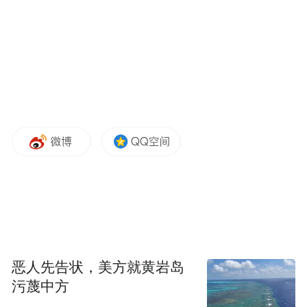
曾有人做了一些研究，研究结果表明这种疾
病是暂时性的，患者通常会在两年内好转。
但事实是，在那个时代，98%的骨科和肩部
外科医生都是男性，而他们并没有受到这种
疾病的困扰。”
这种疗法最初于20世纪40年代被提出，但存
在两个主要缺陷。
其一，“良性忽视”这一概念以医生的一个假
设为基础，即对肩周炎患者而言，数月甚至
数年都不能自如活动属于“良性问题”。
恶人先告状，美方就黄岩岛
污蔑中方
其二，更重要的是他们错了，这种疾病并不