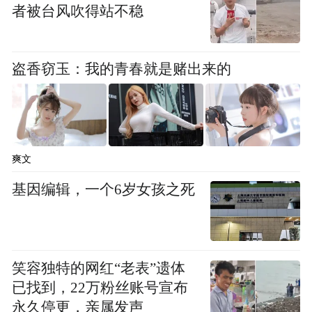
者被台风吹得站不稳
过。
骨科医生乔·汉纳芬一直致力于敦促医学界更
盗香窃玉：我的青春就是赌出来的
深入地研究肩周炎的病因。2006 年，她发表
了一篇论文，该论文包含对肩周炎患者在治
疗期间心理健康状况的评估。
爽文
其中有一句话值得注意，它似乎推翻了一个
原本毋庸置疑的观念：“研究人员认为，克服
基因编辑，一个6岁女孩之死
肩周炎的女性患者并不存在内在的情绪、心
理或人格障碍。”
笑容独特的网红“老表”遗体
如今，女性肩周炎患者开始受到更多重视，
已找到，22万粉丝账号宣布
针对她们的疗法也愈发接近针对男性患者的
永久停更，亲属发声