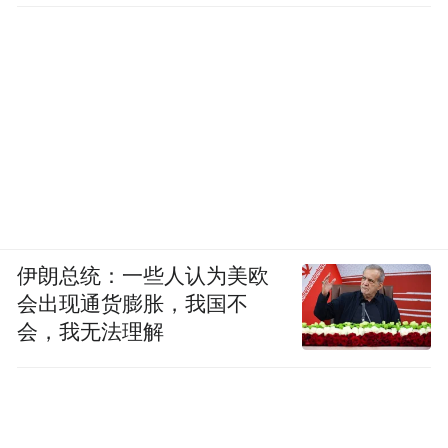
大脑和肠道之间存在联系早已是既定事实—
毕竟，科布正是通过这种联系才能发现改变
癫痫患者的饮食可以改善其大脑功能。
然而，研究人员仍在不断探索，每日都有新
伊朗总统：一些人认为美欧
的发现，这些发现愈加表明这种联系的复杂
会出现通货膨胀，我国不
性远超想象。
会，我无法理解
人类胃肠道（从食管到直肠）的内壁包含 1
亿多个神经细胞，它们构成了肠神经系统
（ENS），该系统既独立运作，又与大脑和