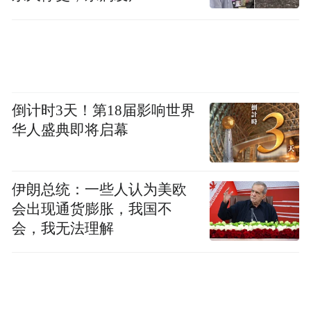
疗法，即注射类固醇。但正如斯坦因所言：
“这一改变来之不易。”
02.
倒计时3天！第18届影响世界
产后漏尿，不应该无法解决
华人盛典即将启幕
她叫萨拉，45岁，在一家高档连锁餐厅当服
务员，有3个孩子。自从生下第3个孩子后，
伊朗总统：一些人认为美欧
她就患上了压力性尿失禁，即咳嗽或大笑等
会出现通货膨胀，我国不
身体活动给膀胱造成的压力会导致漏尿。
会，我无法理解
她在工作时需要提重物，而提重物会让她漏
尿。