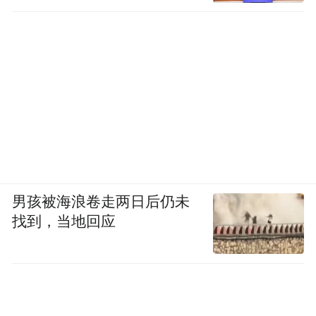
女性因抱有性罪恶感而患上泌尿系统疾病。
当然，他的理论大错特错，因为这完全基于
一些冒犯性的观念，而这些观念在当代医学
中已无处容身。
但尽管答案全错，英格利希还是提出了一个
正确的问题，即所有默默忍受尿失禁、尿路
感染或膀胱炎之苦的女性都应该问问自己：
男孩被海浪卷走两日后仍未
你为什么认为自己必须这样生活？
找到，当地回应
因为答案是，你不必如此。我们都不必如
此。
03.