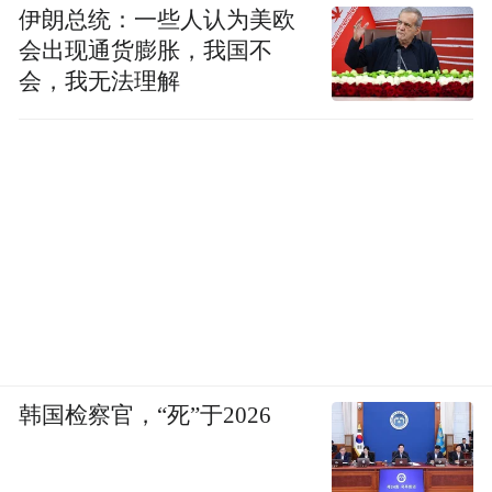
伊朗总统：一些人认为美欧
然而，当我提到自己上周一直在研究 19 世纪
会出现通货膨胀，我国不
会，我无法理解
50 年代女性的尿失禁问题，并阐述围绕泌尿
问题的羞耻感和污名如何让许多女性相信，
她们每次打喷嚏、跑步或大笑时漏尿是正常
的时，她们的脸色都沉了下来，彼此交换了
为忽略这一问题而产生的愧疚目光。
终于，有人开口了。
“等等，”她偷偷地环顾四周，“这样……不正
常吗？”
韩国检察官，“死”于2026
这一刻，人们很难不想到英格利希，他认为