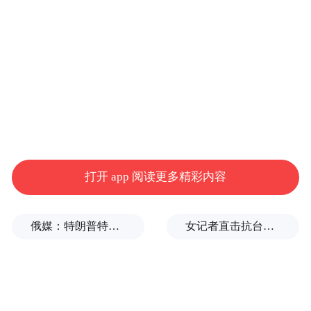
肩周炎，不治好不了
肩周炎是一种肩关节囊炎，在40岁以上的女
性中最为常见。肩周炎不仅会大大降低患者
的活动能力，而且会使患者疼痛难忍，以致
夜不能寐。
然而，如今针对这种既令人痛苦又影响生活
打开 app 阅读更多精彩内容
的疾病，最常见的治疗方法竟然是不予治
疗。
俄媒：特朗普特使和女婿近日或访问俄乌
女记者直击抗台风一线，被吹得站不住
“他们称之为‘良性忽视’，”美国纽约特种外科
医院的女性运动医学中心联合主任贝丝·舒宾·
斯坦因说道，“因为患者终会自愈。