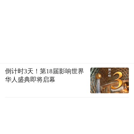
在医生面前演示尿失禁，她们会有何感受，”
库马尔告诉我，“我认为，仅仅是这种在医生
的诊室里的经历，就足以成为女性寻求治疗
的障碍。”
产后尿失禁等话题的讨论度很低，这导致女
性认为这样的问题根本没有可行的解决方
倒计时3天！第18届影响世界
法。
华人盛典即将启幕
“女性只能忍受这些问题，你知道的，要么用
护垫，要么不跳蹦床。”她说。
这是一个恶性循环：女性认为没有治疗方
法，所以不去寻求医生的帮助，而如果不去