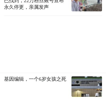
已找到，22万粉丝账号宣布
永久停更，亲属发声
肠易激综合征是一种非常令人痛苦的疾病，
这一点毋庸置疑。
2017 年，《新英格兰医学杂志》上的一篇文
章指出，肠易激综合征对患者生活质量的影
响非常之大：“据估计，患者愿意放弃 10～
15 年的预期寿命以换取该疾病的即时治
愈。”卢卡克的患者通常在多年努力控制症状
无果后，才来找她。
基因编辑，一个6岁女孩之死
她们被医生推来推去，不断地调整饮食，甚
至有人购买了Instagram上所有据说能改善肠
道菌群的补剂。许多患者表示，之前的医生