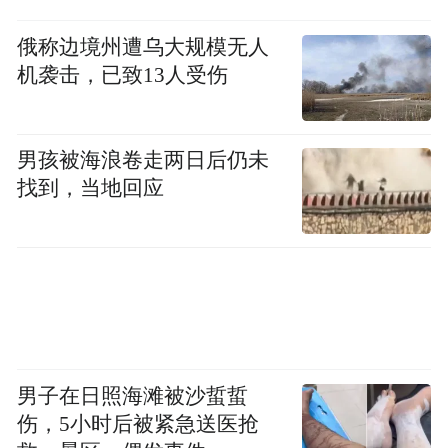
她曾有数月都生活在恐惧之中，生怕工作时
俄称边境州遭乌大规模无人
有人发现她的难言之隐，生怕有人注意到她
机袭击，已致13人受伤
即使垫了卫生巾也会湿透的裤子，或是闻到
几乎如影随形、挥之不去的尿味。
男孩被海浪卷走两日后仍未
如果她能换份工作就好了，但她做不到。
找到，当地回应
所以，她选择坐到检查台上，试图向医生说
明自己的问题。但医生如果看不见患病部
位，就无法帮助她。
她心里明白，正努力尝试摆脱羞耻心的束
缚。“我如果没看到症结所在，就无法给你治
男子在日照海滩被沙蜇蜇
伤，5小时后被紧急送医抢
疗。”医生说。医生的语气很温和，但萨拉还