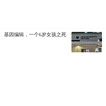
寻求医生的帮助，她们就永远无法摆脱这些
痛苦。
与此同时，很多国家的医疗体系对女性泌尿
基因编辑，一个6岁女孩之死
外科患者相关需求的关注不足，进一步加剧
了困境：作为行业标准供医生使用的诊断代
码，仍然未纳入一些女性特有的极为常见的
疾病，如盆腔疼痛和由更年期等引起的泌尿
生殖综合征等。
相较于过去医生认为膀胱阴道瘘患者无药可
救而只能忍受悲惨处境的时代，如今我们已
经取得了很大的进步，但在当代泌尿外科领
域，仍有不少女性的健康需求未被看到。