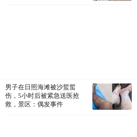
令人遗憾的是，如今仍有太多女性仍然不知
道自己所患的泌尿系统疾病可以得到有效治
疗，仍有很多女性认为泌尿外科医生只治疗
男性生殖系统疾病。
因此，在我们打破认为这些问题太过羞耻这
一心理壁垒后，女性还需避免陷入另一个陷
男子在日照海滩被沙蜇蜇
阱，即认为这些症状都是正常的，认为像压
伤，5小时后被紧急送医抢
救，景区：偶发事件
力性尿失禁这样的问题是女性因为选择生
育、敢于变老而不得不承受的苦难，认为它
们根本没有办法解决。