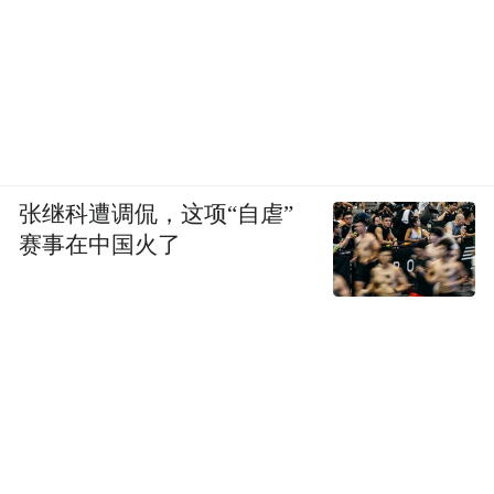
肠应激综合征，不该被视作心理问题
昔日的医生认为肠易激综合征是一种既无病
因也无治疗方法的疾病，是呆板、令人不悦
的性格的生理表现，医生在治疗该病患者时
张继科遭调侃，这项“自虐”
所忍受的痛苦比患者承受的要多。
赛事在中国火了
当我在 21世纪初接受医学培训时，情况有所
不同：医生对坦率或大声地说出这一切稍显
犹豫。
人们仍然认为肠易激综合征是一种由焦虑引
发的疾病，无论是否有证据支持，它都被视