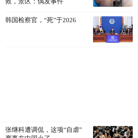
救，景区：偶发事件
是摇了摇头。
韩国检察官，“死”于2026
“不行，我觉得太尴尬了。”
医生告诉她，没关系的，只需要看一下。医
生说这种情况经常发生——毕竟这里是泌尿
外科医生的诊室。萨拉也清楚这一点。
她知道，如果说有什么地方可以接受尿失禁
的存在，那一定是这里；她也知道，她必须
向医生展示她的身体是如何背叛她的，即每
次大笑、咳嗽或打喷嚏时，尿液是如何顺着
她的腿流下的。她清楚一切。
张继科遭调侃，这项“自虐”