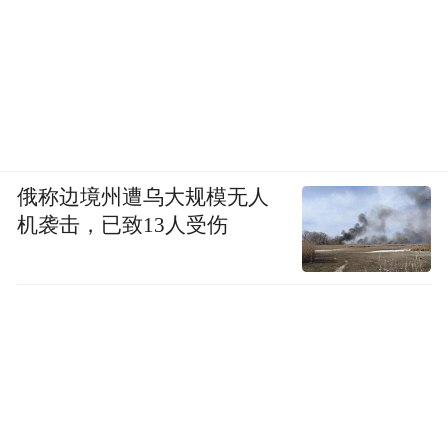
这种羞耻感与满足于现状的心理交织而成的
复杂心态竟然如此普遍存在，甚至也存在于
世界上一些手握权势、人格独立、享受优渥
生活的女性之中。
在为撰写本书做研究期间，我受邀去两个朋
俄称边境州遭乌大规模无人
友位于美国汉普顿市的家中，他们正在举办
机袭击，已致13人受伤
一个泳池派对，为 10 岁的儿子庆生。
孩子们嬉笑着泼水花、吃蛋糕，在一片混乱
中，妈妈们聚在一边聊天。
那一刻，我们看起来就像是一幅描绘“拥有一
切的女性”的讽刺画的内容：一群律师、医