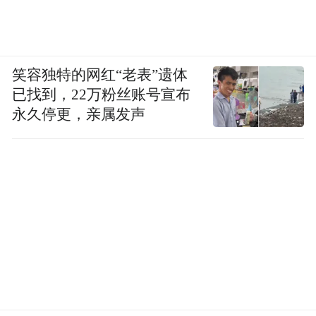
生、金融界的女强人以及富有的全职妈妈，
在价值数百万美元的海边豪宅的露台上躺
着，脚边的冰桶里放着冰镇的玫瑰红葡萄
笑容独特的网红“老表”遗体
酒，我们紧致的腿上几乎看不到一根杂毛。
已找到，22万粉丝账号宣布
永久停更，亲属发声
如果你问在场的任何一位女性，她们都会告
诉你她们很重视自己的健康：她们不吃加工
食品和糖，也不晒太阳；她们经常锻炼，定
期做乳腺钼靶检查；她们是医美诊所、针灸
师和按摩治疗师的常客。
其中一位是身价数千万美元的财务顾问，她
的耳朵上戴着一个钻石耳穴疗法耳饰以刺激
免疫系统。