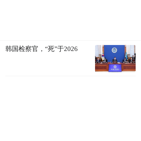
但正因如此，人们对女性心脏病患者的忽视
才显得尤为糟糕。医学界不仅需要将女性纳
入心脏病研究，而且需要对其进行专门研
究，以了解男女在此方面的差异。
韩国检察官，“死”于2026
哈菲扎·卡恩是当今临床实践中为数不多的女
性电生理学家之一，她描述了用专为男性设
计的工具和标准来诊断女性是否患心脏病的
局限性。
心脏病学中的主要诊断工具——心电图
（EKG）旨在监测心脏的电信号并识别其异
常，但是心电图中而女性患者的冠状动脉疾