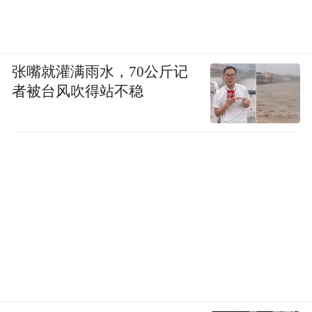
作心理问题的典型表现。它也是一种任何医
生都不希望在患者的病历上看到的疾病。
医生的普遍共识是，这类患者通常精疲力
张嘴就灌满雨水，70公斤记
尽、难以相处，且以上刻板印象完全基于事
者被台风吹得站不稳
实。尽管胃肠病学领域取得了进步，但事实
证明，这种刻板印象极难改变。
当我告诉一位同事，我正在采访一位专门治
疗肠易激综合征患者的医生卢卡克时，他瞪
大了眼睛。
“我无法想象全天照顾肠易激综合征患者的场
景，”他说，“这会把人的精力彻底耗尽。”