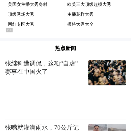
《物理疗法》杂志上的一篇论文写道，没有
证据表明肩周炎可以自己消失。
“良性忽视”指患者无须接受任何治疗就能轻
松、无痛地康复，但事实与预想的效果相去
热点新闻
甚远——肩周炎患者通常要忍受“持续数年的
活动限制”。
张继科遭调侃，这项“自虐”
赛事在中国火了
除了女性活动受限无关紧要这一偏见之外，
女性肩周炎患者还面临着另一种偏见：任何
主要困扰女性的疾病都一定存在心因性因
素。
研究西方医学史的学者对这种偏见再熟悉不
张嘴就灌满雨水，70公斤记