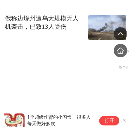
病则通常出现在较小的血管上，通过传统的
成像工具（如血管造影）检测到的可能性较
俄称边境州遭乌大规模无人
小，确实更难被发现。
机袭击，已致13人受伤
此外，从文化层面来看，女性很难发现自己
存在心脏问题，这意味着女性患者在心脏病
发作时往往不知道自己是心脏病发作了，甚
至不知道自身其实很危险。
太多女性仍然没有意识到怀孕或摄入激素补
剂都可能使自己的心脏处于危险之中，而且
影响女性患者的系统性炎症和自身免疫性疾
1个超级伤肾的小习惯 很多人
病也会使她们更容易患上心脏病。
打开
张嘴就灌满雨水，70公斤记
每天做好多次
者被台风吹得站不稳