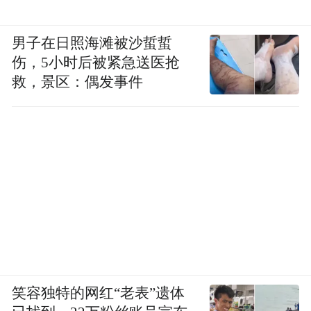
但这些症状是患者臆想出来的吗？患者要为
男子在日照海滩被沙蜇蜇
此负责吗？压力以这种极难治疗的疾病形式
伤，5小时后被紧急送医抢
在患者身上表现出来，是患者的错吗？
救，景区：偶发事件
此外，肠易激综合征多发于女性，尤其是年
轻女性，这意味着围绕它仍然存在某种程度
的偏见。
医生对可能引发肠易激综合征的性别因素不
太了解，他们更可能接受的医学教育是“这种
疾病是心身疾病，难以治疗”；他们更可能对
患者感到沮丧，因为他们早已被提醒，患者
笑容独特的网红“老表”遗体
可能是一个痛苦且难缠的人。