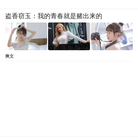
盗香窃玉：我的青春就是赌出来的
我有 4 个可爱的孩子，所以，当然，我和其
他数百万名女性一样，时不时会出现尿失禁
的情况。
——鲁克·博克，蓓姿发言人，2016 年
爽文
女性泌尿外科在西方医疗体系中长期未得到
充分重视，这是问题的一部分，而且是很重
要的一部分。
泌尿系统疾病带来的困扰—排尿失控、身上
有尿味，以及不得不因为可能漏尿而限制自
己的活动——则是问题的另一部分。