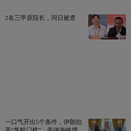
他又上门传话，“‘李若农言君之才不及天水
2名三甲原院长，同日被查
狂兽之万一，张香涛言君之学不及王廉生之
万一，此二人轻薄至此，尚得为有人心
乎？’余知其意，婉告之曰：‘彼二君虽不足知
我，然亦何至如君所言？’又遽曰：‘河阳侍郎
谓君不如王壬秋远甚，我尝屡争之，以此河
阳并恶我。’余亦笑谢之而已。人之分量，自
有公评，得失寸心，知之在己，本不以悠悠
为优劣，亦不必与混混争是非。”陈乔森说他
听到潘祖荫、张之洞、李文田等品评李与赵
之谦、王闿运、王懿荣高下，简直造成了李
慈铭的内伤。“河阳侍郎”即潘祖荫。王廉生
一口气开出5个条件，伊朗抬
即王懿荣，与李慈铭交好。王闓运，字壬
高“复航门槛”，美伊海峡博