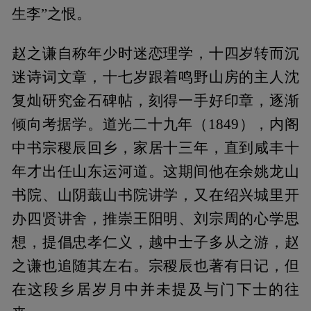
生李”之恨。
赵之谦自称年少时迷恋理学，十四岁转而沉
迷诗词文章，十七岁跟着鸣野山房的主人沈
复灿研究金石碑帖，刻得一手好印章，逐渐
倾向考据学。道光二十九年（1849），内阁
中书宗稷辰回乡，家居十三年，直到咸丰十
年才出任山东运河道。这期间他在余姚龙山
书院、山阴蕺山书院讲学，又在绍兴城里开
办四贤讲舍，推崇王阳明、刘宗周的心学思
想，提倡忠孝仁义，越中士子多从之游，赵
之谦也追随其左右。宗稷辰也著有日记，但
在这段乡居岁月中并未提及与门下士的往