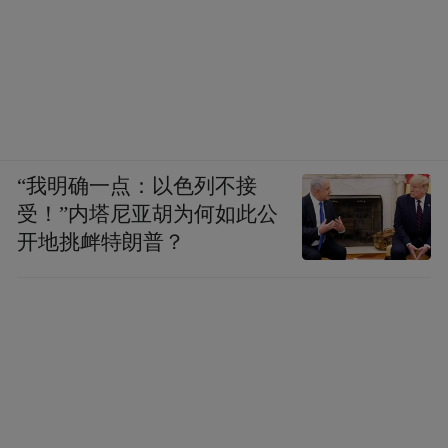
同治二年九月二十五日，被遮蔽的赵之谦、杜五
“我明确一点：以色列不接
楼。
受！”内塔尼亚胡为何如此公
开地挑衅特朗普？
同治四年四月李慈铭南归，九月赵之谦亦
归，赵之谦又与德清戴望、杭州曹籀亲密，
被李慈铭调侃为“浙人之不幸”。同治十一年
五月十六日：“浙西湖州有戴望，杭州有曹
籀，籀新刻其石屋藏书两小册，一曰《春秋
钻燧》，题曰褐宽博撰，一曰《籀书》，杂