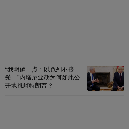
榜。同治十年五月初一，潘祖荫与张之洞风
雅好事，值各地举子云集京城，便发起了龙
树寺雅集，号召一出，应者云集。然而，如
何让赵之谦与李慈铭这两位冤家同时出席，
却让主办方费尽心思，李、赵若缺席，雅集
会黯然失色。张之洞在《致潘伯寅》信中道
出了他的盘算：“李、赵同局，却无所嫌。此
“我明确一点：以色列不接
两君不到，此局无色矣。莼客晚嘱其不忿
受！”内塔尼亚胡为何如此公
争，执事能使撝叔勿决裂，度万不至此。则
开地挑衅特朗普？
无害矣。若清辩既作，设疑送难，亦是韵
事。”（《张之洞全集》）张之洞已私下叮嘱
李慈铭保持风度，也请潘祖荫约束赵之谦，
使场面不至于失控。他甚至觉得，即便两人