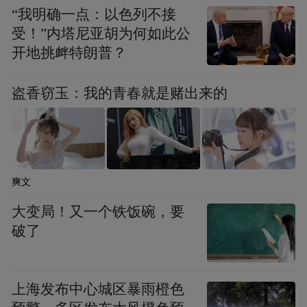
“我明确一点：以色列不接
受！”内塔尼亚胡为何如此公
开地挑衅特朗普？
盗香窃玉：我的青春就是赌出来的
爽文
大变局！又一个铁饭碗，要
破了
李慈铭回忆咸丰间二人家居时可能滋生矛盾之
处，说道：“妄子自补诸生即交胥吏，欺其家之寡
弱，后遂夤缘入署绍兴知府缪梓之幕，梓子某者，
上海发布中心城区暴雨橙色
亦无赖妄子，媚之无所不为。又称弟子于宗涤翁，