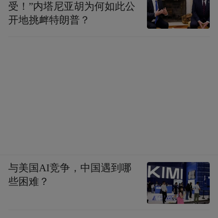
受！”内塔尼亚胡为何如此公
开地挑衅特朗普？
浙江图书馆藏杨樾抄本《越缦堂骈散文类钞》，
“霞外人”即平步青。
这篇《上顺德座师书》篇后有平步青跋云：
“天水生，指会稽赵益甫之谦，后署南城知
与美国AI竞争，中国遇到哪
县，甲申十一月初二邸抄（二十见《申
些困难？
报》），潘中丞霨奏称‘博学多能、熟于掌
故、信政治民、恩威并洽’者也。与越缦学术