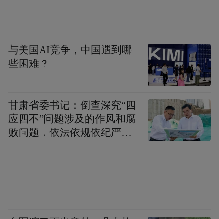
友，如周星誉、周星诒、傅以礼、何澂等，但此期
赵之谦与周白山交往最深，故在李慈铭笔下，周白
山也同样成了“诞妄不学之人”。
与美国AI竞争，中国遇到哪
咸丰九年，赵之谦乡试中举，李慈铭却名落
些困难？
孙山，他在十一月二十二日的日记里写道：
“阅今年浙江闱墨，……内中第三之赵之谦，
吾乡人也，小有才，颇读杂书，工书法、篆
甘肃省委书记：倒查深究“四
应四不”问题涉及的作风和腐
刻，亦能作骈俪语。而诗甚荒丑，尤拙于
败问题，依法依规依纪严肃
文，顾狂不可一世，国人皆贱之。顷闻与其
查处腐败案件，加大通报曝
座师汪承元者言，曰浙江有六怪，师一举得
光力度
其五，门生即怪魁也。汪愕然曰：然则其一
何独遗？曰一已持服，不及试矣。汪大喜，
时人传以为笑。”（《越缦堂日记》）李慈铭