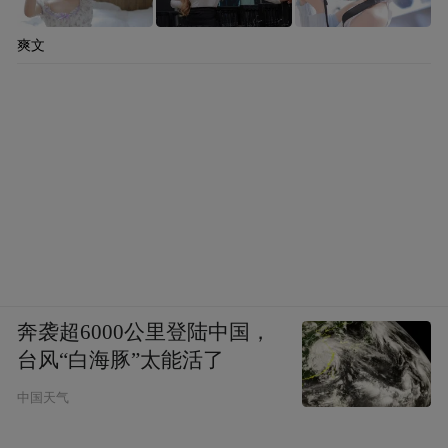
妹，年长而善操作，家又甚贫，僧慧既甚
弱，须健妇，且受田劣四十亩，非寒人女不
爽文
能相安。以子宜与秀才交，故属转请之。”
（《越缦堂日记》）但赵秀才推辞，说须请
其从兄某决断，“某以狂名越中者，素与予不
谐，其事必无成。”据赵而昌《赵之谦著作与
研究》，赵之谦有族兄成谦，此“赵余谦”，
或是赵之谦从弟，且据“素与予不谐”“以狂名
越中者”限定，此人大约也非赵之谦莫属了。
结亲一事自然也未成，连晚辈的婚姻大事，
奔袭超6000公里登陆中国，
都没能绕开两人之间的意气纠葛。
台风“白海豚”太能活了
同治九年底，赵之谦再次入京；李慈铭也于
中国天气
次年正月抵达，两人都参加会试，却双双落