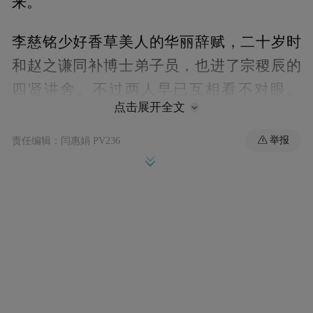
来。
李慈铭少好香草美人的华丽辞赋，二十岁时
和赵之谦同补博士弟子员，也进了宗稷辰的
四贤讲舍。不过两人早已互相看不对眼。
点击展开全文
《越缦堂日记》同治二年七月十六日记：
“（宗）晚年里居，门下士称最契者又为周白
举报
责任编辑：闫惠娟 PV236
山、赵之谦等，皆诞妄不学之人。”又咸丰四
年五月初三日：“复至寄凡处还诗词集，寄凡
为余焚龙脑香，试鹤岭茶，以有恶客至，不
久留。”“寄凡”即沈复灿子沈昉，工于刻印，
与赵之谦、李慈铭皆要好。这一年两人二十
五岁，李慈铭已视赵之谦为“恶客”，已到参
商不相见的境地。同治元年，李慈铭与周星