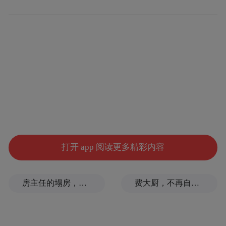
誉绝交，他愤恨之余翻看往日日记，又在眉
端补刀道：“恶客者，赵之谦也，今与周星誉
往还甚密，将为都下之患。安得一贤京兆一
顿杖杀之！”自作注释，读者也省却一番考证
与索隐了。
打开 app 阅读更多精彩内容
房主任的塌房，一场“人设露馅”
费大厨，不再自称大王