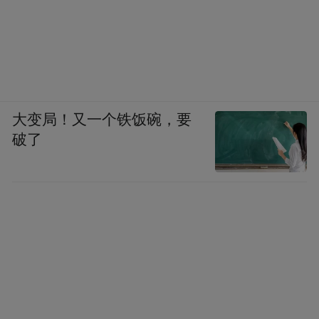
谬，一无知识，其行止鄙诡，好持短长。面
为翕熟者，相背无不诋毁。吾师爱才若渴，
彼来谒见时，宜留神察之，弗为所惑也。肃
此禀闻，惟霁鉴不备。”（《越缦堂遗稿真
迹》，上海师范大学藏）李文田，号若农、
大变局！又一个铁饭碗，要
药农，广东顺德人。咸丰九年进士，官至礼
破了
部右侍郎。同治九年李文田任浙江乡试主考
官，李慈铭中举，故有 “吾师”之称。书末“此
生不特文理荒谬，一无知识，其行止鄙诡”云
云，句句都在贬低赵之谦的人品与学识。这
种暗中吹风的做法，不仅有失君子风度，也
实在算不上高明，但也由此可见他对赵之谦
的积怨之深。