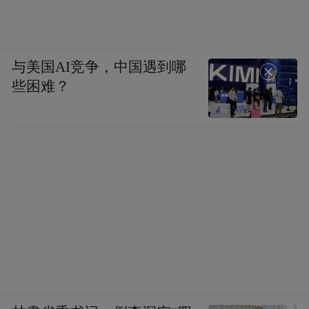
同道而称其为“友人”，但描绘却极为刻薄，
说他胡子拉碴，官话也说不标准，对韦娘一
见钟情，却屡遭冷眼，甚至一碰衣角就被骂
与美国AI竞争，中国遇到哪
是“鬼手捉人”。据传世画像，赵之谦容貌不
些困难？
差，其妻女亡于咸丰十年洪杨之乱，切心之
痛时常萦绕心底，一入青楼便欲与韦娘定
情，更可能来自女妓们的谈笑。李慈铭看似
记录趣闻，实则对赵之谦充满意味深长的嘲
弄。
同治元年，李慈铭在《穷愁录》中写下这么
一段，虽未点名，但矛头直指一位他眼中的
“妄人”：“今之妄人，目未见注疏，耳未闻宫
商，靡食偷衣，穷居自肆，以道学为腐，以