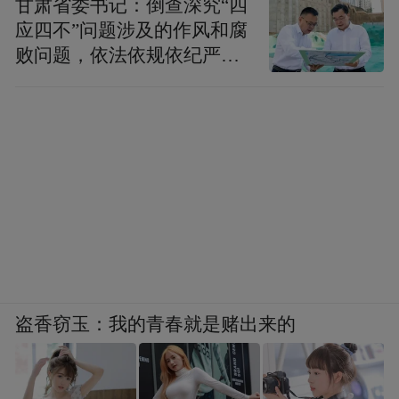
甘肃省委书记：倒查深究“四
人乐道其成，李慈铭却致书陈豪讽刺曹籀之
应四不”问题涉及的作风和腐
序，赵之谦因与曹氏相善而无辜躺枪，“定盦
败问题，依法依规依纪严肃
之文与人不免钓奇好怪，故其象贤遂不可
查处腐败案件，加大通报曝
光力度
测。而世之好其学者，如吾乡之天水生，亦
遂放僻而不可正，（此君近日京师行事闻更
不堪。）深可叹也。定盦集既讹夺甚多，而
开卷曹某一序，其文秽劣，几于佛头着粪。”
（《冬暄草堂师友笺存》）彼时李慈铭的朋
友圈皆知他笔下的“吾乡之天水生”指赵之
谦，二人水火不容广为人知。
盗香窃玉：我的青春就是赌出来的
同治九年，李慈铭欲为侄儿僧慧聘城东秀才
赵余谦之妹，请孙咏裳作伐，“城东赵秀才有