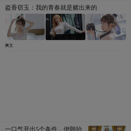
而后己，甚无趣矣。”（赵而昌《赵之谦著作
盗香窃玉：我的青春就是赌出来的
与研究》）当时何绍基已是名满南北的书坛
大咖，赵之谦内心却并不买账。为了避免当
面吵起来的尴尬，他与何氏只聊天，不谈书
法，对自身的书法艺术也是极为自信。
爽文
一口气开出5个条件，伊朗抬