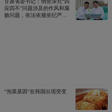
甘肃省委书记：倒查深究“四
考据为愚，恃小慧之可行，作艳词以自熹，
应四不”问题涉及的作风和腐
而谓生无可师之人，世鲜可友之士，狂佻日
败问题，依法依规依纪严肃
查处腐败案件，加大通报曝
甚，鸟兽为群，岂不大可哀乎？”（《穷愁
光力度
录》，上海图书馆藏稿本）此时李慈铭正与
周星誉、星诒兄弟断交，而赵之谦却与周星
誉亲近，这让他格外反感。“鸟兽为群”，正
是讥讽赵、周狼狈为奸，这段指桑骂槐的批
评，无疑是冲赵之谦而发。同治二年九月二
十五日写给周星誉的绝交信中，李慈铭更是
直接挑明“妄人”，石印本中特意遮蔽了“杜五
“泡菜基因”在韩国出现突变
楼”和“赵之谦”各两处，其中一段写道：“乃
闻今日执事扬言于朝，盛毁鄙人，而厚誉赵
之谦，是固仆所不屑辨者。不特仆何至与赵