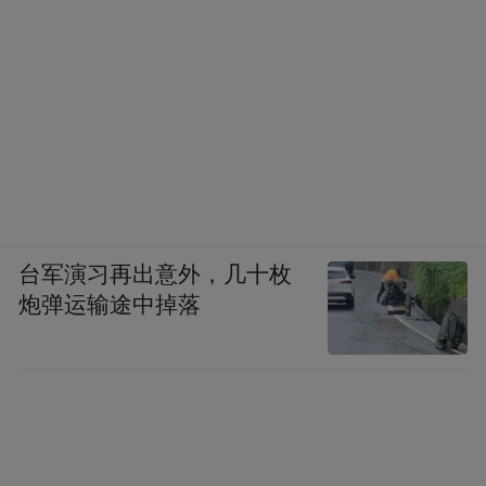
门庭各别，素不相下。或谓篇中‘妄人’二字似
太过，予咲曰：王凤洲盛时，震川斥为妄庸
巨子；胡稚威为丙辰鸿博中才名第一，张南
漪亦诋为妄男子。天水生之学之才，于凤
洲、稚威何若，予不敢知。若越缦，则似非
震川、南漪一流。以妄目之，庸何伤？特顺
德在都，与天水生素交，越缦亦知之，而篇
台军演习再出意外，几十枚
末云云，似此书专为此而上，颇不可解。丙
炮弹运输途中掉落
戌九月四日霞外人识。”（《越缦堂骈散文类
钞》）对于有人觉得李慈铭直呼赵之谦为“妄
人”太过分，平步青举了历史上归有光骂王世
贞、张南漪骂胡天游的例子，说赵之谦的才
学比不比得上王、胡二人我不敢说，但李慈