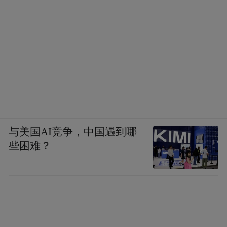
娄以伯寅、香涛、王廉生、李学士相诋之言
告余，余以诸君皆与逸山厚，而逸山独袒余
者，为士穷相恤也，由是益亲之。乃前日云
门述香涛言，则逸山所至毁余，有耳不忍闻
者。人情险巇，固如是哉？”（《越缦堂日
记》光绪三年五月二十五日）他也果断与陈
乔森断交。
与美国AI竞争，中国遇到哪
同治十二年，赵之谦三次会试不中后，以举
些困难？
人大挑知县发往江西，尚未启程，李慈铭的
“小报告”已经先一步送到了江西学政李文田
的手中。他在同治十一年八月二十五日写的
《上顺德座师书》中特意提醒道：“兹有吾乡
妄人天水生，以知县发往，此生不特文理荒