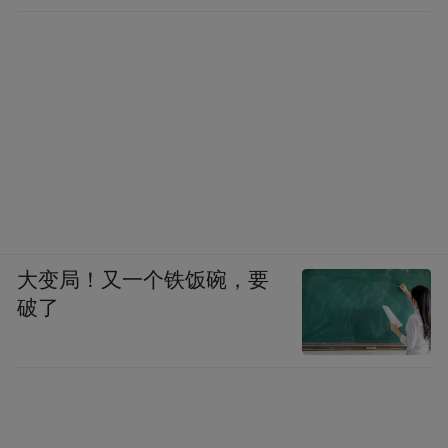
大变局！又一个铁饭碗，要
破了
同治二年，赵之谦入京参加会试，李慈铭早他一
步，已于咸丰十年通过捐官进入京城。两位江南才
子都得到了潘曾绶、潘祖荫父子的赏识，常在京城
文人圈中走动。酒席宴会上偶尔碰面，李慈铭总不