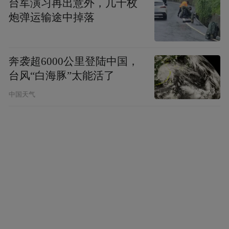
承认赵之谦有才学、懂书法篆刻（这恰恰是
台军演习再出意外，几十枚
炮弹运输途中掉落
李本人的短板），但重点还是落在那句“狂不
可一世，国人皆贱之”，简直是为郡人所不
容。赵之谦才艺出众，为人低调务实，在士
奔袭超6000公里登陆中国，
林人缘还是不错的，有不少追随者，李氏既
台风“白海豚”太能活了
视其为眼中钉，诋毁时自然不免夸大其词。
中国天气
赵之谦年轻气盛，也不乏浙东才子恃才傲物
的共性，对前辈也毫不客气。同治八年，书
法大家何绍基客居杭州时，赵之谦曾去拜
访，却绝口不提书法。他在给朋友的信里坦
白：“何子贞先生来杭州，见过数次。老辈风
流，事事皆道地，真不可及，弟不与之论
书，故彼此甚相得。若一谈此事，必致大争