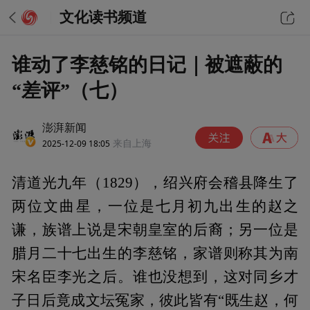
文化读书频道
谁动了李慈铭的日记｜被遮蔽的
“差评”（七）
澎湃新闻
2025-12-09 18:05
来自上海
清道光九年（1829），绍兴府会稽县降生了
两位文曲星，一位是七月初九出生的赵之
谦，族谱上说是宋朝皇室的后裔；另一位是
腊月二十七出生的李慈铭，家谱则称其为南
宋名臣李光之后。谁也没想到，这对同乡才
子日后竟成文坛冤家，彼此皆有“既生赵，何