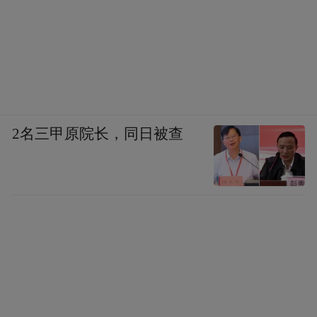
忘抓住机会挖苦赵之谦。比如咸丰十年十一月二十
日，同乡周星誉邀了陈寿祺、钟宝田等人去逛青
楼，拜访当时的花魁韦娘，从中听到一则关于赵之
谦的“丑闻”，“韦娘名愫芸，年甫及笄，姿首不能中
人，而名冠北里，……顷有友人天水生者，诸毛绕
涿，语音不正，顾一见惑之，必欲定情，因日邀月
坡等三四人夜从之饮，且属为蹇修。韦娘移床扫
2名三甲原院长，同日被查
坐，避之若浼，偶掺其裾，辄有鬼手捉人之詈。今
夕珊士再为通辞，忽慨然首肯，盖冷眼英雄，固在
捉刀人也。书之于此，以发一笑。”
这里的“天水生”，指的就是赵之谦。因为赵
姓的郡望出自陇西天水，是两汉以来的名门
望族，李慈铭便用这个雅号来代指他。此时
李慈铭沉迷于京师风月场，居然引赵之谦为