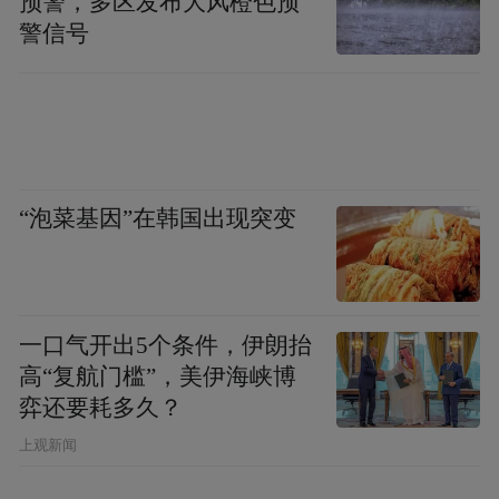
预警，多区发布大风橙色预
日与其门丁款曲。妄子之师为予从兄星桥秀才，予
警信号
屡向从兄言之，此成隙之始也。又妄子之祖姑，为
予从叔祖望楼教习之配，妄子屡乞贷于教习，一日
教习谓之曰：汝故家子弟，今所为颇不相似。妄子
以为予所言者，因此隙遂成。”（《越缦堂日记》光
绪元年九月十二日）赵之谦与他还有姻亲关系，赵
祖姑奶奶嫁给了李的叔祖父。赵之谦早年还曾师从
“泡菜基因”在韩国出现突变
李慈铭的堂兄李星桥。但因父亲去世，赵家迅速家
道中落，赵之谦二十四岁起便入缪梓幕府谋生，辗
转于杭州、温州、常山等地，成了游幕文人。他曾
向李慈铭的叔祖借钱周转，不料遭拒，便怀疑是李
一口气开出5个条件，伊朗抬
慈铭从中作梗，两人关系急转直下，渐行渐远。然
高“复航门槛”，美伊海峡博
而事实可能是，两人同籍、同学，又同恃才傲物，
弈还要耗多久？
难免彼此争名斗艺，成隙时间即在咸丰家居期间。
考诸李慈铭日记，此期只要有他参与的越中文人小
上观新闻
集，皆不见赵之谦之影，其实他们还是有共同的朋