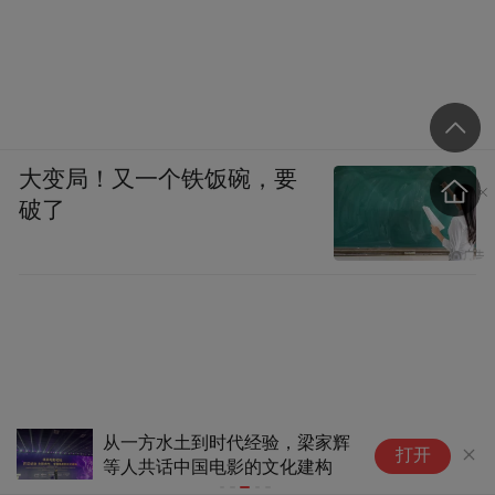
铭恐怕也够不上归、张那样的分量，他骂赵
之谦“妄”，未必就骂错了。但他同时也指出
了最关键的问题：李文田与赵之谦是旧相
识，李慈铭对此也心知肚明，既然如此，还
特意写一封专为诋毁的信，这种背后捅刀的
大变局！又一个铁饭碗，要
行为，平步青也表示难以认同。
破了
赵之谦与胡澍情谊素深，李慈铭读到胡澍之
书，也要借题发挥，光绪元年九月十二日：
“得潘侍郎所刻胡荄甫《素问校义》，此君绩
溪寒士，以举与吾乡天水妄子为密友，互相
标榜。……予性乐道人之善，又禀承家教，
从一方水土到时代经验，梁家辉
彪
打开
每出辞气，惟恐伤人，朋友之愆，掩覆尤
等人共话中国电影的文化建构