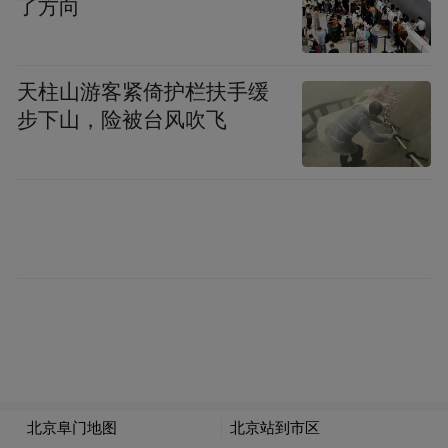
了方向
天柱山游客紧倚护栏扶手缓
步下山，险被台风吹飞