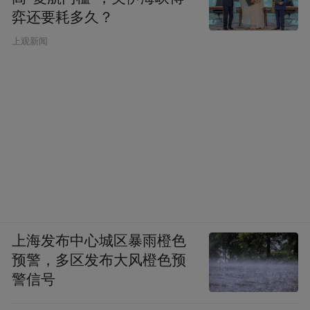
秋，李慈铭与其素无交集，但将之与赵之谦
弈还要耗多久？
相提并论，也令人费解。
上观新闻
张之洞与李慈铭聊天，赵之谦或许是不错的
话题，“前日孝达谓赵之谦之荒谬狂鄙，本不
值一骂，然其不学无行之诡状，三尺童子可
立发其覆。而士夫乃为所绐，良由实学不
明，世无正论。使生乾嘉之代，太阳遍照，
妖魅自消，何烦我辈齿颊哉？予甚韪其言。”
（《越缦堂日记》同治十一年五月初四日）
上海发布中心城区暴雨橙色
陈乔森在李慈铭面前厚李薄赵，转身却又在
预警，多区发布大风橙色预
张之洞面前嘲讽李慈铭，可谓两面三刀，李
警信号
慈铭后来恍然大悟，实其咎由自取。“逸山又