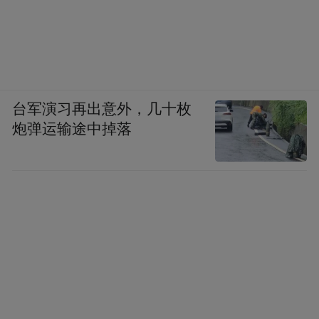
当场辩论起来，也属清辩韵事。但潘、张似
乎多虑了，雅集当日，赵、李二人都很克
制，并未破坏和谐气氛。
但京师狭路相逢，李慈铭对赵之谦穷追猛
台军演习再出意外，几十枚
打，京中好事之人也从中挑拨。广东籍的户
炮弹运输途中掉落
部主事陈乔森，常往来于李慈铭、张之洞之
门，同治十一年正月初十日又来见李慈铭，
“逸山（陈乔森）直言近日遇吾乡天水妄生，
于酒间恃河阳侍郎之宠，倚醉骂坐，逸山怒
叱之，不止，奋拳欲殴之，逡循遁去，坐客
皆拊掌称快，可发一笑。”（《越缦堂日
记》）这位爱看热闹的陈乔森，不止一次在
李慈铭面前搬弄是非。光绪三年十月初二，