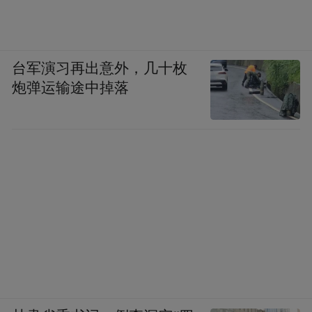
文也。吾邑妄子赵之谦为题记曰某年某月石
屋藏书启钥锓版。……吾浙不幸，厉祲所
钟，生此三人，虽黎邱鬼幻，转瞬烟灭，而
台军演习再出意外，几十枚
后生好怪，颇有被其陷溺者，是亦风气之害
炮弹运输途中掉落
矣。伯寅延揽人才如恐不及，此皆为妄子所
惑耳。”（《越缦堂日记》）李慈铭知道潘祖
荫爱才心切，但也吐槽他被赵之谦这类“妄
人”所迷惑。潘祖荫于李、赵二人能各用其
长，但也促成两贤相扼之局。李慈铭一再称
不屑于与赵之谦争一时之短长，但他始终将
赵之谦视作假想敌，时不时要拿出来揶揄一
番。
同治五年，谭献辑成《定盦外集》，浙中士