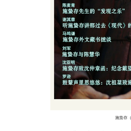
施蛰存（19