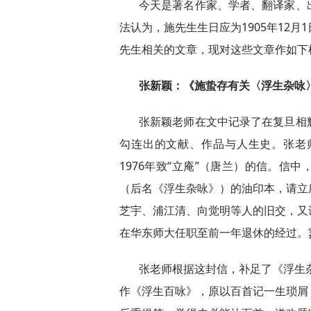
今天是著名作家、学者、翻译家、
法认为，施先生生日应为1905年12
先生相关的文章，现对这些文章作如下
张新颖：《施蛰存有关〈浮生杂咏〉
张新颖老师在文中记录了在复旦相
勾连出的文献、作品与人生史。张老
1976年致“立庵”（唐兰）的信。信
（后名《浮生杂咏》）的油印本，请立庵
芝宇、浦江清、向觉明等人的旧交，又
在华东师大任职至前一年退休的经过。
张老师根据这封信，补足了《浮生杂
作《浮生百咏》，原以百首记一生琐屑