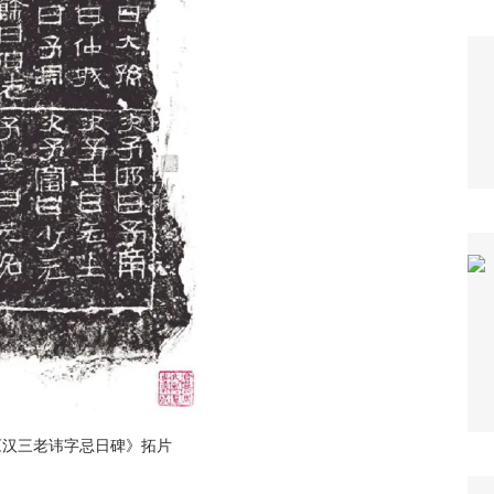
《汉三老讳字忌日碑》拓片