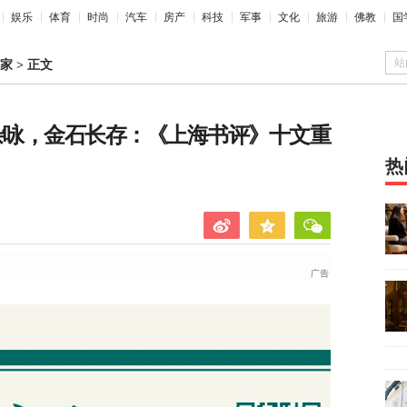
娱乐
体育
时尚
汽车
房产
科技
军事
文化
旅游
佛教
国
站
家
>
正文
生杂咏，金石长存：《上海书评》十文重
热