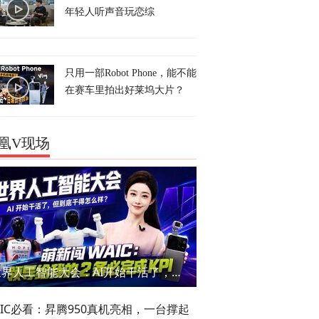
年轻人听声音玩恋综
只用一部Robot Phone，能不能
在赛车里拍出好莱坞大片？
凰V现场
世界人工智能大会：AI开始干活了，但到底干的怎么样？萌新闯WAIC
AIC必看：昇腾950真机亮相，一台撑起