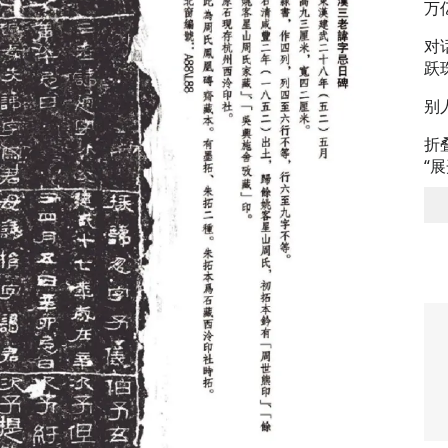
万
对
跃
别
折
“