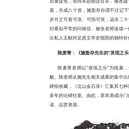
后重提笔，觉得未必能达百首，遂改题“
底，共成八十首，施蛰存自谓不过记下
岁月之可喜可哀、可惊可笑，远非二十
封看似平常的问候信，被张老师读成一
出私人文献对还原文学史细部的独特价
陈麦青：《施蛰存先生的“发现之乐”
陈麦青老师以“发现之乐”为线索
貌。陈老师从施先生相关成果的集中出
碑拓收藏，《北山金石录》汇集其七种
多年的论碑往复。由此，原本渐成冷门
读、品赏资源。