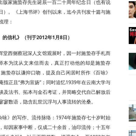
出版家施蛰存先生诞辰一百二十周年纪念日（也有说
月1日）。《上海书评》创刊以来，迄今共刊发十篇与施
梳理：
的信札》（刊于2012年1月8日）
辉堂西侧蔡冠深人文馆观展时，因一封施蛰存手札而
师本为沈从文来信而去，真正打动他的却是施蛰存
中，施蛰存以谦抑口吻，提及自己闲居时所作《百咏》
指正且“弗为宣扬”；同时追忆1939年在云南大学与
谈及法书、拓本与金石考证，并简略交代自己解放后
寥寥数语，隐含乱世沉浮与人事流转的沧桑。
咏》的写作、流传脉络：1974年施蛰存七十岁时始
，却因家事中断，仅成二十余首，油印流传；十五年