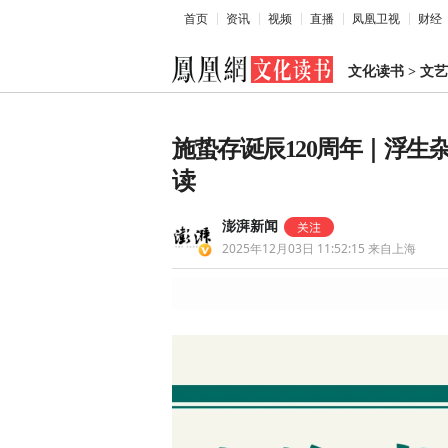
首页
资讯
视频
直播
凤凰卫视
财经
文化读书
>
文艺
施蛰存诞辰120周年｜浮
读
澎湃新闻
2025年12月03日 11:52:15
来自上海