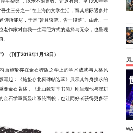
浮生杂咏”，以示不限篇数、进退有余。至1990年年
“吾生三分之一”在上海的文学生活，而其后际遇多舛
首诗所能尽，于是“暂且辍笔，告一段落”。由此，一
位老作家对自我一生写照方式的选择与无奈，也呈现
值。
》（刊于2013年1月13日）
凤
，勾画施蛰存在金石碑版之学上的学术成就与人格风
版写起：《施蛰存北窗碑帖选萃》展示其终身搜求的
重要金石著述，《北山致耕堂书简》则呈现他与崔耕
的金石学重新显出系统面貌，也让同好者获得更多研
W