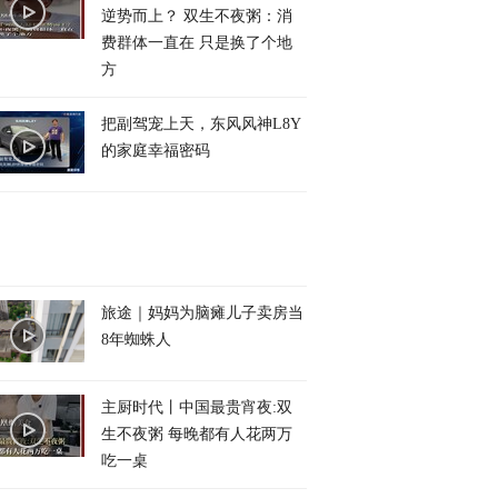
逆势而上？ 双生不夜粥：消
费群体一直在 只是换了个地
方
把副驾宠上天，东风风神L8Y
的家庭幸福密码
旅途｜妈妈为脑瘫儿子卖房当
8年蜘蛛人
主厨时代丨中国最贵宵夜:双
生不夜粥 每晚都有人花两万
吃一桌