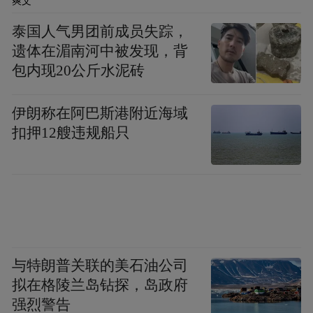
爽文
泰国人气男团前成员失踪，
遗体在湄南河中被发现，背
包内现20公斤水泥砖
伊朗称在阿巴斯港附近海域
扣押12艘违规船只
图书内页
与特朗普关联的美石油公司
敦煌画的发现对于中国绘画史来说，具有十
拟在格陵兰岛钻探，岛政府
分重大的意义。今天的绘画传世品中，唐代
强烈警告