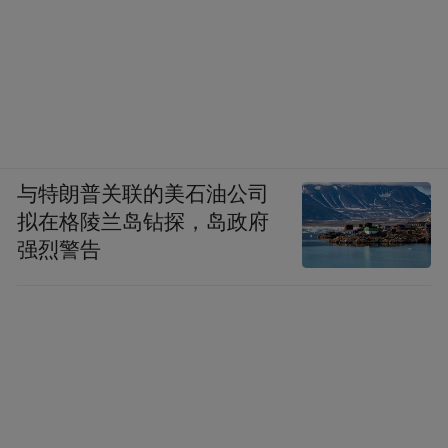
养人是敦煌本地人。
在敦煌制作的绢画或纸本绘画中，存在几种
情况:一是由供养人出资，由专业画师按一定
的规范绘制。这是数量最多的。二是一些供
养者自己所绘，他们并非专业画师，但出于
与特朗普关联的美石油公司
一种宗教的虔诚，勉强绘制出来。作为个人
拟在格陵兰岛钻探，岛政府
的一种心愿，送到寺院作为供养。出于宗教
强烈警告
的目的，这些绘画作品虽然画得不够专业，
但恐怕寺院也不会拒绝接受这样的供养物。
于是就可以看到藏经洞出土物中有一定数量
的绢画，其绘制水平极不专业。其三是一些
绘画的草稿，本来是为了练习所用，并非绘