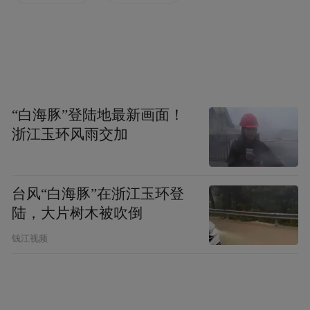
解说，吸取了国际上最新的研究成果，并对
多件作品提出了创新性见解，对敦煌学研究
起到了推动作用。
1900年在敦煌石窟发现了藏经洞(现编号第17
“白海豚”登陆地最新画面！
窟)是文化史上的一件大事，对于中国绘画史
浙江玉环风雨交加
的研究来说也具有重要意义。据最新的调查
统计，从藏经洞发现的各类文献、文物达7万
多件。其中绘画品约1700件，主要是在绢、
台风“白海豚”在浙江玉环登
陆，大片树木被吹倒
布等材料上绘制的佛画。大多制作成幡，用
于佛事活动等。也有相当数量的纸本绘画以
钱江视频
及印制在纸上的版画。这些作品的时代最早
为初唐，较多的绘于唐代后期及五代、北宋
时期。藏经洞出土的这些绘画作品，今天学