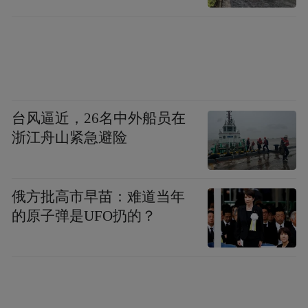
关于敦煌画(包括纸本、绢本画)的绘制者。从
现存纸、绢画中所保存的发愿文及榜题来
看，绝大多数都是敦煌本地的人所供养，并
在敦煌绘制的。许多绢画的发愿文中还出现
了“敦煌”“归义军”等字样，如《建隆四年绘
台风逼近，26名中外船员在
地藏菩萨像》(ch.lviii.003)题记中有“敦煌
浙江舟山紧急避险
郡……太子宾客……”，《开宝四年绘观音菩
萨像》(ch.00167)的题记中有“施主敦煌步军
俄方批高市早苗：难道当年
队头张□□一心供养”，英藏《报恩经变》
的原子弹是UFO扔的？
(ch.lxi.008)题记中有“故父归义军节度押
衙……”，还有的绢画发愿文中记录了敦煌著
名寺院“三界寺”(如MG.17775《天福八年绘千
手千眼观音菩萨图》)等。说明这些画作的供