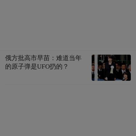
内容还是艺术风格方面，都有继续深入探讨
的必要。
“特别声明：以上作品内容(包括在内的视频、图片或音
频)为凤凰网旗下自媒体平台“大风号”用户上传并发
布，本平台仅提供信息存储空间服务。
Notice: The content above (including the videos,
俄方批高市早苗：难道当年
pictures and audios if any) is uploaded and posted
的原子弹是UFO扔的？
by the user of Dafeng Hao, which is a social media
platform and merely provides information storage
space services.”