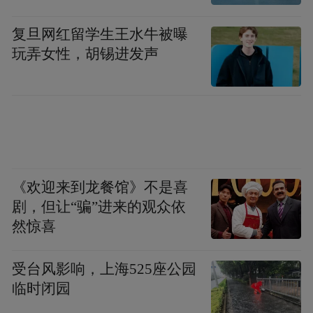
的绘画几乎难见真品，五代、北宋时期的作
品也是十分稀少。而敦煌藏经洞发现的大量
复旦网红留学生王水牛被曝
绢画，无疑就是人们认识和研究这一时期绘
玩弄女性，胡锡进发声
画史的重要资料。虽然敦煌石窟中有更为丰
富的唐、五代壁画，但壁画与纸、绢本绘画
不仅在材质上有巨大的差异，在绘画技法、
色彩运用等方面也存在诸多差异。对于后世
卷轴画艺术的发展来说，纸、绢本绘画更容
《欢迎来到龙餐馆》不是喜
易看出其关联性。而从绘画的内容和相关的
剧，但让“骗”进来的观众依
表现手法来说，藏经洞出土的纸、绢本绘画
然惊喜
又与石窟壁画有着不可分割的关系。可以
说，藏经洞出土的绘画就是连接壁画系统与
受台风影响，上海525座公园
临时闭园
后世的卷轴画系统的重要桥梁。