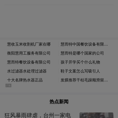
术界普遍称之为“敦煌画”。
热点新闻
图书内页
狂风暴雨肆虐，台州一家电