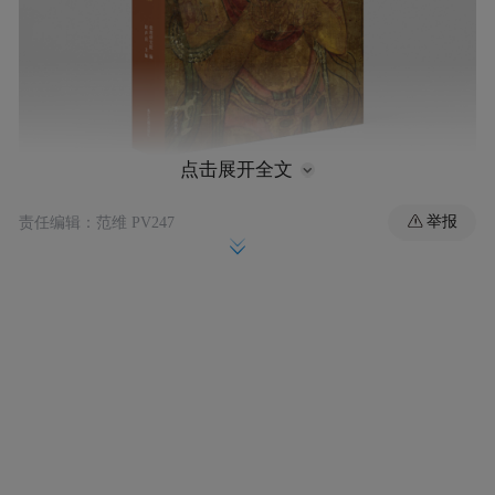
点击展开全文
《藏经洞敦煌艺术精品（大英博物馆）》续编，
举报
责任编辑：范维 PV247
敦煌研究院 编，赵声良 主编，浙江古籍出版社，
2025