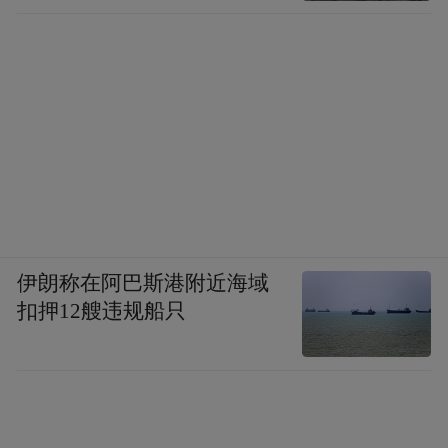
窟壁画相媲美。这些绘画品从内容上看，涵
盖了佛教绘画中的尊像画、故事画、经变
画、密教曼荼罗等，以及在各类主题画中的
供养人像。从材质上看，包含了绢本、麻布
本、纸本等。从绘制技法和形式上看，有彩
绘和白描作品，有刺绣，还有印本(版画)等。
较为全面地反映一段时间内绘画的各个方
面，这在现存的古代绘画中是绝无仅有的。
伊朗称在阿巴斯港附近海域
扣押12艘违规船只
在赵声良看来，（敦煌画）对于认识和研究
唐、五代、北宋时期的中国绘画史具有不可
替代的作用。而今天人们对藏经洞敦煌画的
认识还是远远不够的，不论是从绘画的主题