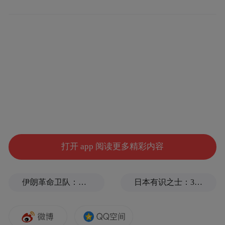
2024年，《藏经洞敦煌艺术精品（大英博物
馆）》初编面世，这是中国国内首次系统整
理出版的大英博物馆馆藏敦煌艺术品的著
作。此次出版的《藏经洞敦煌艺术精品（大
英博物馆）》续编收录的作品包含六大主
题：一是经变画、说法图；二是佛像（千
佛）、佛传；三是菩萨像；四是天王、力
打开 app 阅读更多精彩内容
士；五是白描画、版画、佛经插图等；六是
其他，呈现公元七至十一世纪的敦煌艺术精
伊朗革命卫队：将保持对海峡控制至敌方接受全部条件
日本有识之士：32名中国劳工本不该命丧长崎
华。敦煌研究院的专家学者对每件作品的内
容、释文、风格特点、艺术成就进行了详细